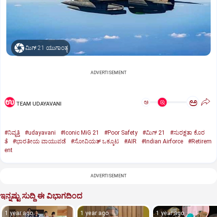
ಮಿಗ್‌ 21 ಯುಗಾಂತ್ಯ
ADVERTISEMENT
ಅ
ಅ
TEAM UDAYAVANI
#ನಿವೃತ್ತಿ
#udayavani
#Iconic MiG 21
#Poor Safety
#ಮಿಗ್‌ 21
#ಸುರಕ್ಷತಾ ಕೊರ
ತೆ
#ಭಾರತೀಯ ವಾಯುಪಡೆ
#ಸೋವಿಯತ್‌ ಒಕ್ಕೂಟ
#AIR
#Indian Airforce
#Retirem
ent
ADVERTISEMENT
ಇನ್ನಷ್ಟು ಸುದ್ದಿ ಈ ವಿಭಾಗದಿಂದ
1 year ago
1 year ago
1 year ago