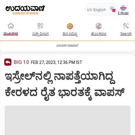
UV
English
E-Paper
ಮುಖಪುಟ
ಸುದ್ದಿ ವಿಭಾಗ
ದಿನ ಭವಿಷ್ಯ
ಹೊಂಗಿರಣ
Search
ADVERTISEMENT
BIG 10
FEB 27, 2023, 12:36 PM IST
ಇಸ್ರೇಲ್‌ನಲ್ಲಿ ನಾಪತ್ತೆಯಾಗಿದ್ದ
ಕೇರಳದ ರೈತ ಭಾರತಕ್ಕೆ ವಾಪಸ್‌