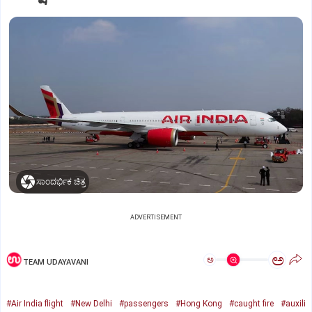
ಸಾಂದರ್ಭಿಕ ಚಿತ್ರ
ADVERTISEMENT
ಅ
ಅ
TEAM UDAYAVANI
#Air India flight
#New Delhi
#passengers
#Hong Kong
#caught fire
#auxili