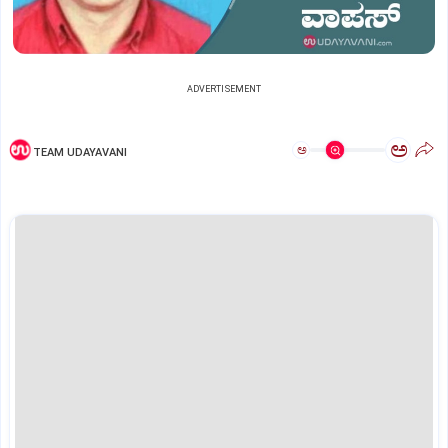
ADVERTISEMENT
ಅ
ಅ
TEAM UDAYAVANI