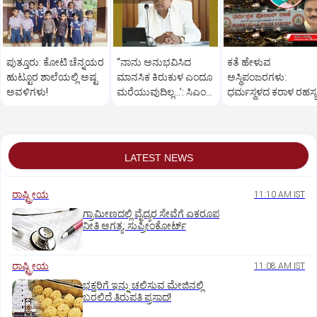
ಪುತ್ತೂರು: ಕೋಟಿ ಚೆನ್ನಯರ
“ನಾನು ಅನುಭವಿಸಿದ
ಕತೆ ಹೇಳುವ
ಹುಟ್ಟೂರ ಶಾಲೆಯಲ್ಲಿ ಅಷ್ಟ
ಮಾನಸಿಕ ಕಿರುಕುಳ ಎಂದೂ
ಅಸ್ಥಿಪಂಜರಗಳು:
ಅವಳಿಗಳು!
ಮರೆಯುವುದಿಲ್ಲ…’: ಸಿಎಂ
ಧರ್ಮಸ್ಥಳದ‌ ಕರಾಳ ರಹಸ್ಯ
ಸಿದ್ದರಾಮಯ್ಯ
ತೆರೆದಿಡಲಿದೆಯೇ ಡಿಎನ್
ಪರೀಕ್ಷೆ?
LATEST NEWS
ರಾಷ್ಟ್ರೀಯ
11:10 AM IST
ಗ್ರಾಮೀಣದಲ್ಲಿ ವೈದ್ಯರ ಸೇವೆಗೆ ಏಕರೂಪ
ನೀತಿ ಅಗತ್ಯ: ಸುಪ್ರೀಂಕೋರ್ಟ್‌
ರಾಷ್ಟ್ರೀಯ
11:08 AM IST
ಭಕ್ತರಿಗೆ ಇನ್ನು ಚಲಿಸುವ ಮೇಜಿನಲ್ಲಿ
ಬರಲಿದೆ ತಿರುಪತಿ ಪ್ರಸಾದ!