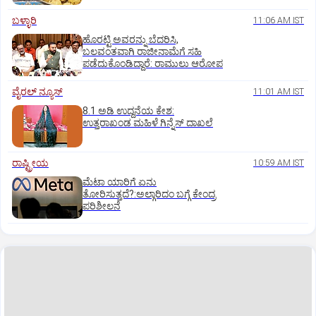
ಬಳ್ಳಾರಿ
11:06 AM IST
ಹೊರಟ್ಟಿ ಅವರನ್ನು ಬೆದರಿಸಿ,
ಬಲವಂತವಾಗಿ ರಾಜೀನಾಮೆಗೆ ಸಹಿ
ಪಡೆದುಕೊಂಡಿದ್ದಾರೆ: ರಾಮುಲು ಆರೋಪ
ವೈರಲ್ ನ್ಯೂಸ್
11:01 AM IST
8.1 ಅಡಿ ಉದ್ದನೆಯ ಕೇಶ:
ಉತ್ತರಾಖಂಡ ಮಹಿಳೆ ಗಿನ್ನೆಸ್‌ ದಾಖಲೆ
ರಾಷ್ಟ್ರೀಯ
10:59 AM IST
ಮೆಟಾ ಯಾರಿಗೆ ಏನು
ತೋರಿಸುತ್ತದೆ?:ಅಲ್ಗಾರಿದಂ ಬಗ್ಗೆ ಕೇಂದ್ರ
ಪರಿಶೀಲನೆ