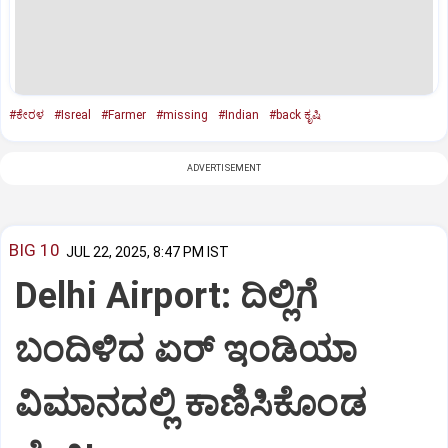
#ಕೇರಳ
#Isreal
#Farmer
#missing
#Indian
#back ಕೃಷಿ
ADVERTISEMENT
BIG 10
JUL 22, 2025, 8:47 PM IST
Delhi Airport: ದಿಲ್ಲಿಗೆ
ಬಂದಿಳಿದ ಏರ್‌ ಇಂಡಿಯಾ
ವಿಮಾನದಲ್ಲಿ ಕಾಣಿಸಿಕೊಂಡ