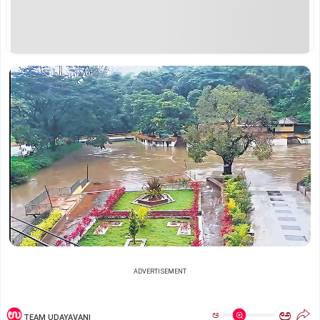
ADVERTISEMENT
ಅ
ಅ
TEAM UDAYAVANI