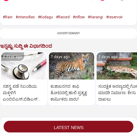
#Rain
#intensifies
#Kodagu
#Record
#inflow
#Harangi
#reservoir
ADVERTISEMENT
ಇನ್ನಷ್ಟು ಸುದ್ದಿ ಈ ವಿಭಾಗದಿಂದ
6 days ago
7 days ago
7 days ago
ಸಶಸ್ತ್ರ ಪಡೆ ಸಿಬಂದಿಯ
ಕುಶಾಲನಗರ: ಕಾಫಿ
ಸಂರಕ್ಷಿತ ಅರಣ್ಯದಲ್ಲಿ ಗೋ
ಮಕ್ಕಳಿಗೆ
ತೋಟದಲ್ಲಿ ಹುಲಿ ಪ್ರತ್ಯಕ್ಷ:
ಮಾದರಿ ನಿರ್ಮಾಣ: ಕೇಸು
ಎಂಬಿಬಿಎಸ್‌,ಬಿಡಿಎಸ್‌
ಕಾರ್ಮಿಕರು ಪಾರು!
ದಾಖಲು
ಸೀಟು: ಅರ್ಜಿ ಆಹ್ವಾನ
LATEST NEWS