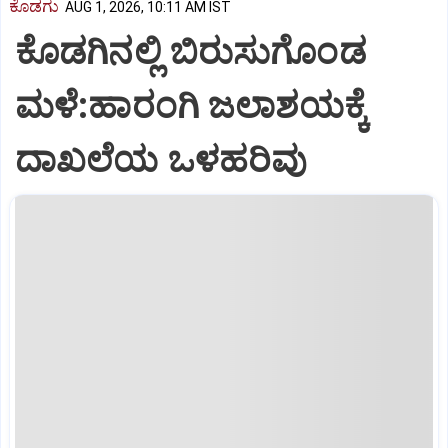
ಕೊಡಗು
AUG 1, 2026, 10:11 AM IST
ಕೊಡಗಿನಲ್ಲಿ ಬಿರುಸುಗೊಂಡ
ಮಳೆ:ಹಾರಂಗಿ ಜಲಾಶಯಕ್ಕೆ
ದಾಖಲೆಯ ಒಳಹರಿವು