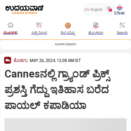
UV
English
E-Paper
ಮುಖಪುಟ
ಸುದ್ದಿ ವಿಭಾಗ
ದಿನ ಭವಿಷ್ಯ
ಹೊಂಗಿರಣ
Search
ADVERTISEMENT
ಕೊಡಗು
MAY 26, 2024, 12:08 AM IST
Cannesನಲ್ಲಿ ಗ್ರ್ಯಾಂಡ್ ಪ್ರಿಕ್ಸ್
ಪ್ರಶಸ್ತಿ ಗೆದ್ದು ಇತಿಹಾಸ ಬರೆದ
ಪಾಯಲ್ ಕಪಾಡಿಯಾ