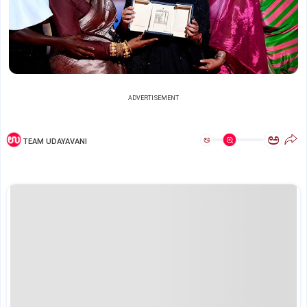
ADVERTISEMENT
ಅ
ಅ
TEAM UDAYAVANI