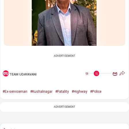
ADVERTISEMENT
ಅ
ಅ
TEAM UDAYAVANI
#Ex-serviceman
#Kushalnagar
#Fatality
#Highway
#Police
ADVERTISEMENT