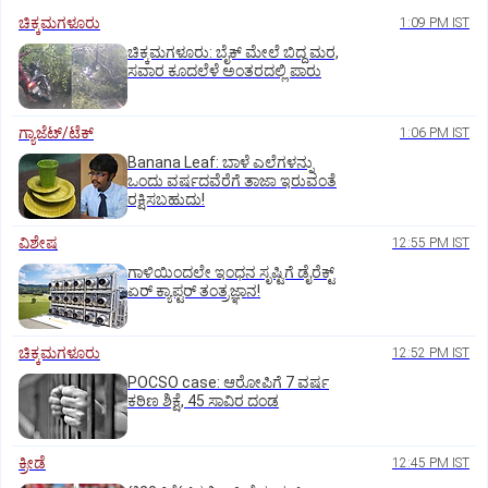
ಚಿಕ್ಕಮಗಳೂರು
1:09 PM IST
ಚಿಕ್ಕಮಗಳೂರು: ಬೈಕ್ ಮೇಲೆ ಬಿದ್ದ ಮರ,
ಸವಾರ ಕೂದಲೆಳೆ ಅಂತರದಲ್ಲಿ ಪಾರು
ಗ್ಯಾಜೆಟ್/ಟೆಕ್
1:06 PM IST
Banana Leaf: ಬಾಳೆ ಎಲೆಗಳನ್ನು
ಒಂದು ವರ್ಷದವೆರೆಗೆ ತಾಜಾ ಇರುವಂತೆ
ರಕ್ಷಿಸಬಹುದು!
ವಿಶೇಷ
12:55 PM IST
ಗಾಳಿಯಿಂದಲೇ ಇಂಧನ ಸೃಷ್ಟಿಗೆ ಡೈರೆಕ್ಟ್
ಏರ್‌ ಕ್ಯಾಪ್ಟರ್ ತಂತ್ರಜ್ಞಾನ!
ಚಿಕ್ಕಮಗಳೂರು
12:52 PM IST
POCSO case: ಆರೋಪಿಗೆ 7 ವರ್ಷ
ಕಠಿಣ ಶಿಕ್ಷೆ, 45 ಸಾವಿರ ದಂಡ
ಕ್ರೀಡೆ
12:45 PM IST