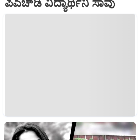
ಪಿಎಚ್‌ಡಿ ವಿದ್ಯಾರ್ಥಿನಿ ಸಾವು