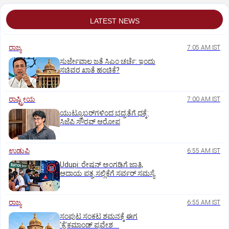
LATEST NEWS
ರಾಜ್ಯ
7:05 AM IST
ಸುರ್ಜೇವಾಲ ಜತೆ ಸಿಎಂ ಚರ್ಚೆ: ಇಂದು
ಸಚಿವರ ಖಾತೆ ಹಂಚಿಕೆ?
ರಾಷ್ಟ್ರೀಯ
7:00 AM IST
ಯುಟ್ಯೂಬರ್‌ಗಳಿಂದ ಭದ್ರತೆಗೆ ಧಕ್ಕೆ:
ಸಿಜೆಪಿ ಸೌರವ್‌ ಆರೋಪ
ಉಡುಪಿ
6:55 AM IST
Udupi: ರೇಷನ್‌ ಅಂಗಡಿಗೆ ಜಾತಿ,
ಆದಾಯ ಪತ್ರ ಸಲ್ಲಿಕೆಗೆ ಸರ್ವರ್‌ ಸಮಸ್ಯೆ
ರಾಜ್ಯ
6:55 AM IST
ಸಂಪುಟ ಸಂಕಟ ಶಮನಕ್ಕೆ ಈಗ
‘ಕೈ’ಕಮಾಂಡ್‌ ಪ್ರವೇಶ