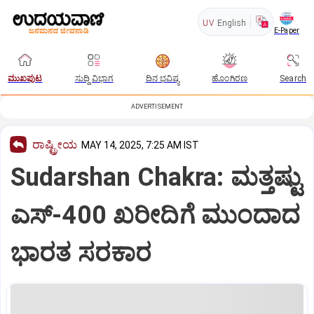
UV
English
E-Paper
ಮುಖಪುಟ
ಸುದ್ದಿ ವಿಭಾಗ
ದಿನ ಭವಿಷ್ಯ
ಹೊಂಗಿರಣ
Search
ADVERTISEMENT
ರಾಷ್ಟ್ರೀಯ
MAY 14, 2025, 7:25 AM IST
Sudarshan Chakra: ಮತ್ತಷ್ಟು
ಎಸ್‌-400 ಖರೀದಿಗೆ ಮುಂದಾದ
ಭಾರತ ಸರಕಾರ