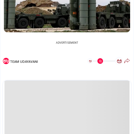
ADVERTISEMENT
ಅ
ಅ
TEAM UDAYAVANI