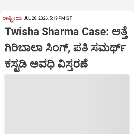
ರಾಷ್ಟ್ರೀಯ
JUL 28, 2026, 5:19 PM IST
Twisha Sharma Case: ಅತ್ತೆ
ಗಿರಿಬಾಲಾ ಸಿಂಗ್, ಪತಿ ಸಮರ್ಥ್
ಕಸ್ಟಡಿ ಅವಧಿ ವಿಸ್ತರಣೆ