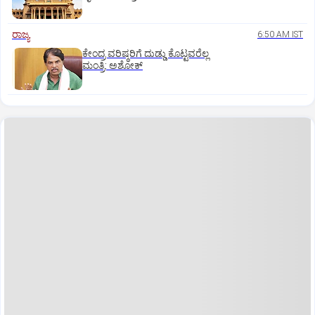
ರಾಜ್ಯ
6:50 AM IST
ಕೇಂದ್ರ ವರಿಷ್ಠರಿಗೆ ದುಡ್ಡು ಕೊಟ್ಟವರೆಲ್ಲ
ಮಂತ್ರಿ: ಅಶೋಕ್