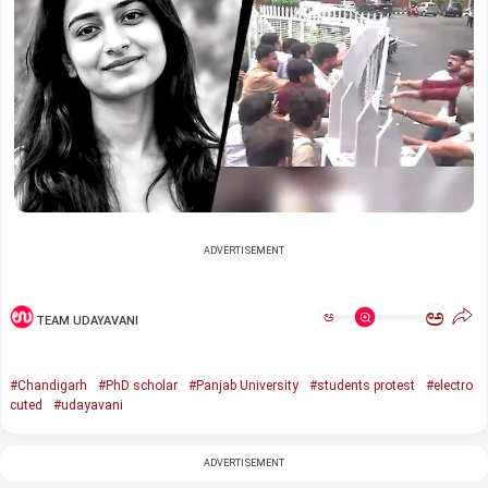
ADVERTISEMENT
ಅ
ಅ
TEAM UDAYAVANI
#Chandigarh
#PhD scholar
#Panjab University
#students protest
#electro
cuted
#udayavani
ADVERTISEMENT