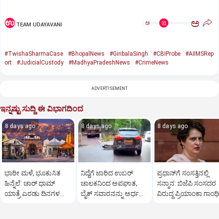
ಅ
ಅ
TEAM UDAYAVANI
#TwishaSharmaCase
#BhopalNews
#GiribalaSingh
#CBIProbe
#AIIMSRep
ort
#JudicialCustody
#MadhyaPradeshNews
#CrimeNews
ADVERTISEMENT
ಇನ್ನಷ್ಟು ಸುದ್ದಿ ಈ ವಿಭಾಗದಿಂದ
8 days ago
8 days ago
8 days ago
ಭಾರೀ ಮಳೆ, ಭೂಕುಸಿತ
ನಿದ್ದೆಗೆ ಜಾರಿದ ಉಬರ್
ಪ್ರಧಾನ್‌ಗೆ ಸಂಸತ್ತಿನಲ್ಲಿ
ಹಿನ್ನೆಲೆ: ಚಾರ್ ಧಾಮ್
ಚಾಲಕನಿಂದ ಅಪಘಾತ,
ಸನ್ಮಾನ: ಬಿಜೆಪಿ ಸಂಸದರ
ಯಾತ್ರೆ ಎರಡು ದಿನಗಳ
ಬೈಕ್ ಸವಾರನನ್ನು ಅರ್ಧ
ವಿರುದ್ಧ ಪ್ರಿಯಾಂಕಾ ಗಾಂಧಿ
ಕಾಲ ತಾತ್ಕಾಲಿಕ ಸ್ಥಗಿತ
ಕಿ.ಮೀ. ದೂರ ಎಳೆದೊಯ್ದ
ವಾಗ್ದಾಳಿ
ಕಾರು