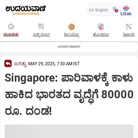
UV
English
E-Paper
ಮುಖಪುಟ
ಸುದ್ದಿ ವಿಭಾಗ
ದಿನ ಭವಿಷ್ಯ
ಹೊಂಗಿರಣ
Search
ADVERTISEMENT
ಜಗತ್ತು
MAY 29, 2025, 7:30 AM IST
Singapore: ಪಾರಿವಾಳಕ್ಕೆ ಕಾಳು
ಹಾಕಿದ ಭಾರತದ ವೃದ್ಧೆಗೆ 80000
ರೂ. ದಂಡ!