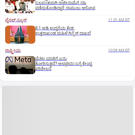
ಬಲವಂತವಾಗಿ ರಾಜೀನಾಮೆಗೆ ಸಹಿ
ಪಡೆದುಕೊಂಡಿದ್ದಾರೆ: ರಾಮುಲು ಆರೋಪ
ವೈರಲ್ ನ್ಯೂಸ್
11:01 AM IST
8.1 ಅಡಿ ಉದ್ದನೆಯ ಕೇಶ:
ಉತ್ತರಾಖಂಡ ಮಹಿಳೆ ಗಿನ್ನೆಸ್‌ ದಾಖಲೆ
ರಾಷ್ಟ್ರೀಯ
10:59 AM IST
ಮೆಟಾ ಯಾರಿಗೆ ಏನು
ತೋರಿಸುತ್ತದೆ?:ಅಲ್ಗಾರಿದಂ ಬಗ್ಗೆ ಕೇಂದ್ರ
ಪರಿಶೀಲನೆ