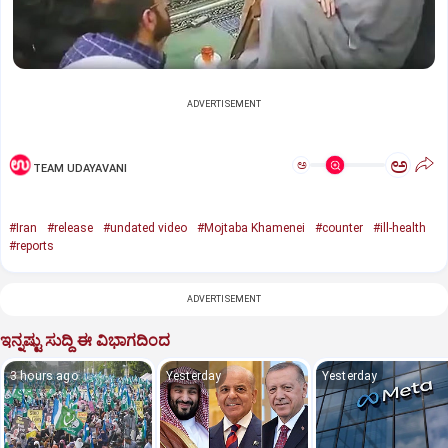
ADVERTISEMENT
ಅ
ಅ
TEAM UDAYAVANI
#Iran
#release
#undated video
#Mojtaba Khamenei
#counter
#ill-health
#reports
ADVERTISEMENT
ಇನ್ನಷ್ಟು ಸುದ್ದಿ ಈ ವಿಭಾಗದಿಂದ
3 hours ago
Yesterday
Yesterday