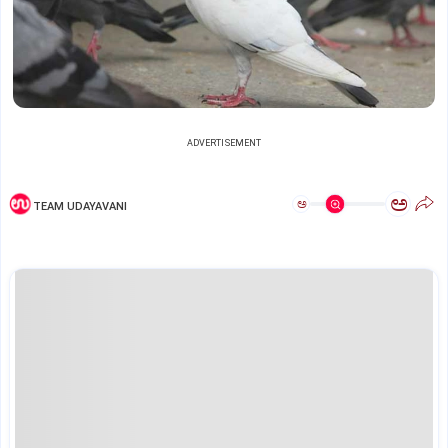
ADVERTISEMENT
ಅ
ಅ
TEAM UDAYAVANI