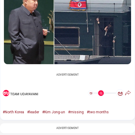
ADVERTISEMENT
ಅ
ಅ
TEAM UDAYAVANI
#North Korea
#leader
#Kim Jong-un
#missing
#two months
ADVERTISEMENT