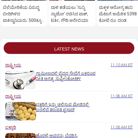
ಬೆಲೆಯೇರಿಕೆಯ ವಿರುದ್ಧ
ದಾಳಿ ತಡೆಯಲು ‘ಸುನ್ನಿ
ಮಕ್ಕಳ ಆರೋಗ್ಯ ಹಾನಿ:
ಬೀದಿಗಿಳಿದ
ನ್ಯಾಟೋ’ ರಚಿಸಿದ ಪಾಕ್‌,
ಮೆಟಾಗೆ ಅಮೆರಿಕ 5398
ಪಾಕಿಸ್ಥಾನಿಯರು: ‌500ಕ್ಕೂ
ಟರ್ಕಿ, ಸೌದಿ ಅರೇಬಿಯಾ
ಕೋಟಿ ರೂ. ದಂಡ
ಹೆಚ್ಚು ಕಡೆ ಪ್ರತಿಭಟನೆ
LATEST NEWS
ರಾಷ್ಟ್ರೀಯ
11:10 AM IST
ಗ್ರಾಮೀಣದಲ್ಲಿ ವೈದ್ಯರ ಸೇವೆಗೆ ಏಕರೂಪ
ನೀತಿ ಅಗತ್ಯ: ಸುಪ್ರೀಂಕೋರ್ಟ್‌
ರಾಷ್ಟ್ರೀಯ
11:08 AM IST
ಭಕ್ತರಿಗೆ ಇನ್ನು ಚಲಿಸುವ ಮೇಜಿನಲ್ಲಿ
ಬರಲಿದೆ ತಿರುಪತಿ ಪ್ರಸಾದ!
ಬಳ್ಳಾರಿ
11:06 AM IST
ಹೊರಟ್ಟಿ ಅವರನ್ನು ಬೆದರಿಸಿ,