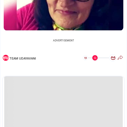
ADVERTISEMENT
ಅ
ಅ
TEAM UDAYAVANI