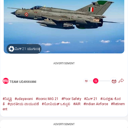
ಮಿಗ್‌ 21 ಯುಗಾಂತ್ಯ
ADVERTISEMENT
ಅ
ಅ
TEAM UDAYAVANI
#ನಿವೃತ್ತಿ
#udayavani
#Iconic MiG 21
#Poor Safety
#ಮಿಗ್‌ 21
#ಸುರಕ್ಷತಾ ಕೊರ
ತೆ
#ಭಾರತೀಯ ವಾಯುಪಡೆ
#ಸೋವಿಯತ್‌ ಒಕ್ಕೂಟ
#AIR
#Indian Airforce
#Retirem
ent
ADVERTISEMENT