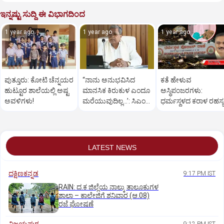
ಇನ್ನಷ್ಟು ಸುದ್ದಿ ಈ ವಿಭಾಗದಿಂದ
1 year ago
1 year ago
1 year ago
ಪುತ್ತೂರು: ಕೋಟಿ ಚೆನ್ನಯರ
“ನಾನು ಅನುಭವಿಸಿದ
ಕತೆ ಹೇಳುವ
ಹುಟ್ಟೂರ ಶಾಲೆಯಲ್ಲಿ ಅಷ್ಟ
ಮಾನಸಿಕ ಕಿರುಕುಳ ಎಂದೂ
ಅಸ್ಥಿಪಂಜರಗಳು:
ಅವಳಿಗಳು!
ಮರೆಯುವುದಿಲ್ಲ…’: ಸಿಎಂ
ಧರ್ಮಸ್ಥಳದ‌ ಕರಾಳ ರಹಸ್ಯ
ಸಿದ್ದರಾಮಯ್ಯ
ತೆರೆದಿಡಲಿದೆಯೇ ಡಿಎನ್
ಪರೀಕ್ಷೆ?
LATEST NEWS
ದಕ್ಷಿಣಕನ್ನಡ
9:17 PM IST
RAIN: ದ.ಕ ಜಿಲ್ಲೆಯ ನಾಲ್ಕು ತಾಲೂಕುಗಳ
ಶಾಲಾ – ಕಾಲೇಜಿಗೆ ಶನಿವಾರ (ಆ.08)
ರಜೆ ಘೋಷಣೆ