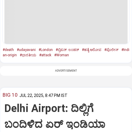
#death
#udayavani
#London
#ಬ್ರಿಟನ್.‌ ಲಂಡನ್‌
#ಹತ್ಯೆ ಆರೋಪ
#ಪೊಲೀಸ್‌
#Indi
an-origin
#ಭಾರತೀಯ
#attack
#Woman
ADVERTISEMENT
BIG 10
JUL 22, 2025, 8:47 PM IST
Delhi Airport: ದಿಲ್ಲಿಗೆ
ಬಂದಿಳಿದ ಏರ್‌ ಇಂಡಿಯಾ