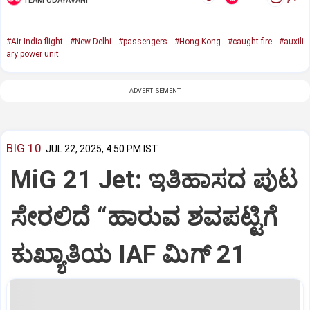
TEAM UDAYAVANI
#Air India flight
#New Delhi
#passengers
#Hong Kong
#caught fire
#auxili
ary power unit
ADVERTISEMENT
BIG 10
JUL 22, 2025, 4:50 PM IST
MiG 21 Jet: ಇತಿಹಾಸದ ಪುಟ
ಸೇರಲಿದೆ “ಹಾರುವ ಶವಪಟ್ಟಿಗೆ
ಕುಖ್ಯಾತಿಯ IAF ಮಿಗ್‌ 21