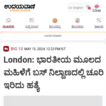
UV
English
E-Paper
ಮುಖಪುಟ
ಸುದ್ದಿ ವಿಭಾಗ
ದಿನ ಭವಿಷ್ಯ
ಹೊಂಗಿರಣ
Search
ADVERTISEMENT
BIG 10
MAY 15, 2024, 12:23 PM IST
London: ಭಾರತೀಯ ಮೂಲದ
ಮಹಿಳೆಗೆ ಬಸ್‌ ನಿಲ್ದಾಣದಲ್ಲಿ ಚೂರಿ
ಇರಿದು ಹತ್ಯೆ