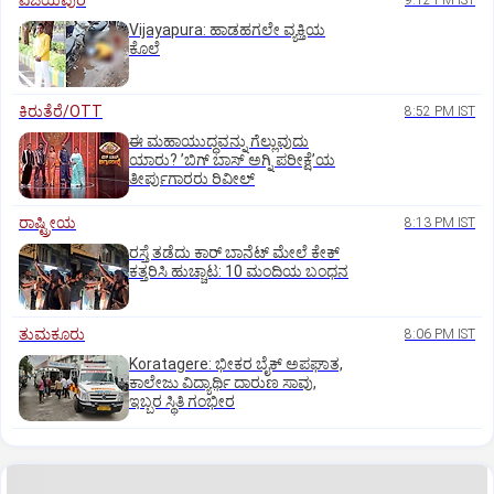
ವಿಜಯಪುರ
9:12 PM IST
Vijayapura: ಹಾಡಹಗಲೇ ವ್ಯಕ್ತಿಯ
ಕೊಲೆ
ಕಿರುತೆರೆ/OTT
8:52 PM IST
ಈ ಮಹಾಯುದ್ಧವನ್ನು ಗೆಲ್ಲುವುದು
ಯಾರು? ʼಬಿಗ್‌ ಬಾಸ್‌ ಅಗ್ನಿ ಪರೀಕ್ಷೆʼಯ
ತೀರ್ಪುಗಾರರು ರಿವೀಲ್
ರಾಷ್ಟ್ರೀಯ
8:13 PM IST
ರಸ್ತೆ ತಡೆದು ಕಾರ್ ಬಾನೆಟ್ ಮೇಲೆ ಕೇಕ್
ಕತ್ತರಿಸಿ ಹುಚ್ಚಾಟ: 10 ಮಂದಿಯ ಬಂಧನ
ತುಮಕೂರು
8:06 PM IST
Koratagere: ಭೀಕರ ಬೈಕ್ ಅಪಘಾತ,
ಕಾಲೇಜು ವಿದ್ಯಾರ್ಥಿ ದಾರುಣ ಸಾವು,
ಇಬ್ಬರ ಸ್ಥಿತಿ ಗಂಭೀರ