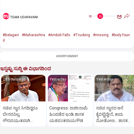
ಅ
ಅ
TEAM UDAYAVANI
#Belagavi
#Maharashtra
#Amboli Falls
#Trucking
#missing
#body foun
d
ADVERTISEMENT
ಇನ್ನಷ್ಟು ಸುದ್ದಿ ಈ ವಿಭಾಗದಿಂದ
20 hours ago
Yesterday
Yesterday
ಸಚಿವ ಸ್ಥಾನ ಸಿಗದಿದ್ದರೂ
Congress: ರಾಜೀನಾಮೆ
ಸಚಿವ ಸ್ಥಾನದ ಆಸೆ
ಬೇಸರವಿಲ್ಲ;
ಹಿಂಪಡೆದ ಇಂಡಿ ಶಾಸಕ
ಕೈಬಿಟ್ಟಿದ್ದೇನೆ, ಕಾದು
ಗೌರವಯುತವಾಗಿ
ಯಶವಂತರಾಯಗೌಡ
ನೋಡೋಣ... ಶಾಸಕ
ನಡೆಸಿಕೊಳ್ಳಬಹುದಿತ್ತು:
ಸುಬ್ಬಾರೆಡ್ಡಿ ಬೇಸರದ ನುಡಿ
ತಿಮ್ಮಾಪುರ