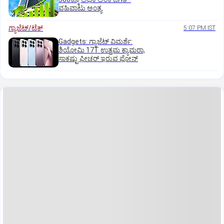
ವಹಿವಾಟು ಅಂತ್ಯ
ಗ್ಯಾಜೆಟ್/ಟೆಕ್
5:07 PM IST
Gadgets: ಗ್ಯಾಜೆಟ್ ವಿಮರ್ಶೆ:
ಶಿಯೋಮಿ 17T ಉತ್ತಮ ಕ್ಯಾಮರಾ,
ಸಾಕಷ್ಟು ಫೀಚರ್ ಇರುವ ಫೋನ್