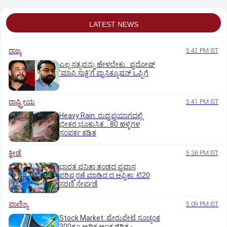
LATEST NEWS
ರಾಜ್ಯ
5:42 PM IST
ಎಲ್ಲ ಸತ್ಯವನ್ನು ಹೇಳಬೇಕು.. ಪ್ರದೋಷ್‌
ʼಮಾಫಿ ಸಾಕ್ಷಿʼಗೆ ಪ್ರಾಸಿಕ್ಯೂಷನ್ ಒಪ್ಪಿಗೆ
ರಾಷ್ಟ್ರೀಯ
5:41 PM IST
Heavy Rain: ರುದ್ರಪ್ರಯಾಗದಲ್ಲಿ
ಭೀಕರ ಭೂಕುಸಿತ... 80 ಹಳ್ಳಿಗಳ
ಸಂಪರ್ಕ ಕಡಿತ
ಕ್ರೀಡೆ
5:36 PM IST
ಭಾರತ ವನಿತಾ ತಂಡದ ಪ್ರವಾಸ
ಪರಿಷ್ಕರಣೆ ಮಾಡಿದ ದ.ಆಫ್ರಿಕಾ: ಟಿ20
ಸರಣಿ ಸೇರ್ಪಡೆ
ವಾಣಿಜ್ಯ
5:09 PM IST
Stock Market: ಷೇರುಪೇಟೆ ಸೂಚ್ಯಂಕ
300ಕ್ಕೂ ಅಧಿಕ ಅಂಕ ಜಿಗಿತ -