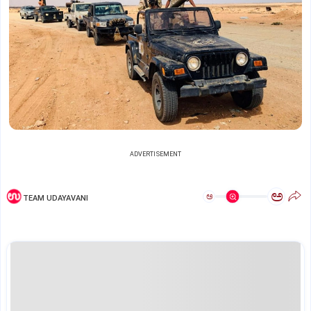
ADVERTISEMENT
ಅ
ಅ
TEAM UDAYAVANI