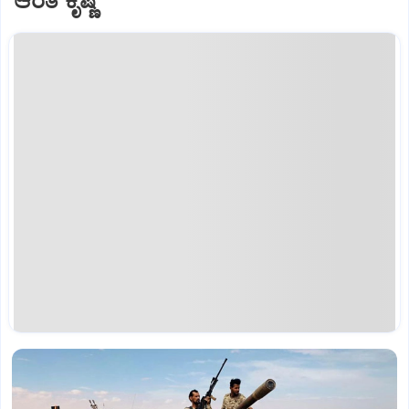
ಆರತಿ ಕೃಷ್ಣ