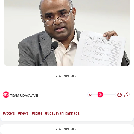
ADVERTISEMENT
ಅ
ಅ
TEAM UDAYAVANI
#voters
#news
#state
#udayavani kannada
ADVERTISEMENT