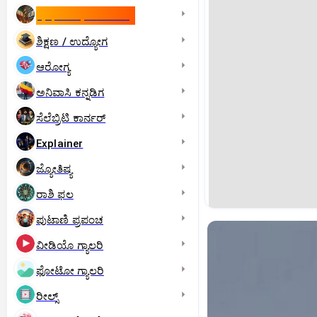
ಇಸ್ರೇಲ್- ಇರಾನ್‌ ಯುದ್ಧ
ಶಿಕ್ಷಣ / ಉದ್ಯೋಗ
ಆರೋಗ್ಯ
ಅನಿವಾಸಿ ಕನ್ನಡಿಗ
ಸೆಲೆಬ್ರಿಟಿ ಕಾರ್ನರ್‌
Explainer
ಜ್ಯೋತಿಷ್ಯ
ರಾಶಿ ಫಲ
ಪುಟಾಣಿ ಪ್ರಪಂಚ
ವೀಡಿಯೊ ಗ್ಯಾಲರಿ
ಫೋಟೋ ಗ್ಯಾಲರಿ
ರೀಲ್ಸ್