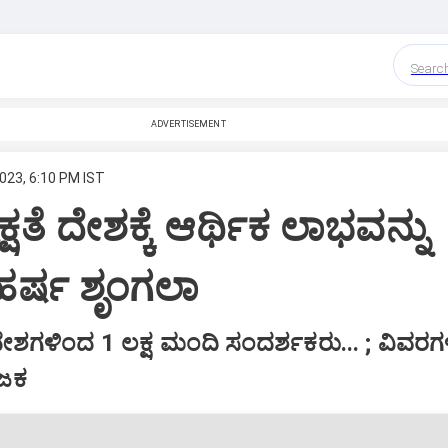
Searc
ADVERTISEMENT
023, 6:10 PM IST
್ಷತೆ ದೇಶಕ್ಕೆ ಆರ್ಥಿಕ ಲಾಭವನ್ನು
 ಹರ್ಷ ಶೃಂಗಲಾ
ು ದೇಶಗಳಿಂದ 1 ಲಕ್ಷ ಮಂದಿ ಸಂದರ್ಶಕರು... ; ವಿವರಗಳ
ಜಕ