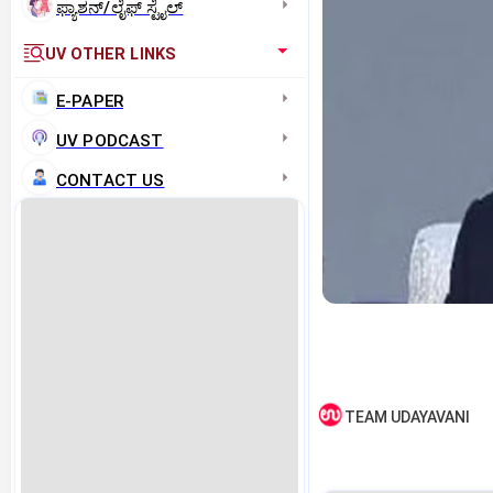
ಫ್ಯಾಶನ್/ಲೈಫ್‌ ಸ್ಟೈಲ್
UV OTHER LINKS
E-PAPER
UV PODCAST
CONTACT US
TEAM UDAYAVANI