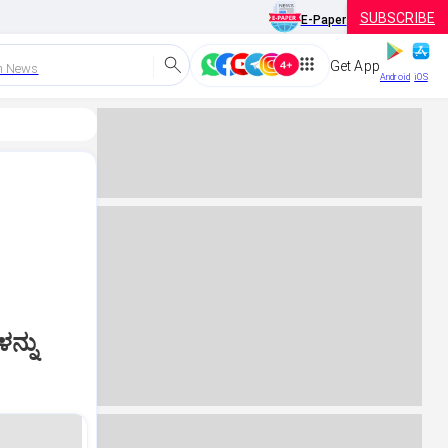
SUBSCRIBE
E-Paper
Get App
h News
Android
iOS
ನ್ನು