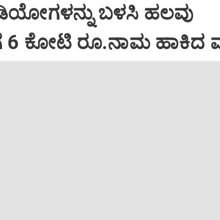
ಿಡಿಯೋಗಳನ್ನು ಬಳಸಿ ಹಲವು
ಗೆ 6 ಕೋಟಿ ರೂ.ನಾಮ ಹಾಕಿದ 