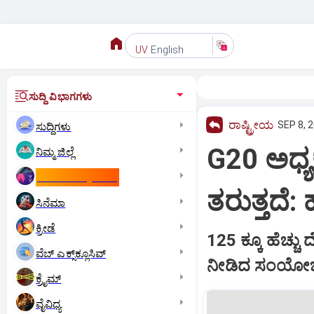
English
UV
ಸುದ್ದಿ ವಿಭಾಗಗಳು
ರಾಷ್ಟ್ರೀಯ
SEP 8, 2
ಸುದ್ದಿಗಳು
G20 ಅಧ್ಯಕ
ನಿಮ್ಮ ಜಿಲ್ಲೆ
ಕಾಮನ್‌ ವೆಲ್ತ್‌ ಗೇಮ್ಸ್‌
ತರುತ್ತದೆ:
ಸಿನೆಮಾ
ಕ್ರೀಡೆ
125 ಕ್ಕೂ ಹೆಚ್ಚ
ವೆಬ್ ಎಕ್ಸ್‌ಕ್ಲೂಸಿವ್
ನೀಡಿದ ಸಂಯೋ
ಕ್ರೈಮ್
ವೈವಿಧ್ಯ