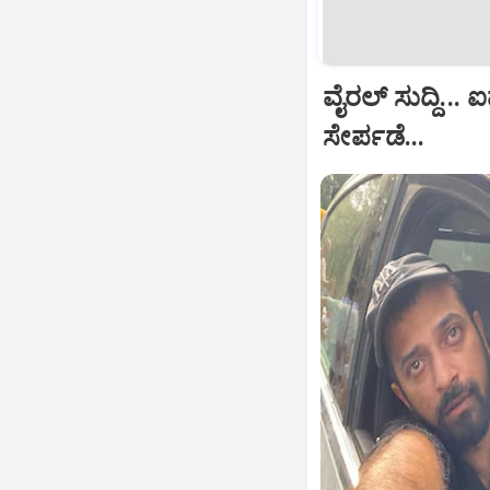
ವೈರಲ್ ಸುದ್ದಿ.
ಸೇರ್ಪಡೆ...