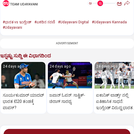
ಅ
ಅ
TEAM UDAYAVANI
#ಭಾರತ vs ಇಂಗ್ಲೆಂಡ್‌
#ಏಕದಿನ ಸರಣಿ
#Udayavani Digital
#Udayavani Kannada
#Udayavani
ADVERTISEMENT
ಇನ್ನಷ್ಟು ಸುದ್ದಿ ಈ ವಿಭಾಗದಿಂದ
24 days ago
24 days ago
24 days ago
ಸೂರ್ಯಕುಮಾರ್‌ ಯಾದವ್
ಜಪಾನ್‌ ಓಪನ್‌: ಸಾತ್ವಿಕ್‌-
ಐಕಾನಿಕ್‌ ಲಾರ್ಡ್ಸ್‌ ನಲ್ಲಿ
ಭಾರತ ಟಿ20 ತಂಡಕ್ಕೆ
ಚಿರಾಗ್‌ ಸಾರಥ್ಯ
ಐತಿಹಾಸಿಕ ಸಾಧನೆ:
ವಾಪಸ್‌?
ಇಂಗ್ಲೆಂಡ್‌ ವಿರುದ್ದ ಭಾರ
ವನಿತೆಯರ ಗೆಲುವು