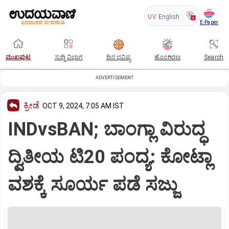
UV
English
E-Paper
ಮುಖಪುಟ
ಸುದ್ದಿ ವಿಭಾಗ
ದಿನ ಭವಿಷ್ಯ
ಹೊಂಗಿರಣ
Search
ADVERTISEMENT
ಕ್ರೀಡೆ
OCT 9, 2024, 7:05 AM IST
INDvsBAN; ಬಾಂಗ್ಲಾ ವಿರುದ್ಧ
ದ್ವಿತೀಯ ಟಿ20 ಪಂದ್ಯ: ಕೋಟ್ಲಾ
ವಶಕ್ಕೆ ಸೂರ್ಯ ಪಡೆ ಸಜ್ಜು