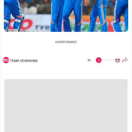
ADVERTISEMENT
ಅ
ಅ
TEAM UDAYAVANI