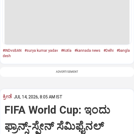
#INDvsBAN
#surya kumar yadav
#Kotla
#kannada news
#Delhi
#bangla
desh
ADVERTISEMENT
ಕ್ರೀಡೆ
JUL 14, 2026, 8:05 AM IST
FIFA World Cup: ಇಂದು
ಫ್ರಾನ್ಸ್‌-ಸ್ಪೇನ್‌ ಸೆಮಿಫೈನಲ್‌