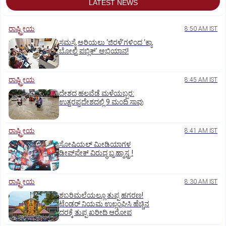
LATEST NEWS
ರಾಷ್ಟ್ರೀಯ
8:50 AM IST
ಸಮಸ್ಯೆ ಅರಿಯಲು ‘ಜಿರಳೆ’ಗಳಿಂದ ‘ಕ್ಯಾ
ಬೋಲ್ತಿ ಪಬ್ಲಿಕ್‌’ ಅಭಿಯಾನ!
ರಾಷ್ಟ್ರೀಯ
8:45 AM IST
ದೇಶದ ಹಲವೆಡೆ ಮಳೆಯಬ್ಬರ:
ಉತ್ತರಪ್ರದೇಶದಲ್ಲಿ 9 ಮಂದಿ ಸಾವು
ರಾಷ್ಟ್ರೀಯ
8:41 AM IST
ಸೋಷಿಯಲ್‌ ಮೀಡಿಯಾಗಳ
ಡೀಪ್‌ಫೇಕ್‌ ವಿರುದ್ಧ ಬ್ರಹ್ಮಾಸ್ತ್ರ !
ರಾಷ್ಟ್ರೀಯ
8:30 AM IST
ಶಬರಿಮಲೆಯಲ್ಲೂ ತುಪ್ಪ ಹಗರಣ!
ಟೆಂಡರ್‌ ನಿಯಮ ಉಲ್ಲಂಘಿಸಿ ಹೆಚ್ಚಿನ
ದರಕ್ಕೆ ತುಪ್ಪ ಖರೀದಿ ಆರೋಪ