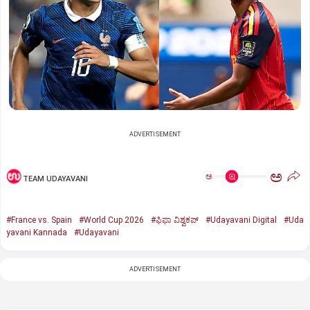
ADVERTISEMENT
ಅ
ಅ
TEAM UDAYAVANI
#France vs. Spain
#World Cup 2026
#ಫಿಫಾ ವಿಶ್ವಕಪ್‌
#Udayavani Digital
#Uda
yavani Kannada
#Udayavani
ADVERTISEMENT