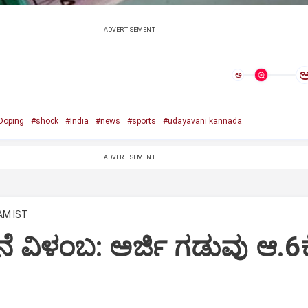
ADVERTISEMENT
ಅ
Doping
#shock
#India
#news
#sports
#udayavani kannada
ADVERTISEMENT
 AM IST
 ವಿಳಂಬ: ಅರ್ಜಿ ಗಡುವು ಆ.6ಕ್ಕ