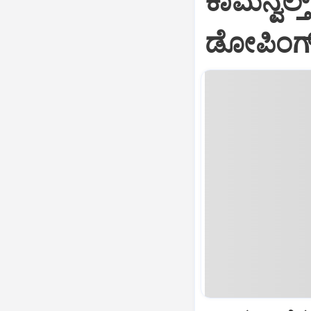
ಕಾಮನ್ವೆಲ್
ಡೋಪಿಂಗ್