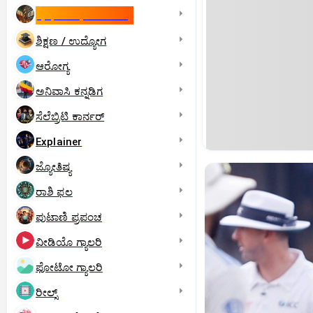
ಇಸ್ರೇಲ್- ಇರಾನ್‌ ಯುದ್ಧ
ಶಿಕ್ಷಣ / ಉದ್ಯೋಗ
ಆರೋಗ್ಯ
ಅನಿವಾಸಿ ಕನ್ನಡಿಗ
ಸೆಲೆಬ್ರಿಟಿ ಕಾರ್ನರ್‌
Explainer
ಜ್ಯೋತಿಷ್ಯ
ರಾಶಿ ಫಲ
ಪುಟಾಣಿ ಪ್ರಪಂಚ
ವೀಡಿಯೊ ಗ್ಯಾಲರಿ
ಫೋಟೋ ಗ್ಯಾಲರಿ
ರೀಲ್ಸ್