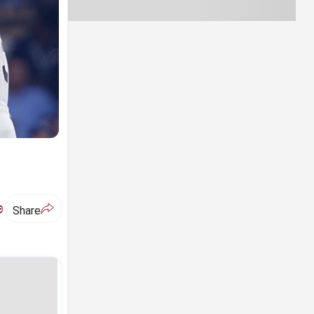
ಅ
Share