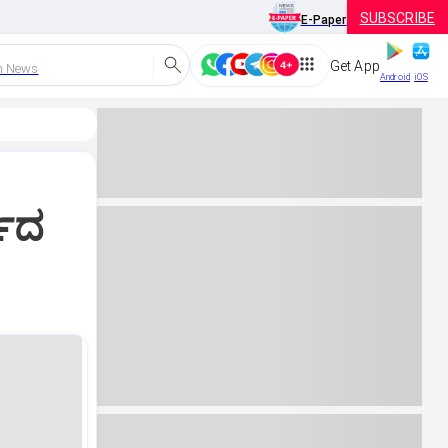
SUBSCRIBE
E-Paper
Get App
h News
Android
iOS
್ಷದ