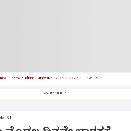
 news
#New Zealand
#indvsNz
#Rachin Ravindra
#Will Young
ADVERTISEMENT
 AM IST