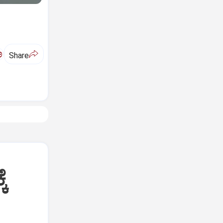
ಅ
Share
ೆ