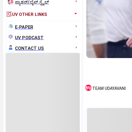
ಫ್ಯಾಶನ್/ಲೈಫ್‌ ಸ್ಟೈಲ್
UV OTHER LINKS
E-PAPER
UV PODCAST
CONTACT US
TEAM UDAYAVANI