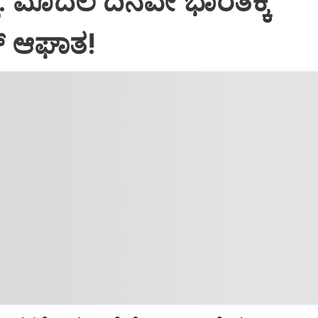
ತ್‌: ಮೊದಲ ದಿನವೇ ಭಾರತಕ್ಕೆ
‌ ಆಘಾತ!