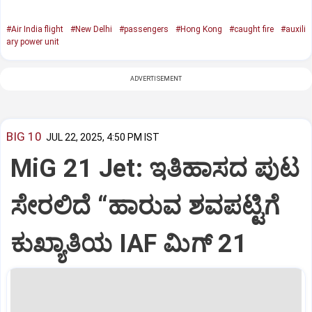
#Air India flight
#New Delhi
#passengers
#Hong Kong
#caught fire
#auxili
ary power unit
ADVERTISEMENT
BIG 10
JUL 22, 2025, 4:50 PM IST
MiG 21 Jet: ಇತಿಹಾಸದ ಪುಟ
ಸೇರಲಿದೆ “ಹಾರುವ ಶವಪಟ್ಟಿಗೆ
ಕುಖ್ಯಾತಿಯ IAF ಮಿಗ್‌ 21