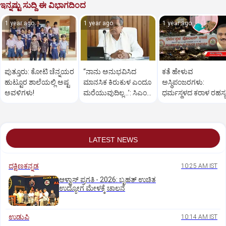
ಇನ್ನಷ್ಟು ಸುದ್ದಿ ಈ ವಿಭಾಗದಿಂದ
1 year ago
1 year ago
1 year ago
ಪುತ್ತೂರು: ಕೋಟಿ ಚೆನ್ನಯರ
“ನಾನು ಅನುಭವಿಸಿದ
ಕತೆ ಹೇಳುವ
ಹುಟ್ಟೂರ ಶಾಲೆಯಲ್ಲಿ ಅಷ್ಟ
ಮಾನಸಿಕ ಕಿರುಕುಳ ಎಂದೂ
ಅಸ್ಥಿಪಂಜರಗಳು:
ಅವಳಿಗಳು!
ಮರೆಯುವುದಿಲ್ಲ…’: ಸಿಎಂ
ಧರ್ಮಸ್ಥಳದ‌ ಕರಾಳ ರಹಸ್ಯ
ಸಿದ್ದರಾಮಯ್ಯ
ತೆರೆದಿಡಲಿದೆಯೇ ಡಿಎನ್
ಪರೀಕ್ಷೆ?
LATEST NEWS
ದಕ್ಷಿಣಕನ್ನಡ
10:25 AM IST
ಆಳ್ವಾಸ್‌ ಪ್ರಗತಿ - 2026: ಬೃಹತ್ ಉಚಿತ
ಉದ್ಯೋಗ ಮೇಳಕ್ಕೆ ಚಾಲನೆ
ಉಡುಪಿ
10:14 AM IST