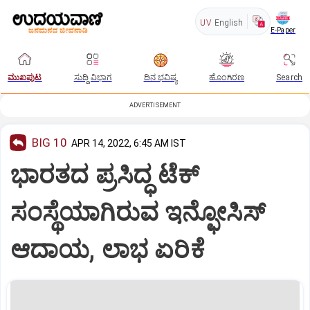
UV
English
E-Paper
ಮುಖಪುಟ
ಸುದ್ದಿ ವಿಭಾಗ
ದಿನ ಭವಿಷ್ಯ
ಹೊಂಗಿರಣ
Search
ADVERTISEMENT
BIG 10
APR 14, 2022, 6:45 AM IST
ಭಾರತದ ಪ್ರಸಿದ್ಧ ಟೆಕ್‌
ಸಂಸ್ಥೆಯಾಗಿರುವ ಇನ್ಫೋಸಿಸ್‌
ಆದಾಯ, ಲಾಭ ಏರಿಕೆ