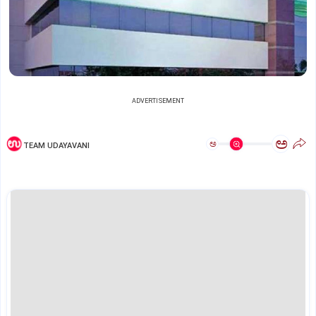
ADVERTISEMENT
ಅ
ಅ
TEAM UDAYAVANI