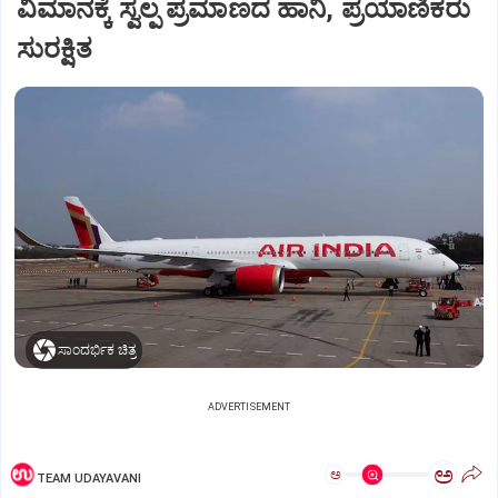
ವಿಮಾನಕ್ಕೆ ಸ್ವಲ್ಪ ಪ್ರಮಾಣದ ಹಾನಿ, ಪ್ರಯಾಣಿಕರು
ಸುರಕ್ಷಿತ
ಸಾಂದರ್ಭಿಕ ಚಿತ್ರ
ADVERTISEMENT
ಅ
ಅ
TEAM UDAYAVANI