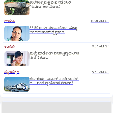
ಶಾಲೆಗಳಲ್ಲಿ ಮತ್ತೆ ಜೀವ ಪಡೆಯಲಿ
"ಸುವರ್ಣ ಜಲ ಯೋಜನೆ'
ಉಡುಪಿ
10:01 AM IST
33.50 ಲ.ರೂ. ದುರುಪಯೋಗ: ಮುಖ್ಯ
ಬರಹಗಾರ್ತಿ ವಿರುದ್ಧ ಪ್ರಕರಣ
ಉಡುಪಿ
9:54 AM IST
ಮಲ್ಪೆ: ಮಾಡೆಲಿಂಗ್ ಮಾಡುತ್ತಿದ್ದ ಯುವತಿ
ನೇಣಿಗೆ ಶರಣು
ದಕ್ಷಿಣಕನ್ನಡ
9:50 AM IST
ಬೆಂಗಳೂರು - ಕರಾವಳಿ ವಂದೇ ಭಾರತ್‌ :
ಆ.11ರಿಂದ ಪ್ರಾಯೋಗಿಕ ಸಂಚಾರ?