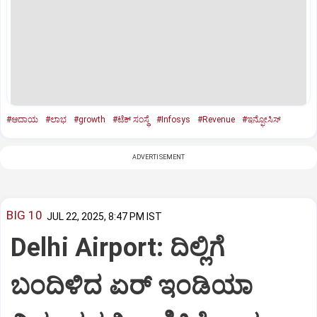
#ಆದಾಯ
#ಲಾಭ
#growth
#ಟೆಕ್‌ ಸಂಸ್ಥೆ
#Infosys
#Revenue
#ಇನ್ಫೋಸಿಸ್‌
ADVERTISEMENT
BIG 10
JUL 22, 2025, 8:47 PM IST
Delhi Airport: ದಿಲ್ಲಿಗೆ
ಬಂದಿಳಿದ ಏರ್‌ ಇಂಡಿಯಾ