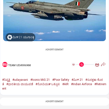
ಮಿಗ್‌ 21 ಯುಗಾಂತ್ಯ
ADVERTISEMENT
ಅ
ಅ
TEAM UDAYAVANI
#ನಿವೃತ್ತಿ
#udayavani
#Iconic MiG 21
#Poor Safety
#ಮಿಗ್‌ 21
#ಸುರಕ್ಷತಾ ಕೊರ
ತೆ
#ಭಾರತೀಯ ವಾಯುಪಡೆ
#ಸೋವಿಯತ್‌ ಒಕ್ಕೂಟ
#AIR
#Indian Airforce
#Retirem
ent
ADVERTISEMENT