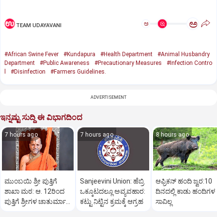
ಅ
ಅ
TEAM UDAYAVANI
#African Swine Fever
#Kundapura
#Health Department
#Animal Husbandry
Department
#Public Awareness
#Precautionary Measures
#Infection Contro
l
#Disinfection
#Farmers Guidelines.
ADVERTISEMENT
ಇನ್ನಷ್ಟು ಸುದ್ದಿ ಈ ವಿಭಾಗದಿಂದ
7 hours ago
7 hours ago
8 hours ago
ಮುಂಬಯಿ ಶ್ರೀ ಪುತ್ತಿಗೆ
Sanjeevini Union: ಹೆಬ್ರಿ
ಆಫ್ರಿಕನ್‌ ಹಂದಿ ಜ್ವರ:10
ಶಾಖಾ ಮಠ: ಆ. 12ರಿಂದ
ಒಕ್ಕೂಟದಲ್ಲೂ ಅವ್ಯವಹಾರ:
ದಿನದಲ್ಲಿ ಕಾಡು ಹಂದಿಗಳ
ಪುತ್ತಿಗೆ ಶ್ರೀಗಳ ಚಾತುರ್ಮಾಸ
ಕಟ್ಟು ನಿಟ್ಟಿನ ಕ್ರಮಕ್ಕೆ ಆಗ್ರಹ
ಸಾವಿಲ್ಲ
ವ್ರತ