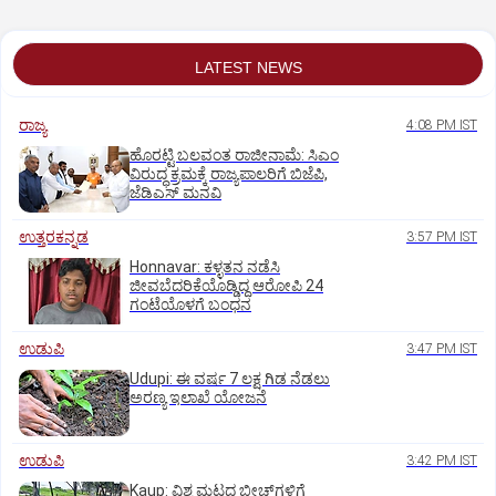
LATEST NEWS
ರಾಜ್ಯ
4:08 PM IST
ಹೊರಟ್ಟಿ ಬಲವಂತ ರಾಜೀನಾಮೆ: ಸಿಎಂ
ವಿರುದ್ಧ ಕ್ರಮಕ್ಕೆ ರಾಜ್ಯಪಾಲರಿಗೆ ಬಿಜೆಪಿ,
ಜೆಡಿಎಸ್ ಮನವಿ
ಉತ್ತರಕನ್ನಡ
3:57 PM IST
Honnavar: ಕಳ್ಳತನ ನಡೆಸಿ
ಜೀವಬೆದರಿಕೆಯೊಡ್ಡಿದ್ದ ಆರೋಪಿ 24
ಗಂಟೆಯೊಳಗೆ ಬಂಧನ
ಉಡುಪಿ
3:47 PM IST
Udupi: ಈ ವರ್ಷ 7 ಲಕ್ಷ ಗಿಡ ನೆಡಲು
ಅರಣ್ಯ ಇಲಾಖೆ ಯೋಜನೆ
ಉಡುಪಿ
3:42 PM IST
Kaup: ವಿಶ್ವ ಮಟ್ಟದ ಬೀಚ್‌ಗಳಿಗೆ