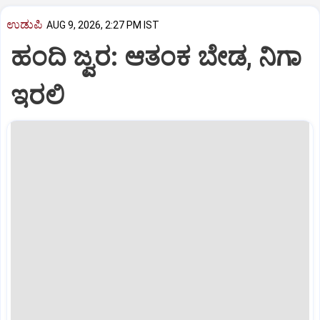
ಉಡುಪಿ
AUG 9, 2026, 2:27 PM IST
ಹಂದಿ ಜ್ವರ: ಆತಂಕ ಬೇಡ, ನಿಗಾ
ಇರಲಿ