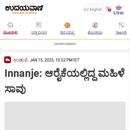
UV
English
E-Paper
ಮುಖಪುಟ
ಸುದ್ದಿ ವಿಭಾಗ
ದಿನ ಭವಿಷ್ಯ
ಹೊಂಗಿರಣ
Search
ADVERTISEMENT
ಉಡುಪಿ
JAN 15, 2025, 10:52 PM IST
Innanje: ಆರೈಕೆಯಲ್ಲಿದ್ದ ಮಹಿಳೆ
ಸಾವು