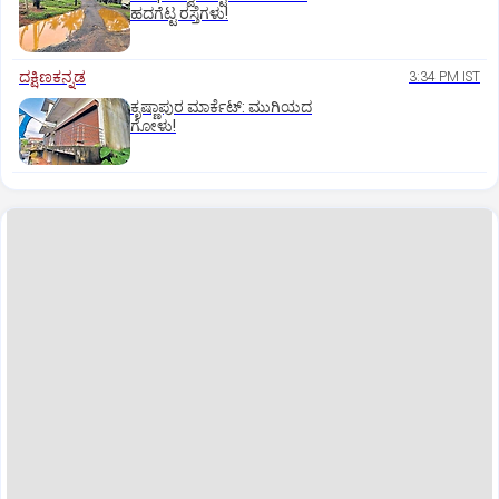
ಹದಗೆಟ್ಟ ರಸ್ತೆಗಳು!
ದಕ್ಷಿಣಕನ್ನಡ
3:34 PM IST
ಕೃಷ್ಣಾಪುರ ಮಾರ್ಕೆಟ್‌: ಮುಗಿಯದ
ಗೋಳು!