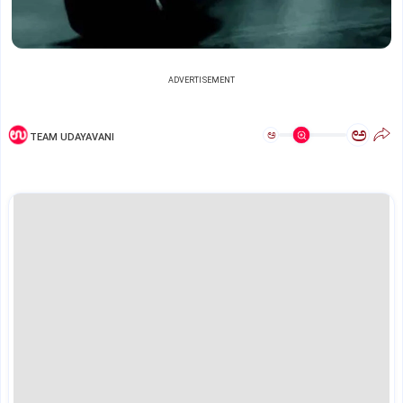
ADVERTISEMENT
ಅ
ಅ
TEAM UDAYAVANI