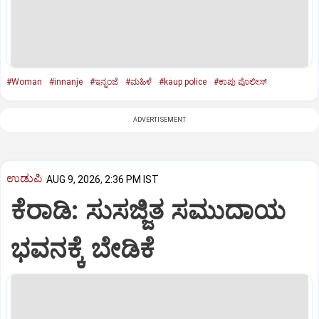
#Woman
#innanje
#ಇನ್ನಂಜೆ
#ಮಹಿಳೆ
#kaup police
#ಕಾಪು ಪೊಲೀಸ್‌
ADVERTISEMENT
ಉಡುಪಿ
AUG 9, 2026, 2:36 PM IST
ಕೆರಾಡಿ: ಸುಸಜ್ಜಿತ ಸಮುದಾಯ
ಭವನಕ್ಕೆ ಬೇಡಿಕೆ