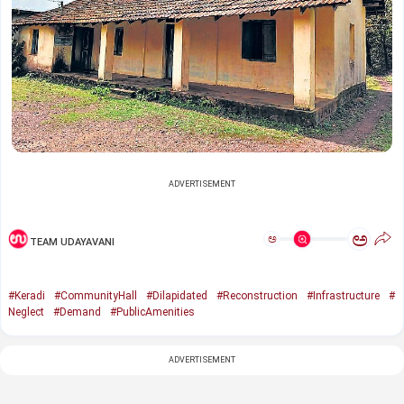
ADVERTISEMENT
ಅ
ಅ
TEAM UDAYAVANI
#Keradi
#CommunityHall
#Dilapidated
#Reconstruction
#Infrastructure
#
Neglect
#Demand
#PublicAmenities
ADVERTISEMENT