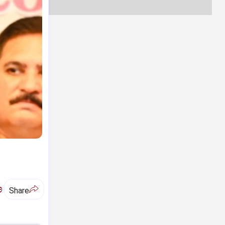
ಅ
Share