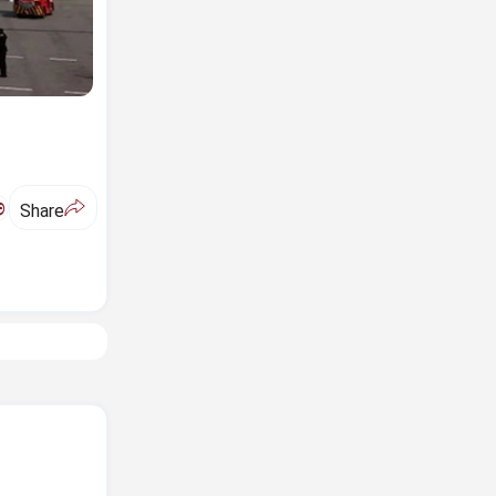
ಅ
Share