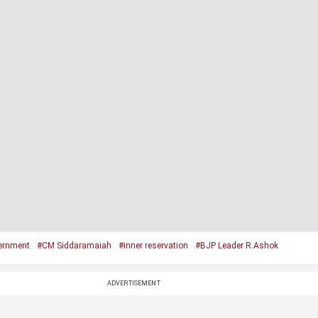
ernment
#CM Siddaramaiah
#inner reservation
#BJP Leader R.Ashok
ADVERTISEMENT