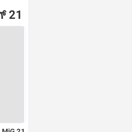
್‌ 21
ಿ MiG 21