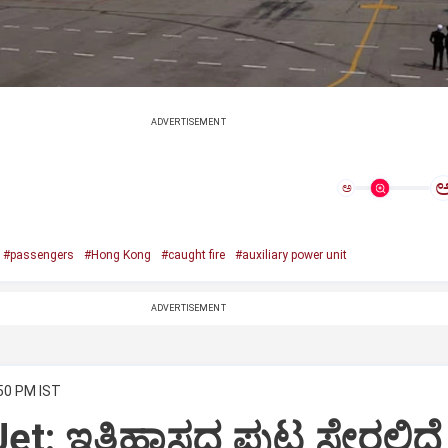
ADVERTISEMENT
ಅ
#passengers
#Hong Kong
#caught fire
#auxiliary power unit
ADVERTISEMENT
:50 PM IST
Jet: ಇತಿಹಾಸದ ಪುಟ ಸೇರಲಿದೆ