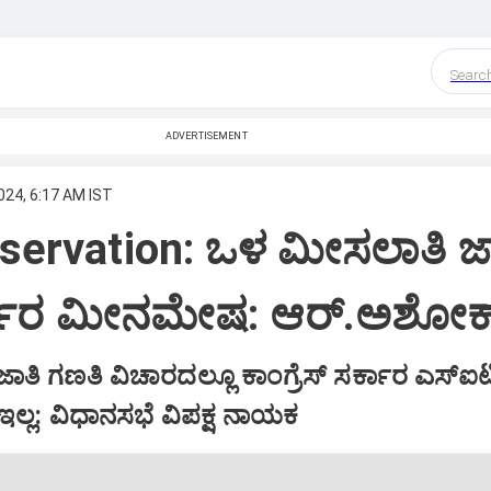
Searc
ADVERTISEMENT
024, 6:17 AM IST
servation: ಒಳ ಮೀಸಲಾತಿ ಜಾ
್ಕಾರ ಮೀನಮೇಷ: ಆರ್‌.ಅಶೋಕ್
ತಿ ಗಣತಿ ವಿಚಾರದಲ್ಲೂ ಕಾಂಗ್ರೆಸ್‌ ಸರ್ಕಾರ ಎಸ್‌ಐಟ
 ಇಲ್ಲ: ವಿಧಾನಸಭೆ ವಿಪಕ್ಷ ನಾಯಕ