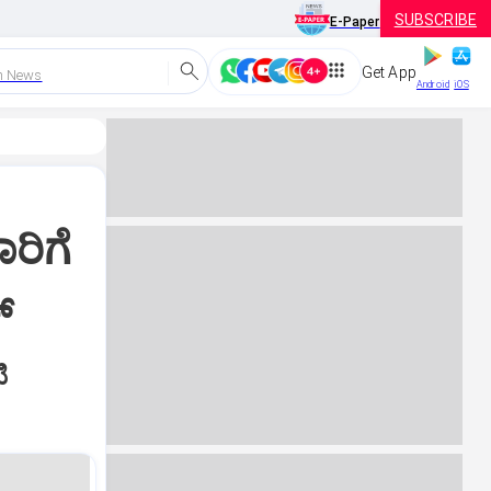
SUBSCRIBE
E-Paper
Get App
h News
Android
iOS
ರಿಗೆ
‌
ಿ