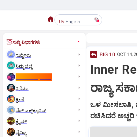
English
UV
ಸುದ್ದಿ ವಿಭಾಗಗಳು
BIG 10
OCT 14, 2
ಸುದ್ದಿಗಳು
Inner Re
ನಿಮ್ಮ ಜಿಲ್ಲೆ
ಕಾಮನ್‌ ವೆಲ್ತ್‌ ಗೇಮ್ಸ್‌
ರಾಜ್ಯ ಸರ
ಸಿನೆಮಾ
ಕ್ರೀಡೆ
ಒಳ ಮೀಸಲಾತಿ, ಜಾ
ವೆಬ್ ಎಕ್ಸ್‌ಕ್ಲೂಸಿವ್
ರಚಿಸಿದರೆ ಅಚ್ಚರಿ
ಕ್ರೈಮ್
ವೈವಿಧ್ಯ