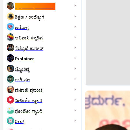
ಇಸ್ರೇಲ್- ಇರಾನ್‌ ಯುದ್ಧ
ಶಿಕ್ಷಣ / ಉದ್ಯೋಗ
ಆರೋಗ್ಯ
ಅನಿವಾಸಿ ಕನ್ನಡಿಗ
ಸೆಲೆಬ್ರಿಟಿ ಕಾರ್ನರ್‌
Explainer
ಜ್ಯೋತಿಷ್ಯ
ರಾಶಿ ಫಲ
ಪುಟಾಣಿ ಪ್ರಪಂಚ
ವೀಡಿಯೊ ಗ್ಯಾಲರಿ
ಫೋಟೋ ಗ್ಯಾಲರಿ
ರೀಲ್ಸ್