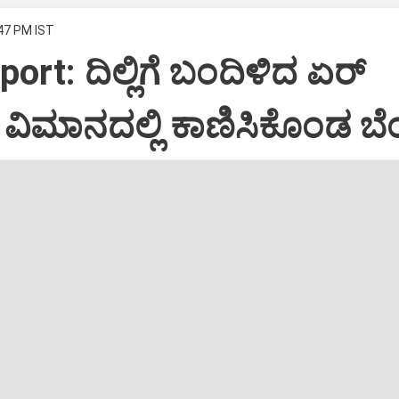
:47 PM IST
port: ದಿಲ್ಲಿಗೆ ಬಂದಿಳಿದ ಏರ್‌
ಿಮಾನದಲ್ಲಿ ಕಾಣಿಸಿಕೊಂಡ ಬೆಂ