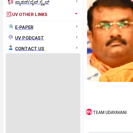
ಫ್ಯಾಶನ್/ಲೈಫ್‌ ಸ್ಟೈಲ್
UV OTHER LINKS
E-PAPER
UV PODCAST
CONTACT US
TEAM UDAYAVANI