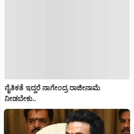
ನೈತಿಕತೆ ಇದ್ದರೆ ನಾಗೇಂದ್ರ ರಾಜೀನಾಮೆ
ನೀಡಬೇಕು..