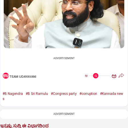
ADVERTISEMENT
ಅ
ಅ
TEAM UDAYAVANI
#B Nagendra
#B Sri Ramulu
#Congress party
#corruption
#Kannada new
s
ADVERTISEMENT
ಇನ್ನಷ್ಟು ಸುದ್ದಿ ಈ ವಿಭಾಗದಿಂದ