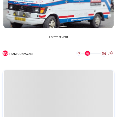
ADVERTISEMENT
ಅ
ಅ
TEAM UDAYAVANI