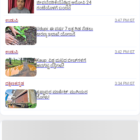
ಜೀವಬೆದರಿಕೆಯೊಡ್ಡಿದ್ದ ಆರೋಪಿ 24
ಗಂಟೆಯೊಳಗೆ ಬಂಧನ
ಉಡುಪಿ
3:47 PM IST
Udupi: ಈ ವರ್ಷ 7 ಲಕ್ಷ ಗಿಡ ನೆಡಲು
ಅರಣ್ಯ ಇಲಾಖೆ ಯೋಜನೆ
ಉಡುಪಿ
3:42 PM IST
Kaup: ವಿಶ್ವ ಮಟ್ಟದ ಬೀಚ್‌ಗಳಿಗೆ
ಹದಗೆಟ್ಟ ರಸ್ತೆಗಳು!
ದಕ್ಷಿಣಕನ್ನಡ
3:34 PM IST
ಕೃಷ್ಣಾಪುರ ಮಾರ್ಕೆಟ್‌: ಮುಗಿಯದ
ಗೋಳು!