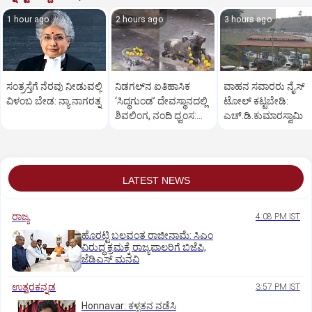
1 hour ago
2 hours ago
3 hours ago
ಸಂತ್ರಸ್ತೆಗೆ ನೆರವು ನೀಡುವಲ್ಲಿ
ನಿಡಗಲ್‌ನ ಐತಿಹಾಸಿಕ
ವಾಹನ ಸವಾರರು ನೈಸ್‌
ವಿಳಂಬ ಬೇಡ: ನ್ಯಾ.ನಾಗರತ್ನ
‘ಸಿದ್ಧಗುಂಡ’ ದೇವಸ್ಥಾನದಲ್ಲಿ
ಟೋಲ್‌ ಕಟ್ಟಬೇಡಿ:
ಶಿವಲಿಂಗ, ನಂದಿ ಧ್ವಂಸ:
ಎಚ್‌.ಡಿ.ಕುಮಾರಸ್ವಾಮಿ
ಆಕ್ರೋಶ
LATEST NEWS
ರಾಜ್ಯ
4:08 PM IST
ಹೊರಟ್ಟಿ ಬಲವಂತ ರಾಜೀನಾಮೆ: ಸಿಎಂ
ವಿರುದ್ಧ ಕ್ರಮಕ್ಕೆ ರಾಜ್ಯಪಾಲರಿಗೆ ಬಿಜೆಪಿ,
ಜೆಡಿಎಸ್ ಮನವಿ
ಉತ್ತರಕನ್ನಡ
3:57 PM IST
Honnavar: ಕಳ್ಳತನ ನಡೆಸಿ