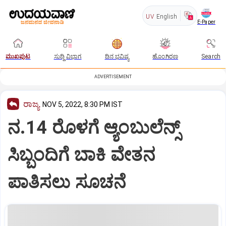
UV
English
E-Paper
ಮುಖಪುಟ
ಸುದ್ದಿ ವಿಭಾಗ
ದಿನ ಭವಿಷ್ಯ
ಹೊಂಗಿರಣ
Search
ADVERTISEMENT
ರಾಜ್ಯ
NOV 5, 2022, 8:30 PM IST
ನ.14 ರೊಳಗೆ ಆ್ಯಂಬುಲೆನ್ಸ್‌
ಸಿಬ್ಬಂದಿಗೆ ಬಾಕಿ ವೇತನ
ಪಾತಿಸಲು ಸೂಚನೆ