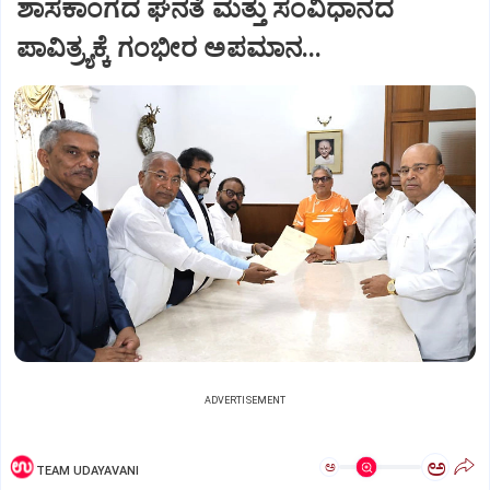
ಶಾಸಕಾಂಗದ ಘನತೆ ಮತ್ತು ಸಂವಿಧಾನದ
ಪಾವಿತ್ರ್ಯಕ್ಕೆ ಗಂಭೀರ ಅಪಮಾನ...
ADVERTISEMENT
ಅ
ಅ
TEAM UDAYAVANI