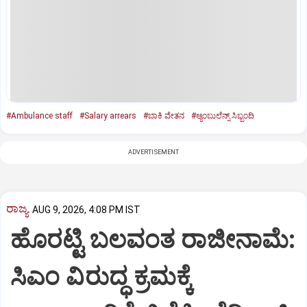
#Ambulance staff
#Salary arrears
#ಬಾಕಿ ವೇತನ
#ಆ್ಯಂಬುಲೆನ್ಸ್‌ ಸಿಬ್ಬಂದಿ
ADVERTISEMENT
ರಾಜ್ಯ
AUG 9, 2026, 4:08 PM IST
ಹೊರಟ್ಟಿ ಬಲವಂತ ರಾಜೀನಾಮೆ:
ಸಿಎಂ ವಿರುದ್ಧ ಕ್ರಮಕ್ಕೆ