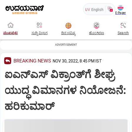
UV
English
E-Paper
ಮುಖಪುಟ
ಸುದ್ದಿ ವಿಭಾಗ
ದಿನ ಭವಿಷ್ಯ
ಹೊಂಗಿರಣ
Search
ADVERTISEMENT
BREAKING NEWS
NOV 30, 2022, 8:45 PM IST
ಐಎನ್‌ಎಸ್‌ ವಿಕ್ರಾಂತ್‌ಗೆ ಶೀಘ್ರ
ಯುದ್ಧ ವಿಮಾನಗಳ ನಿಯೋಜನೆ:
ಹರಿಕುಮಾರ್‌