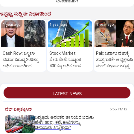
ADVERTISEMENT
ಇನ್ನಷ್ಟು ಸುದ್ದಿ ಈ ವಿಭಾಗದಿಂದ
1 year ago
1 year ago
1 year ago
Cash Row: ಜಸ್ಟೀಸ್‌
Stock Market:
Pak: ಜರ್ದಾರಿ ವಜಾಕ್ಕೆ
ವರ್ಮಾ ವಿರುದ್ಧ 200ಕ್ಕೂ
ಷೇರುಪೇಟೆ ಸೂಚ್ಯಂಕ
ತಂತ್ರಗಾರಿಕೆ- ಅಧ್ಯಕ್ಷಗಾದಿ
ಅಧಿಕ ಸಂಸದರಿಂದ
400ಕ್ಕೂ ಅಧಿಕ ಅಂಕ
ಮೇಲೆ ಸೇನಾ ಮುಖ್ಯಸ್ಥ
ಮಹಾಭಿಯೋಗಕ್ಕೆ
ಜಿಗಿತ-ದಿನಾಂತ್ಯದ
ಮುನೀರ್ ಚಿತ್ತ!
ಕೋರಿಕೆ…
ವಹಿವಾಟು ಅಂತ್ಯ
LATEST NEWS
ವೆಬ್ ಎಕ್ಸ್‌ಕ್ಲೂಸಿವ್
5:58 PM IST
ನಿವೃತ್ತಿಯ ಅನಂತರ ಚೀನಿಯರ ಬದುಕು
ಹೇಗೆ: ಹಾವು, ಕಪ್ಪೆ, ಕೀಟಗಳನ್ನು
ಚೀನಿಯರು ತಿನ್ನುತ್ತಾರಾ?