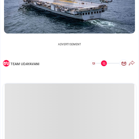
ADVERTISEMENT
ಅ
ಅ
TEAM UDAYAVANI