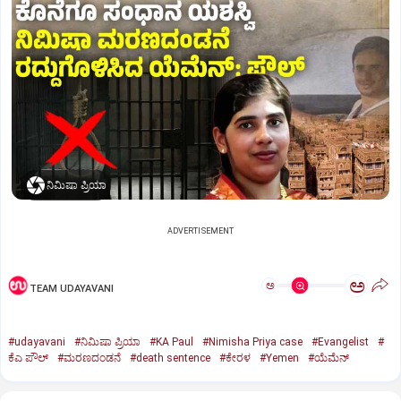
ನಿಮಿಷಾ ಪ್ರಿಯಾ
ADVERTISEMENT
ಅ
ಅ
TEAM UDAYAVANI
#udayavani
#ನಿಮಿಷಾ ಪ್ರಿಯಾ
#KA Paul
#Nimisha Priya case
#Evangelist
#
ಕೆಎ ಪೌಲ್
#ಮರಣದಂಡನೆ
#death sentence
#ಕೇರಳ
#Yemen
#ಯೆಮೆನ್‌