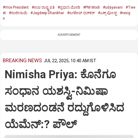
#Vice President
#ಉಪ ರಾಷ್ಟ್ರಪತಿ
#ಪ್ರಧಾನಿ ಮೋದಿ
#PM Modi
#udayavani
#Twe
et
#ರಾಜೀನಾಮೆ
#Jagdeep Dhankhar
#ಜಗದೀಪ್‌ ಧನ್‌ಕರ್‌
#ಎಕ್ಸ್‌ ಪೋಸ್ಟ್
#resig
n
ADVERTISEMENT
BREAKING NEWS
JUL 22, 2025, 10:40 AM IST
Nimisha Priya: ಕೊನೆಗೂ
ಸಂಧಾನ ಯಶಸ್ವಿ-ನಿಮಿಷಾ
ಮರಣದಂಡನೆ ರದ್ದುಗೊಳಿಸಿದ
ಯೆಮೆನ್:? ಪೌಲ್