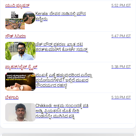
ಯುವಿ ಫ್ಯೂಷನ್
5:52 PM IST
Kerala: ದೇವರ ನಾಡಿನಲ್ಲಿ ಮೌನ
ಕಣ್ಣೀರು
ಸೌತ್‌ ಸಿನಿಮಾ
5:47 PM IST
ಚೆಕ್ ಬೌನ್ಸ್ ಪ್ರಕರಣ: ಖ್ಯಾತ ನಟ
ಶರತ್‌ಕುಮಾರ್‌ಗೆ ಕೋರ್ಟ್ ಸಮನ್ಸ್
ಫ್ಯಾಶನ್/ಲೈಫ್‌ ಸ್ಟೈಲ್
5:38 PM IST
ಮುಖಕ್ಕೆ ಎಣ್ಣೆ ಹಚ್ಚುವುದರಿಂದ ಏನೆಲ್ಲಾ
ಪ್ರಯೋಜನಗಳಿವೆ? ಇಲ್ಲಿದೆ ಮುಖದ
ಸೌಂದರ್ಯದ ರಹಸ್ಯ!
ಬೆಳಗಾವಿ
5:33 PM IST
Chikkodi: ಅಕ್ರಮ ಸಂಬಂಧಕ್ಕೆ ಪತಿ
ಅಡ್ಡಿ, ಪ್ರಿಯಕರನ ಜೊತೆ ಸೇರಿ
ಗಂಡನನ್ನೇ ಮುಗಿಸಿದ ಪತ್ನಿ