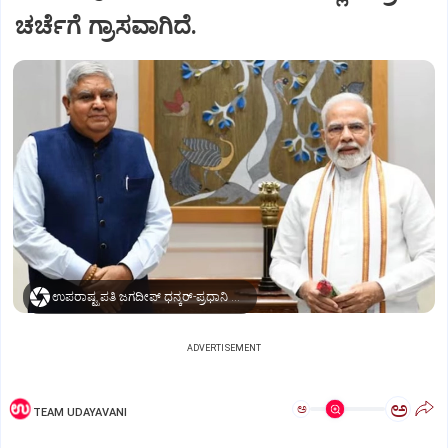
ಚರ್ಚೆಗೆ ಗ್ರಾಸವಾಗಿದೆ.
ಉಪರಾಷ್ಟ್ರಪತಿ ಜಗದೀಪ್‌ ಧನ್ಕರ್-ಪ್ರಧಾನಿ ಮೋದಿ
ADVERTISEMENT
ಅ
ಅ
TEAM UDAYAVANI