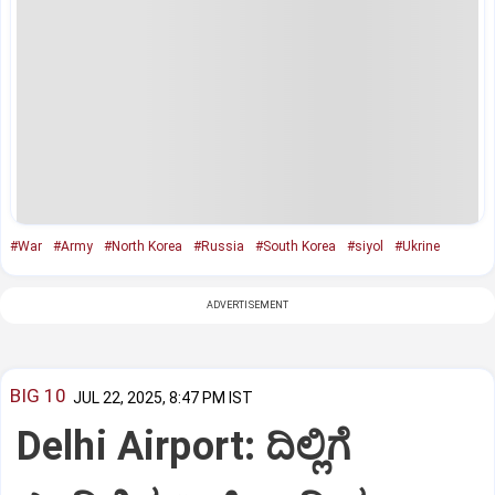
#War
#Army
#North Korea
#Russia
#South Korea
#siyol
#Ukrine
ADVERTISEMENT
BIG 10
JUL 22, 2025, 8:47 PM IST
Delhi Airport: ದಿಲ್ಲಿಗೆ