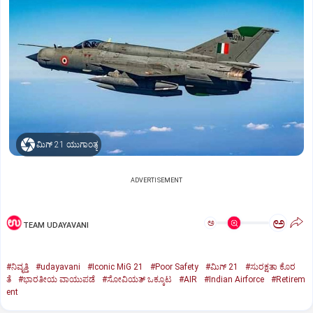
ಮಿಗ್‌ 21 ಯುಗಾಂತ್ಯ
ADVERTISEMENT
ಅ
ಅ
TEAM UDAYAVANI
#ನಿವೃತ್ತಿ
#udayavani
#Iconic MiG 21
#Poor Safety
#ಮಿಗ್‌ 21
#ಸುರಕ್ಷತಾ ಕೊರ
ತೆ
#ಭಾರತೀಯ ವಾಯುಪಡೆ
#ಸೋವಿಯತ್‌ ಒಕ್ಕೂಟ
#AIR
#Indian Airforce
#Retirem
ent