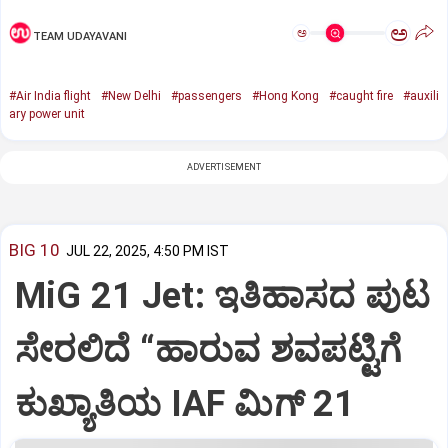
ಅ
ಅ
TEAM UDAYAVANI
#Air India flight
#New Delhi
#passengers
#Hong Kong
#caught fire
#auxili
ary power unit
ADVERTISEMENT
BIG 10
JUL 22, 2025, 4:50 PM IST
MiG 21 Jet: ಇತಿಹಾಸದ ಪುಟ
ಸೇರಲಿದೆ “ಹಾರುವ ಶವಪಟ್ಟಿಗೆ
ಕುಖ್ಯಾತಿಯ IAF ಮಿಗ್‌ 21