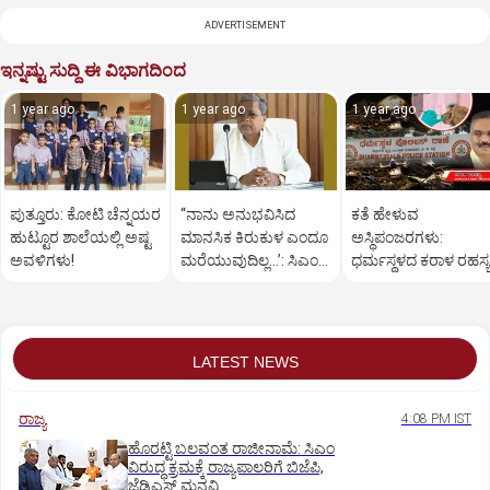
ADVERTISEMENT
ಇನ್ನಷ್ಟು ಸುದ್ದಿ ಈ ವಿಭಾಗದಿಂದ
1 year ago
1 year ago
1 year ago
ಪುತ್ತೂರು: ಕೋಟಿ ಚೆನ್ನಯರ
“ನಾನು ಅನುಭವಿಸಿದ
ಕತೆ ಹೇಳುವ
ಹುಟ್ಟೂರ ಶಾಲೆಯಲ್ಲಿ ಅಷ್ಟ
ಮಾನಸಿಕ ಕಿರುಕುಳ ಎಂದೂ
ಅಸ್ಥಿಪಂಜರಗಳು:
ಅವಳಿಗಳು!
ಮರೆಯುವುದಿಲ್ಲ…’: ಸಿಎಂ
ಧರ್ಮಸ್ಥಳದ‌ ಕರಾಳ ರಹಸ್ಯ
ಸಿದ್ದರಾಮಯ್ಯ
ತೆರೆದಿಡಲಿದೆಯೇ ಡಿಎನ್
ಪರೀಕ್ಷೆ?
LATEST NEWS
ರಾಜ್ಯ
4:08 PM IST
ಹೊರಟ್ಟಿ ಬಲವಂತ ರಾಜೀನಾಮೆ: ಸಿಎಂ
ವಿರುದ್ಧ ಕ್ರಮಕ್ಕೆ ರಾಜ್ಯಪಾಲರಿಗೆ ಬಿಜೆಪಿ,
ಜೆಡಿಎಸ್ ಮನವಿ