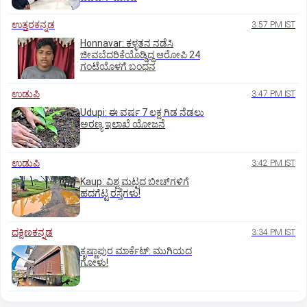
ಉತ್ತರಕನ್ನಡ
3:57 PM IST
Honnavar: ಕಳ್ಳತನ ನಡೆಸಿ
ಜೀವಬೆದರಿಕೆಯೊಡ್ಡಿದ್ದ ಆರೋಪಿ 24
ಗಂಟೆಯೊಳಗೆ ಬಂಧನ
ಉಡುಪಿ
3:47 PM IST
Udupi: ಈ ವರ್ಷ 7 ಲಕ್ಷ ಗಿಡ ನೆಡಲು
ಅರಣ್ಯ ಇಲಾಖೆ ಯೋಜನೆ
ಉಡುಪಿ
3:42 PM IST
Kaup: ವಿಶ್ವ ಮಟ್ಟದ ಬೀಚ್‌ಗಳಿಗೆ
ಹದಗೆಟ್ಟ ರಸ್ತೆಗಳು!
ದಕ್ಷಿಣಕನ್ನಡ
3:34 PM IST
ಕೃಷ್ಣಾಪುರ ಮಾರ್ಕೆಟ್‌: ಮುಗಿಯದ
ಗೋಳು!