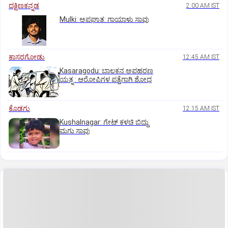
ದಕ್ಷಿಣಕನ್ನಡ
2:00 AM IST
Mulki: ಅಪಘಾತ: ಗಾಯಾಳು ಸಾವು
ಕಾಸರಗೋಡು
12:45 AM IST
Kasaragodu: ಬಾಲಕನ ಅಪಹರಣ
ಯತ್ನ : ಆರೋಪಿಗಳ ಪತ್ತೆಗಾಗಿ ಶೋಧ
ಕೊಡಗು
12:15 AM IST
Kushalnagar: ಗೇಟ್ ಕಳಚಿ ಬಿದ್ದು
ಮಗು ಸಾವು