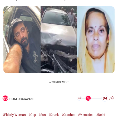
ADVERTISEMENT
ಅ
ಅ
TEAM UDAYAVANI
#Elderly Woman
#Cop
#Son
#Drunk
#Crashes
#Mercedes
#Delhi