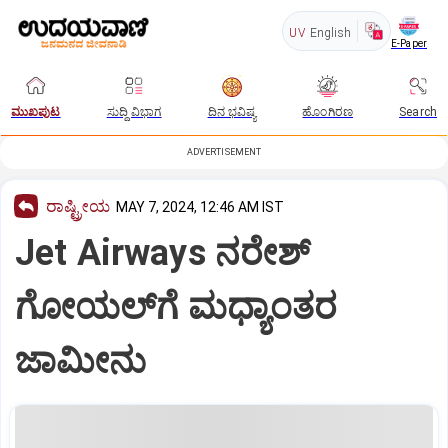
UV
English
E-Paper
ಮುಖಪುಟ
ಸುದ್ದಿ ವಿಭಾಗ
ದಿನ ಭವಿಷ್ಯ
ಹೊಂಗಿರಣ
Search
ADVERTISEMENT
ರಾಷ್ಟ್ರೀಯ
MAY 7, 2024, 12:46 AM IST
Jet Airways ನರೇಶ್‌
ಗೋಯಲ್‌ಗೆ ಮಧ್ಯಾಂತರ
ಜಾಮೀನು