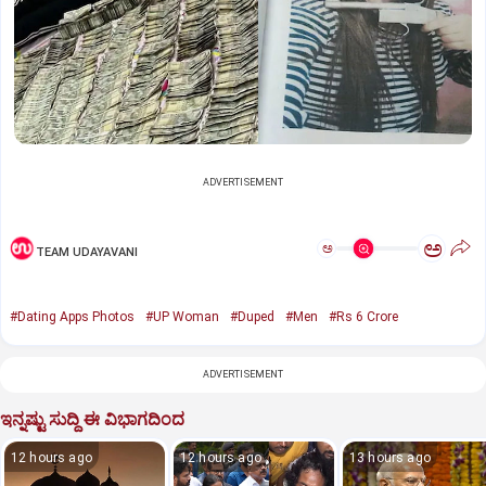
ADVERTISEMENT
ಅ
ಅ
TEAM UDAYAVANI
#Dating Apps Photos
#UP Woman
#Duped
#Men
#Rs 6 Crore
ADVERTISEMENT
ಇನ್ನಷ್ಟು ಸುದ್ದಿ ಈ ವಿಭಾಗದಿಂದ
12 hours ago
12 hours ago
13 hours ago