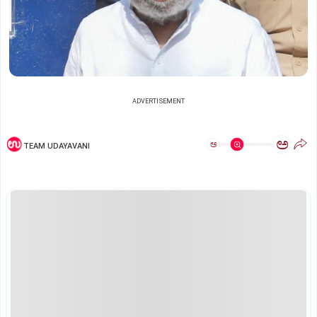
ADVERTISEMENT
ಅ
ಅ
TEAM UDAYAVANI