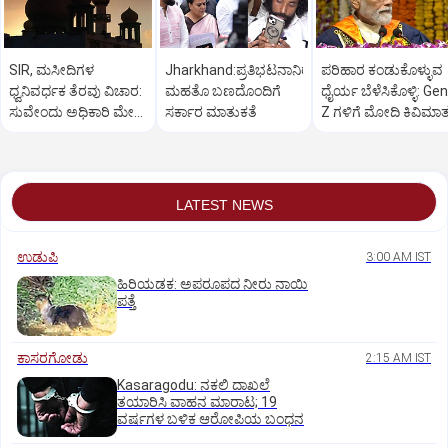
SIR, ಮಸೀದಿಗಳ
Jharkhand:ಪ್ರತಿಭಟನಾನಿರತ
ಪರಿಹಾರ ಕಂಡುಕೊಳ್ಳುವ
ಧ್ವನಿವರ್ಧಕ ತೆರವು ವಿಚಾರ:
ಮಹತೊ ಬಣದೊಂದಿಗೆ
ಧೈರ್ಯ ಬೆಳೆಸಿಕೊಳ್ಳಿ: Gen
ಸುವೇಂದು ಅಧಿಕಾರಿ ಮೇಲೆ
ಸರ್ಕಾರ ಮಾತುಕತೆ
Z ಗಳಿಗೆ ಮೋದಿ ಕಿವಿಮಾ
ಒತ್ತಡ
LATEST NEWS
ಉಡುಪಿ
3:00 AM IST
ಹಿರಿಯಡಕ: ಅಪರೂಪದ ನೀರು ನಾಯಿ
ಪತ್ತೆ
ಕಾಸರಗೋಡು
2:15 AM IST
Kasaragodu: ನಕಲಿ ದಾಖಲೆ
ತಯಾರಿಸಿ ವಾಹನ ಮಾರಾಟ; 19
ವರ್ಷಗಳ ಬಳಿಕ ಆರೋಪಿಯ ಬಂಧನ