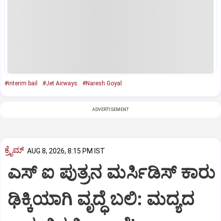
#interim bail
#Jet Airways
#Naresh Goyal
ADVERTISEMENT
ಕ್ರೈಮ್
AUG 8, 2026, 8:15 PM IST
ಎಸ್ ಐ ಪುತ್ರನ ಮರ್ಸಿಡಿಸ್‌ ಕಾರು
ಢಿಕ್ಕಿಯಾಗಿ ವೃದ್ಧೆ ಬಲಿ: ಮದ್ಯದ