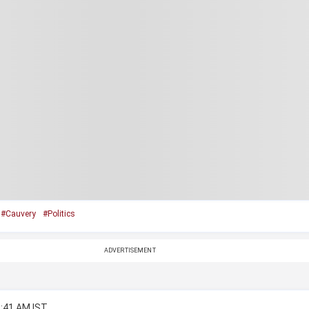
#Cauvery
#Politics
ADVERTISEMENT
2:41 AM IST