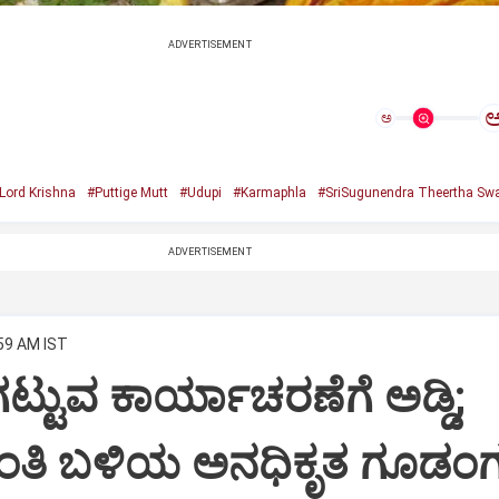
ADVERTISEMENT
ಅ
Lord Krishna
#Puttige Mutt
#Udupi
#Karmaphla
#SriSugunendra Theertha Swa
ADVERTISEMENT
:59 AM IST
ಟ್ಟುವ ಕಾರ್ಯಾಚರಣೆಗೆ ಅಡ್ಡಿ;
ಂತಿ ಬಳಿಯ ಅನಧಿಕೃತ ಗೂಡಂಗ