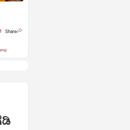
ಅ
Share
miji
ಡಿ