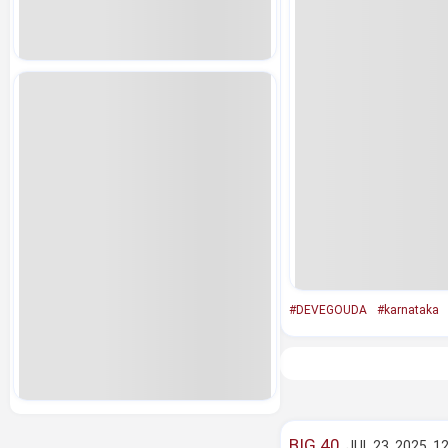
#DEVEGOUDA
#karnataka
BIG 40
JUL 23, 2025, 1