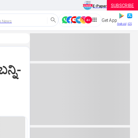
SUBSCRIBE
E-Paper
Get App
h News
Android
iOS
ನ್ನಿ-