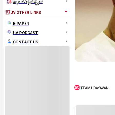
ಫ್ಯಾಶನ್/ಲೈಫ್‌ ಸ್ಟೈಲ್
UV OTHER LINKS
E-PAPER
UV PODCAST
CONTACT US
TEAM UDAYAVANI