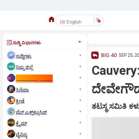
English
UV
ಸುದ್ದಿ ವಿಭಾಗಗಳು
BIG 40
SEP 25, 2
ಸುದ್ದಿಗಳು
Cauvery: 
ನಿಮ್ಮ ಜಿಲ್ಲೆ
ಕಾಮನ್‌ ವೆಲ್ತ್‌ ಗೇಮ್ಸ್‌
ದೇವೇಗೌಡರ
ಸಿನೆಮಾ
ಕ್ರೀಡೆ
ತಟಸ್ಥ ಸಮಿತಿ ಕಳುಹ
ವೆಬ್ ಎಕ್ಸ್‌ಕ್ಲೂಸಿವ್
ಕ್ರೈಮ್
ವೈವಿಧ್ಯ