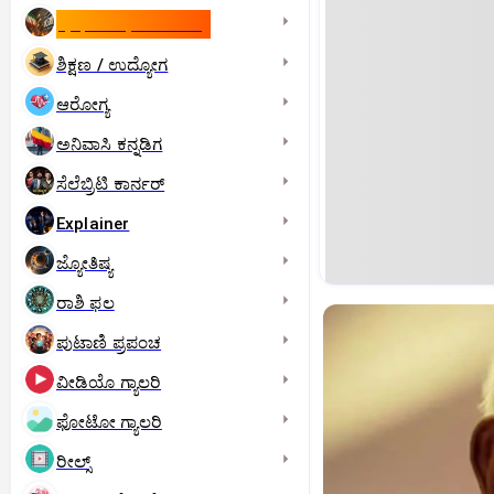
ಇಸ್ರೇಲ್- ಇರಾನ್‌ ಯುದ್ಧ
ಶಿಕ್ಷಣ / ಉದ್ಯೋಗ
ಆರೋಗ್ಯ
ಅನಿವಾಸಿ ಕನ್ನಡಿಗ
ಸೆಲೆಬ್ರಿಟಿ ಕಾರ್ನರ್‌
Explainer
ಜ್ಯೋತಿಷ್ಯ
ರಾಶಿ ಫಲ
ಪುಟಾಣಿ ಪ್ರಪಂಚ
ವೀಡಿಯೊ ಗ್ಯಾಲರಿ
ಫೋಟೋ ಗ್ಯಾಲರಿ
ರೀಲ್ಸ್