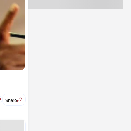
ಅ
Share