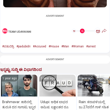
ADVERTISEMENT
ಅ
ಅ
TEAM UDAYAVANI
#ಪಡುಬಿದ್ರಿ
#padubidri
#Accused
#House
#Man
#Woman
#arrest
ADVERTISEMENT
ಇನ್ನಷ್ಟು ಸುದ್ದಿ ಈ ವಿಭಾಗದಿಂದ
1 year ago
1 year ago
1 year ago
Brahmavar: ಕಾರಿನಲ್ಲಿ
Udupi: ಅಧಿಕ ಲಾಭದ
Rain: ಕರಾವಳಿಯಲ್ಲಿ
ತುರುಕಿ ದನ ಸಾಗಾಟ; ಇಬ್ಬರ
ಆಮಿಷ: ಲಕ್ಷಾಂತರ ರೂ.
ಜು.27ವರೆಗೆ ಗಾಳಿ ಸಹಿತ