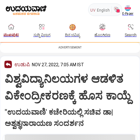
UV
English
E-Paper
ಮುಖಪುಟ
ಸುದ್ದಿ ವಿಭಾಗ
ದಿನ ಭವಿಷ್ಯ
ಹೊಂಗಿರಣ
Search
ADVERTISEMENT
ಉಡುಪಿ
NOV 27, 2022, 7:05 AM IST
ವಿಶ್ವವಿದ್ಯಾನಿಲಯಗಳ ಆಡಳಿತ
ವಿಕೇಂದ್ರೀಕರಣಕ್ಕೆ ಹೊಸ ಕಾಯ್ದೆ
"ಉದಯವಾಣಿ' ಕಚೇರಿಯಲ್ಲಿ ಸಚಿವ ಡಾ|
ಅಶ್ವತ್ಥನಾರಾಯಣ ಸಂದರ್ಶನ