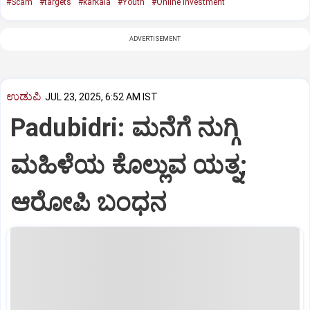
#Scam
#targets
#karkala
#Youth
#Online investment
ADVERTISEMENT
ಉಡುಪಿ
JUL 23, 2025, 6:52 AM IST
Padubidri: ಮನೆಗೆ ನುಗ್ಗಿ
ಮಹಿಳೆಯ ಕೊಲ್ಲುವ ಯತ್ನ;
ಆರೋಪಿ ಬಂಧನ