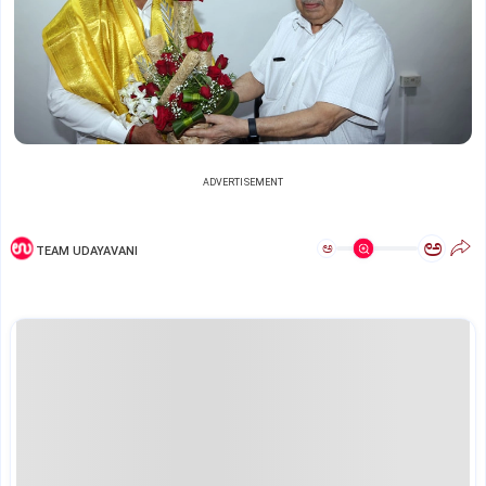
ADVERTISEMENT
ಅ
ಅ
TEAM UDAYAVANI