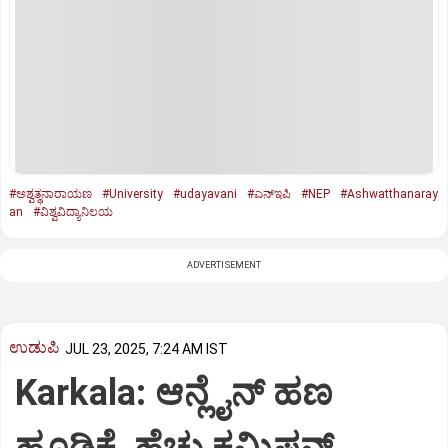
#ಅಶ್ವತ್ಥನಾರಾಯಣ
#University
#udayavani
#ಎನ್‌ಇಪಿ
#NEP
#Ashwatthanaray
an
#ವಿಶ್ವವಿದ್ಯಾನಿಲಯ
ADVERTISEMENT
ಉಡುಪಿ
JUL 23, 2025, 7:24 AM IST
Karkala: ಆನ್ಲೈನ್‌ ಹಣ
ಹೂಡಿಕೆ, ಹೆಚ್ಚು ಕಮಿಷನ್‌