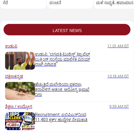
ಸೆರೆ
ವಂಚನೆ
ಮಳೆ ಸಾಧ್ಯತೆ; ಹವಾಮಾನ
ಇಲಾಖೆ ಎಚ್ಚರಿಕೆ
LATEST NEWS
ಉಡುಪಿ
11:01 AM IST
ಉಡುಪಿ: 'ಭಗವತಿ ಟೂರಿಸ್ಟ್' ಟ್ರಾವೆಲ್
ಬುಕ್ಕಿಂಗ್ ಸಂಸ್ಥೆಯ ಮಾಲೀಕ ವಿನಯ್
ರಾಜ್ ವಿಧಿವಶ
ದಕ್ಷಿಣಕನ್ನಡ
10:18 AM IST
ಹೆಚ್ಚುತ್ತಿದೆ ಮಲೇರಿಯಾ ಪ್ರಕರಣ;
ಕರಾವಳಿಗೆ ಆತಂಕ: ಆರೋಗ್ಯ ಇಲಾಖೆ
ನಿಗಾ
ಶಿಕ್ಷಣ / ಉದ್ಯೋಗ
9:59 AM IST
Recruitment: ಐಬಿಪಿಎಸ್‌ನಿಂದ
11,403 ಕ್ಲರ್ಕ್‌ ಹುದ್ದೆಗಳ ನೇಮಕಾತಿ