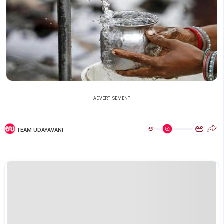
ADVERTISEMENT
ಅ
ಅ
TEAM UDAYAVANI