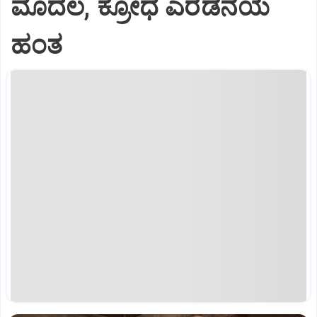
ಮೊದಲ, ಕ್ರೋಧ ಎರಡನೆಯ
ಹಂತ