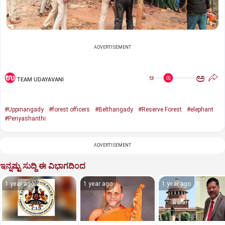
ADVERTISEMENT
ಅ
ಅ
TEAM UDAYAVANI
#Uppinangady
#forest officers
#Belthangady
#Reserve Forest
#elephant
#Periyashanthi
ADVERTISEMENT
ಇನ್ನಷ್ಟು ಸುದ್ದಿ ಈ ವಿಭಾಗದಿಂದ
1 year ago
1 year ago
1 year ago