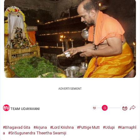
ADVERTISEMENT
ಅ
ಅ
TEAM UDAYAVANI
#Bhagavad Gita
#Arjuna
#Lord Krishna
#Puttige Mutt
#Udupi
#Karmaphl
a
#SriSugunendra Theertha Swamiji