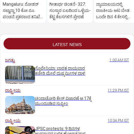
Mangaluru: ರೋಶನ್‌
ಗೀತಾರ್ಥ ಚಿಂತನೆ- 327:
ನ್ಯಾಯಾಲಯದಲ್ಲಿ
ಸಲ್ಡಾನ್ಹಾ 10 ಕೋ.ರೂ.
ಸಂಸ್ಕಾರ ಬಲದಿಂದ ಒಳ್ಳೆಯ-
ರಾಜಕೀಯ ಆಟ ಬೇಡ:
ವಂಚನೆ ಪ್ರಕರಣದ ತನಿಖೆ
ಕೆಟ್ಟ ಕೆಲಸಗಳಿಗೆ ಪ್ರೇರಣೆ
ಒಂದೇ ದಿನ 4 ಕೇಸಲ್ಲಿ
ಸಿಐಡಿಗೆ ವರ್ಗ
ಸುಪ್ರೀಂಕೋರ್ಟ್‌ ಅಭಿಮ
LATEST NEWS
ಜಗತ್ತು
1:00 AM IST
ಸ್ಲೊವೇನಿಯಾ: ಭಾರತ ರಾಯಭಾರ
ಕಚೇರಿ ಮೇಲೆ ದುಷ್ಕರ್ಮಿಗಳ ದಾಳಿ
ರಾಷ್ಟ್ರೀಯ
11:29 PM IST
ಚಂದಾಚೋರಿ ಕೇಸ್‌ ವಿಚಾರಣೆ ಆ.17ಕ್ಕೆ
ಮುಂದೂಡಿದ ಸುಪ್ರೀಂ
ರಾಷ್ಟ್ರೀಯ
10:34 PM IST
JPSC protests: 9 ದಿನಗಳ
ಉಪವಾಸದ ಬಳಿಕ ಹೋರಾಟಗಾರ