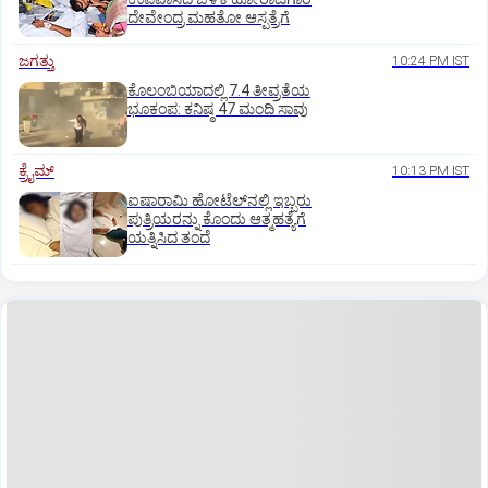
ದೇವೇಂದ್ರ ಮಹತೋ ಆಸ್ಪತ್ರೆಗೆ
ಜಗತ್ತು
10:24 PM IST
ಕೊಲಂಬಿಯಾದಲ್ಲಿ 7.4 ತೀವ್ರತೆಯ
ಭೂಕಂಪ: ಕನಿಷ್ಠ 47 ಮಂದಿ ಸಾವು
ಕ್ರೈಮ್
10:13 PM IST
ಐಷಾರಾಮಿ ಹೋಟೆಲ್‌ನಲ್ಲಿ ಇಬ್ಬರು
ಪುತ್ರಿಯರನ್ನು ಕೊಂದು ಆತ್ಮಹತ್ಯೆಗೆ
ಯತ್ನಿಸಿದ ತಂದೆ