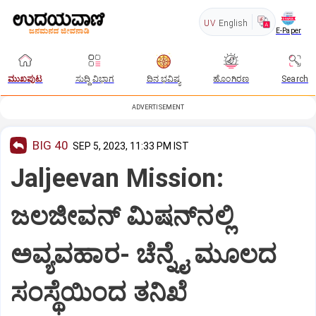
UV
English
E-Paper
ಮುಖಪುಟ
ಸುದ್ದಿ ವಿಭಾಗ
ದಿನ ಭವಿಷ್ಯ
ಹೊಂಗಿರಣ
Search
ADVERTISEMENT
BIG 40
SEP 5, 2023, 11:33 PM IST
Jaljeevan Mission:
ಜಲಜೀವನ್‌ ಮಿಷನ್‌ನಲ್ಲಿ
ಅವ್ಯವಹಾರ- ಚೆನ್ನೈ ಮೂಲದ
ಸಂಸ್ಥೆಯಿಂದ ತನಿಖೆ