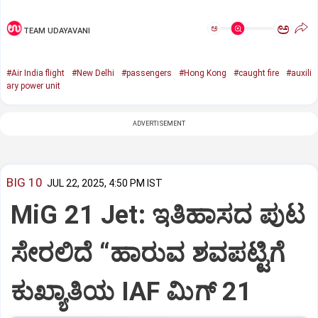
ಅ
ಅ
TEAM UDAYAVANI
#Air India flight
#New Delhi
#passengers
#Hong Kong
#caught fire
#auxili
ary power unit
ADVERTISEMENT
BIG 10
JUL 22, 2025, 4:50 PM IST
MiG 21 Jet: ಇತಿಹಾಸದ ಪುಟ
ಸೇರಲಿದೆ “ಹಾರುವ ಶವಪಟ್ಟಿಗೆ
ಕುಖ್ಯಾತಿಯ IAF ಮಿಗ್‌ 21