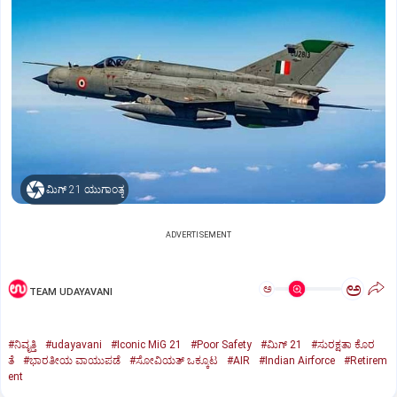
ಮಿಗ್‌ 21 ಯುಗಾಂತ್ಯ
ADVERTISEMENT
ಅ
ಅ
TEAM UDAYAVANI
#ನಿವೃತ್ತಿ
#udayavani
#Iconic MiG 21
#Poor Safety
#ಮಿಗ್‌ 21
#ಸುರಕ್ಷತಾ ಕೊರ
ತೆ
#ಭಾರತೀಯ ವಾಯುಪಡೆ
#ಸೋವಿಯತ್‌ ಒಕ್ಕೂಟ
#AIR
#Indian Airforce
#Retirem
ent