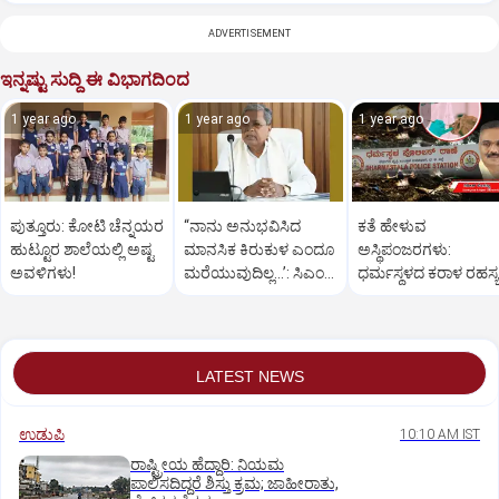
ADVERTISEMENT
ಇನ್ನಷ್ಟು ಸುದ್ದಿ ಈ ವಿಭಾಗದಿಂದ
1 year ago
1 year ago
1 year ago
ಪುತ್ತೂರು: ಕೋಟಿ ಚೆನ್ನಯರ
“ನಾನು ಅನುಭವಿಸಿದ
ಕತೆ ಹೇಳುವ
ಹುಟ್ಟೂರ ಶಾಲೆಯಲ್ಲಿ ಅಷ್ಟ
ಮಾನಸಿಕ ಕಿರುಕುಳ ಎಂದೂ
ಅಸ್ಥಿಪಂಜರಗಳು:
ಅವಳಿಗಳು!
ಮರೆಯುವುದಿಲ್ಲ…’: ಸಿಎಂ
ಧರ್ಮಸ್ಥಳದ‌ ಕರಾಳ ರಹಸ್ಯ
ಸಿದ್ದರಾಮಯ್ಯ
ತೆರೆದಿಡಲಿದೆಯೇ ಡಿಎನ್
ಪರೀಕ್ಷೆ?
LATEST NEWS
ಉಡುಪಿ
10:10 AM IST
ರಾಷ್ಟ್ರೀಯ ಹೆದ್ದಾರಿ: ನಿಯಮ
ಪಾಲಿಸದಿದ್ದರೆ ಶಿಸ್ತು ಕ್ರಮ; ಜಾಹೀರಾತು,