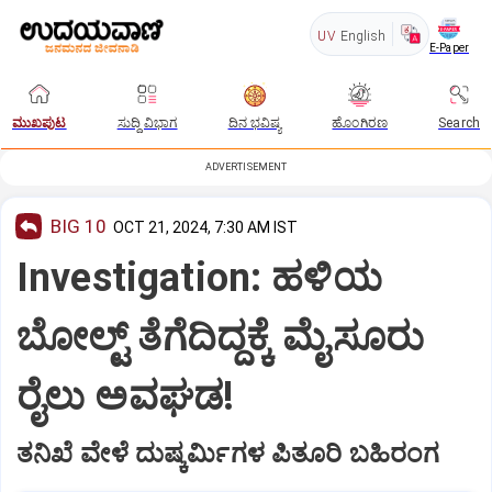
UV
English
E-Paper
ಮುಖಪುಟ
ಸುದ್ದಿ ವಿಭಾಗ
ದಿನ ಭವಿಷ್ಯ
ಹೊಂಗಿರಣ
Search
ADVERTISEMENT
BIG 10
OCT 21, 2024, 7:30 AM IST
Investigation: ಹಳಿಯ
ಬೋಲ್ಟ್ ತೆಗೆದಿದ್ದಕ್ಕೆ ಮೈಸೂರು
ರೈಲು ಅವಘಡ!
ತನಿಖೆ ವೇಳೆ ದುಷ್ಕರ್ಮಿಗಳ ಪಿತೂರಿ ಬಹಿರಂಗ