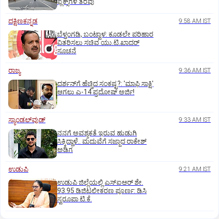
ಫ್ಲೆಕ್ಸ್‌ಗಳ ತೆರವು
ದಕ್ಷಿಣಕನ್ನಡ
9:58 AM IST
ಬೆಳ್ತಂಗಡಿ, ಬಂಟ್ವಾಳ: ಕೂಡಲೇ ಪರಿಹಾರ
ವಿತರಿಸಲು ಸಚಿವ ಯು.ಟಿ.ಖಾದರ್‌
ಸೂಚನೆ
ರಾಜ್ಯ
9:36 AM IST
ದರ್ಶನ್‌ಗೆ ಹೆಚ್ಚಿದ ಸಂಕಷ್ಟ?: 'ಮಾಫಿ ಸಾಕ್ಷಿ'
ಆಗಲು ಎ-14 ಪ್ರದೋಷ್ ಅರ್ಜಿ!
ಸ್ಯಾಂಡಲ್‌ವುಡ್‌
9:33 AM IST
ನನಗೆ ಅವಶ್ಯಕತೆ ಇರುವ ಹುಡುಗಿ
ಸಿಕ್ಕಿದ್ದಾಳೆ.. ಮದುವೆಗೆ ಸಜ್ಜಾದ ರಾಕೇಶ್
ಅಡಿಗ
ಉಡುಪಿ
9:21 AM IST
ಉಡುಪಿ ಜಿಲ್ಲೆಯಲ್ಲಿ ಎಸ್‌ಐಆರ್‌ ಶೇ.
93.95 ಡಿಜಿಟಲೀಕರಣ ಪೂರ್ಣ: ಡಿಸಿ
ಸ್ವರೂಪಾ ಟಿ.ಕೆ.