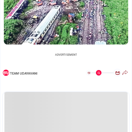
ADVERTISEMENT
ಅ
ಅ
TEAM UDAYAVANI