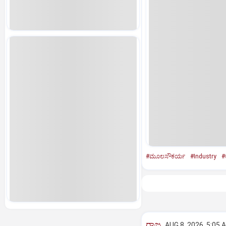
#ಮೂಲಸೌಕರ್ಯ
#Industry
#
ರಾಜ್ಯ
AUG 8, 2026, 5:05 