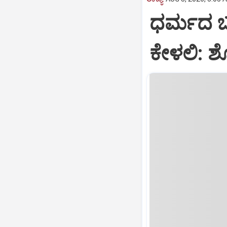
ಧರ್ಮದ ಬಗ
ಕೇಳಲಿ: 