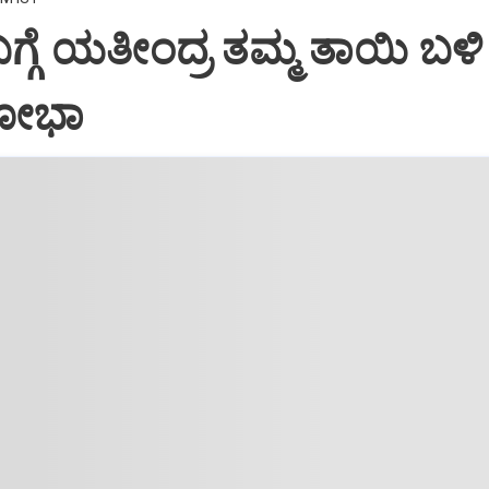
್ಗೆ ಯತೀಂದ್ರ ತಮ್ಮ ತಾಯಿ ಬಳಿ
ಶೋಭಾ