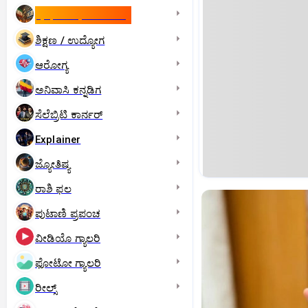
ಇಸ್ರೇಲ್- ಇರಾನ್‌ ಯುದ್ಧ
ಶಿಕ್ಷಣ / ಉದ್ಯೋಗ
ಆರೋಗ್ಯ
ಅನಿವಾಸಿ ಕನ್ನಡಿಗ
ಸೆಲೆಬ್ರಿಟಿ ಕಾರ್ನರ್‌
Explainer
ಜ್ಯೋತಿಷ್ಯ
ರಾಶಿ ಫಲ
ಪುಟಾಣಿ ಪ್ರಪಂಚ
ವೀಡಿಯೊ ಗ್ಯಾಲರಿ
ಫೋಟೋ ಗ್ಯಾಲರಿ
ರೀಲ್ಸ್