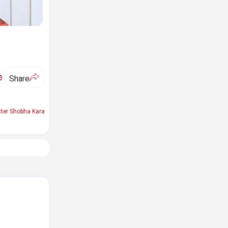
ಅ
Share
ter Shobha Kara