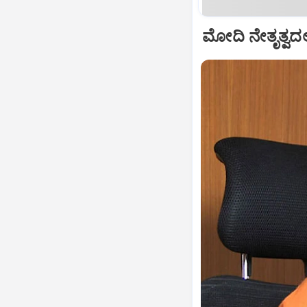
ಮೋದಿ ನೇತೃತ್ವದಲ್