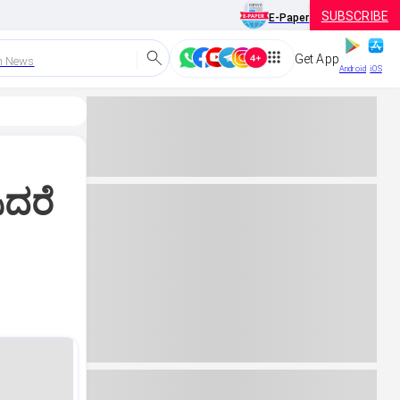
SUBSCRIBE
E-Paper
Get App
h News
Android
iOS
ಿದರೆ