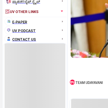
ಫ್ಯಾಶನ್/ಲೈಫ್‌ ಸ್ಟೈಲ್
UV OTHER LINKS
E-PAPER
UV PODCAST
CONTACT US
TEAM UDAYAVANI