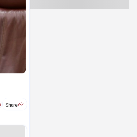
ಅ
Share