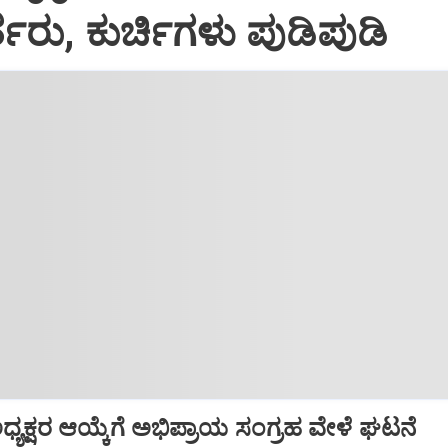
ತರು, ಕುರ್ಚಿಗಳು ಪುಡಿಪುಡಿ
್ ಅಧ್ಯಕ್ಷರ ಆಯ್ಕೆಗೆ ಅಭಿಪ್ರಾಯ ಸಂಗ್ರಹ ವೇಳೆ ಘಟನೆ