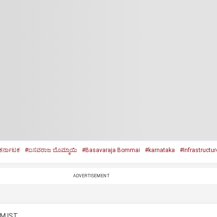
ಕರ್ನಾಟಕ
#ಬಸವರಾಜ ಬೊಮ್ಮಾಯಿ
#Basavaraja Bommai
#karnataka
#Infrastructur
ADVERTISEMENT
AM IST