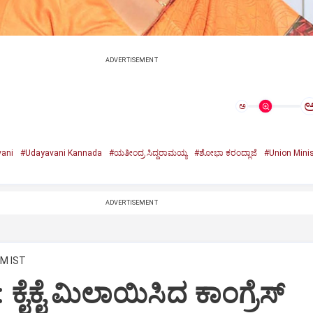
ADVERTISEMENT
ಅ
ani
#Udayavani Kannada
#ಯತೀಂದ್ರ ಸಿದ್ದರಾಮಯ್ಯ
#ಶೋಭಾ ಕರಂದ್ಲಾಜೆ
#Union Minis
ADVERTISEMENT
PM IST
: ಕೈಕೈ ಮಿಲಾಯಿಸಿದ ಕಾಂಗ್ರೆಸ್