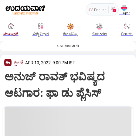
UV
English
E-Paper
ಮುಖಪುಟ
ಸುದ್ದಿ ವಿಭಾಗ
ದಿನ ಭವಿಷ್ಯ
ಹೊಂಗಿರಣ
Search
ADVERTISEMENT
ಕ್ರೀಡೆ
APR 10, 2022, 9:00 PM IST
ಅನುಜ್‌ ರಾವತ್‌ ಭವಿಷ್ಯದ
ಆಟಗಾರ: ಫಾ ಡು ಪ್ಲೆಸಿಸ್‌