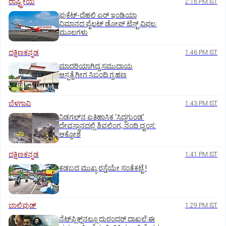
ರಾಷ್ಟ್ರೀಯ
2:16 PM IST
ಫುಕೆಟ್‌-ದೆಹಲಿ ಏರ್‌ ಇಂಡಿಯಾ
ವಿಮಾನದ ಪೈಲಟ್‌ ಡೋಪ್‌ ಟೆಸ್ಟ್‌ ವಿಫಲ:
ಮೂಲಗಳು
ದಕ್ಷಿಣಕನ್ನಡ
1:46 PM IST
ಮಾದರಿಯಾಗಿದ್ದ ಸಮುದಾಯ
ಆಸ್ಪತ್ರೆಗೀಗ ಸಿಬಂದಿ ಗ್ರಹಣ
ಬೆಳಗಾವಿ
1:43 PM IST
ನಿಡಗಲ್‌ನ ಐತಿಹಾಸಿಕ ‘ಸಿದ್ಧಗುಂಡ’
ದೇವಸ್ಥಾನದಲ್ಲಿ ಶಿವಲಿಂಗ, ನಂದಿ ಧ್ವಂಸ:
ಆಕ್ರೋಶ
ದಕ್ಷಿಣಕನ್ನಡ
1:41 PM IST
ಕಡಬದ ಮುಖ್ಯ ರಸ್ತೆಯೇ ಸಂತೆಕಟ್ಟೆ !
ಬಾಲಿವುಡ್‌
1:29 PM IST
ನೆಟ್‌ಫ್ಲಿಕ್ಸ್‌ನಲ್ಲೂ ಧುರಂಧರ್‌ ದಾಖಲೆ:ಈ