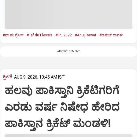
#ಫಾ ಡು ಪ್ಲೆಸಿಸ್‌
#Faf du Plessis
#IPL 2022
#Anuj Rawat
#ಅನುಜ್‌ ರಾವತ್‌
ADVERTISEMENT
ಕ್ರೀಡೆ
AUG 9, 2026, 10:45 AM IST
ಹಲವು ಪಾಕಿಸ್ತಾನಿ ಕ್ರಿಕೆಟಿಗರಿಗೆ
ಎರಡು ವರ್ಷ ನಿಷೇಧ ಹೇರಿದ
ಪಾಕಿಸ್ತಾನ ಕ್ರಿಕೆಟ್‌ ಮಂಡಳಿ!