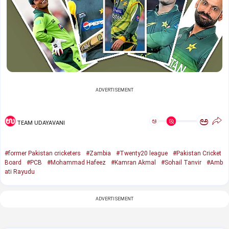
ADVERTISEMENT
ಅ
ಅ
TEAM UDAYAVANI
#former Pakistan cricketers
#Zambia
#Twenty20 league
#Pakistan Cricket
Board
#PCB
#Mohammad Hafeez
#Kamran Akmal
#Sohail Tanvir
#Amb
ati Rayudu
ADVERTISEMENT