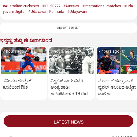
#Australian cricketers
#IPL 2027?
#Aussies
#international matches
#Uda
yavani Digital
#Udayavani Kannada
#Udayavani
ADVERTISEMENT
ಇನ್ನಷ್ಟು ಸುದ್ದಿ ಈ ವಿಭಾಗದಿಂದ
7 hours ago
7 hours ago
7 hours ago
ಜೆಮಿಮಾ ಹಂಡ್ರೆಡ್‌
ವಿಶ್ವಕಪ್‌ ಕಾಯುವಿಕೆಗೆ
ಮೊದಲ ಬಿಡಬ್ಲ್ಯುಎಫ್‌
ಕೂಟದಿಂದ ಔಟ್‌
ಅಂತ್ಯ ಹಾಡಿ:
ಫೈನಲ್‌ ತಲುಪಿದ ಅಶ್ಮಿತಾ
ಹಾಕಿಪಟುಗಳಿಗೆ 1975ರ
ಚಾಲಿಹಾ
ಹೀರೋಗಳ ಕರೆ
LATEST NEWS