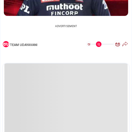
ADVERTISEMENT
ಅ
ಅ
TEAM UDAYAVANI