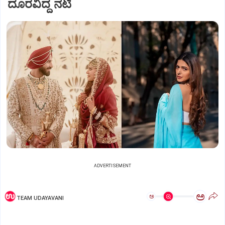
ದೂರವಿದ್ದ ನಟಿ
ADVERTISEMENT
ಅ
ಅ
TEAM UDAYAVANI