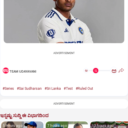
ADVERTISEMENT
ಅ
ಅ
TEAM UDAYAVANI
#Series
#Sai Sudharsan
#Sri Lanka
#Test
#Ruled Out
ADVERTISEMENT
ಇನ್ನಷ್ಟು ಸುದ್ದಿ ಈ ವಿಭಾಗದಿಂದ
5 hours ago
7 hours ago
13 hours ago