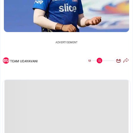
ADVERTISEMENT
ಅ
ಅ
TEAM UDAYAVANI