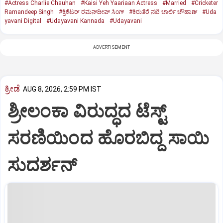
#Actress Charlie Chauhan
#Kaisi Yeh Yaariaan Actress
#Married
#Cricketer
Ramandeep Singh
#ಕ್ರಿಕೆಟರ್‌ ರಮನ್‌ದೀಪ್‌ ಸಿಂಗ್
#ಕಿರುತೆರೆ ನಟಿ ಚಾರ್ಲಿ ಚೌಹಾಣ್
#Uda
yavani Digital
#Udayavani Kannada
#Udayavani
ADVERTISEMENT
ಕ್ರೀಡೆ
AUG 8, 2026, 2:59 PM IST
ಶ್ರೀಲಂಕಾ ವಿರುದ್ಧದ ಟೆಸ್ಟ್
ಸರಣಿಯಿಂದ ಹೊರಬಿದ್ದ ಸಾಯಿ
ಸುದರ್ಶನ್