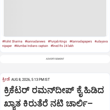
#Rohit Sharma
#kannadanews
#Punjab Kings
#Kannadapapers
#udayava
nipaper
#Mumbai Indians captain
#fined Rs 24 lakh
ADVERTISEMENT
ಕ್ರೀಡೆ
AUG 8, 2026, 5:13 PM IST
ಕ್ರಿಕೆಟರ್‌ ರಮನ್‌ದೀಪ್‌ ಕೈ ಹಿಡಿದ
ಖ್ಯಾತ ಕಿರುತೆರೆ ನಟಿ ಚಾರ್ಲಿ–