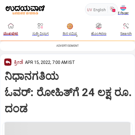
UV
English
E-Paper
ಮುಖಪುಟ
ಸುದ್ದಿ ವಿಭಾಗ
ದಿನ ಭವಿಷ್ಯ
ಹೊಂಗಿರಣ
Search
ADVERTISEMENT
ಕ್ರೀಡೆ
APR 15, 2022, 7:00 AM IST
ನಿಧಾನಗತಿಯ
ಓವರ್‌: ರೋಹಿತ್‌ಗೆ 24 ಲಕ್ಷ ರೂ.
ದಂಡ