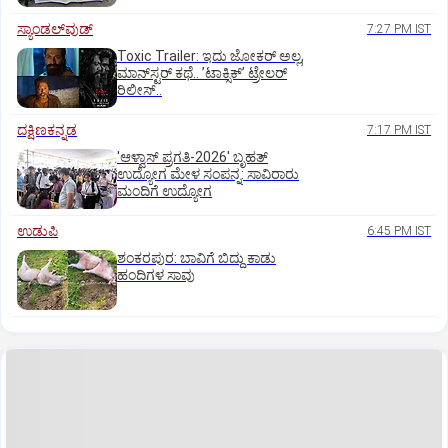
ಸ್ಯಾಂಡಲ್‌ವುಡ್‌
7:27 PM IST
Toxic Trailer: ಇದು ಜೋಕರ್‌ ಅಲ್ಲ,
ಮಾನ್‌ಸ್ಟರ್‌ ಕಥೆ.. ʼಟಾಕ್ಸಿಕ್‌ʼ ಟ್ರೇಲರ್‌
ರಿಲೀಸ್..
ದಕ್ಷಿಣಕನ್ನಡ
7:17 PM IST
'ಆಳ್ವಾಸ್‌ ಪ್ರಗತಿ-2026' ಬೃಹತ್
ಉದ್ಯೋಗ ಮೇಳ ಸಂಪನ್ನ: ಸಾವಿರಾರು
ಮಂದಿಗೆ ಉದ್ಯೋಗ
ಉಡುಪಿ
6:45 PM IST
ಶಂಕರಪುರ: ಬಾವಿಗೆ ಬಿದ್ದು ಕಾಡು
ಹಂದಿಗಳ ಸಾವು