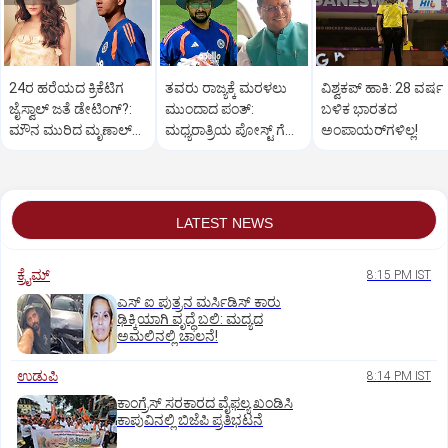
24ರ ಹರೆಯದ ಕ್ರಿಕೆಟಿಗ
ತವರು ರಾಜ್ಯಕ್ಕೆ ಮರಳಲು
ವಿಶ್ವಕಪ್‌ ಹಾಕಿ: 28 ವರ್ಷ
ಜೈಸ್ವಾಲ್‌ ಜತೆ ಡೇಟಿಂಗ್?:‌
ಮುಂದಾದ ಪಂತ್:‌
ಬಳಿಕ ಭಾರತದ
ಮೌನ ಮುರಿದ ಮೃಣಾಲ್‌
ಮಧ್ಯರಾತ್ರಿಯ ಪೋಸ್ಟ್‌ ಗೆ
ಅಂಪಾಯರ್‌ಗಳಿಲ್ಲ!
ಠಾಕೂರ್
ಸಿಎಂ ಧಾಮಿ ಪ್ರತಿಕ್ರಿಯೆ
LATEST NEWS
ಕ್ರೈಮ್
8:15 PM IST
ಎಸ್ ಐ ಪುತ್ರನ ಮರ್ಸಿಡಿಸ್‌ ಕಾರು
ಢಿಕ್ಕಿಯಾಗಿ ವೃದ್ಧೆ ಬಲಿ: ಮದ್ಯದ
ಅಮಲಿನಲ್ಲಿ ಚಾಲನೆ!
ಉಡುಪಿ
8:14 PM IST
ಕಾಂಗ್ರೆಸ್ ಸರಕಾರದ ವೈಫಲ್ಯ ಖಂಡಿಸಿ
ಕಾಪುವಿನಲ್ಲಿ ಬಿಜೆಪಿ ಪ್ರತಿಭಟನೆ