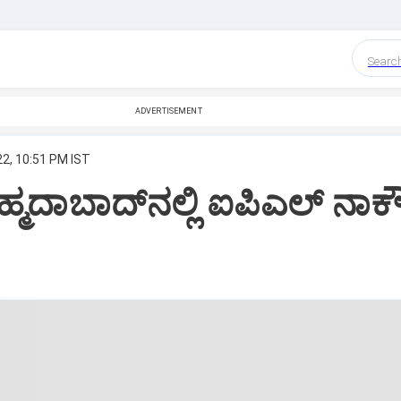
Searc
ADVERTISEMENT
22, 10:51 PM IST
್ಮದಾಬಾದ್‌ನಲ್ಲಿ ಐಪಿಎಲ್‌ ನಾಕೌ