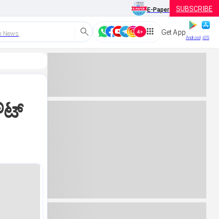
SUBSCRIBE
E-Paper
Get App
h News
Android
iOS
ಟ್‌