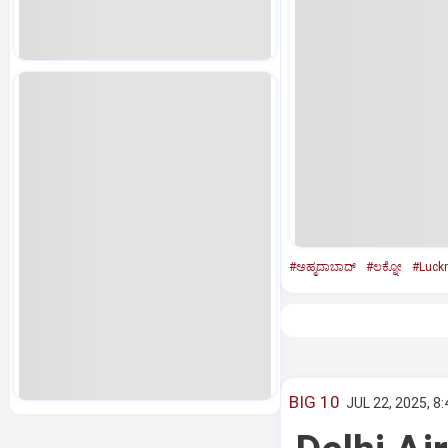
#ಅಹ್ಮದಾಬಾದ್‌
#ಲಕ್ನೋ
#Luck
BIG 10
JUL 22, 2025, 8