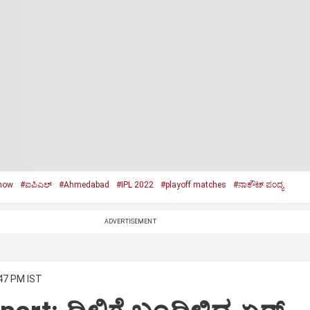
now
#ಐಪಿಎಲ್‌
#Ahmedabad
#IPL 2022
#playoff matches
#ನಾಕೌಟ್‌ ಪಂದ್ಯ
ADVERTISEMENT
:47 PM IST