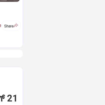
ಅ
Share
್‌ 21