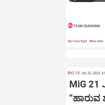
TEAM UDAYAVANI
#Air India flight
#New Delhi
BIG 10
JUL 22, 2025, 4
MiG 21 
“ಹಾರುವ ಶ