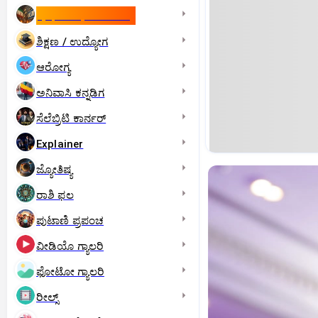
ಇಸ್ರೇಲ್- ಇರಾನ್‌ ಯುದ್ಧ
ಶಿಕ್ಷಣ / ಉದ್ಯೋಗ
ಆರೋಗ್ಯ
ಅನಿವಾಸಿ ಕನ್ನಡಿಗ
ಸೆಲೆಬ್ರಿಟಿ ಕಾರ್ನರ್‌
Explainer
ಜ್ಯೋತಿಷ್ಯ
ರಾಶಿ ಫಲ
ಪುಟಾಣಿ ಪ್ರಪಂಚ
ವೀಡಿಯೊ ಗ್ಯಾಲರಿ
ಫೋಟೋ ಗ್ಯಾಲರಿ
ರೀಲ್ಸ್