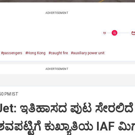
ADVERTISEMENT
ಅ
#passengers
#Hong Kong
#caught fire
#auxiliary power unit
ADVERTISEMENT
:50 PM IST
Jet: ಇತಿಹಾಸದ ಪುಟ ಸೇರಲಿದೆ
ವಪಟ್ಟಿಗೆ ಕುಖ್ಯಾತಿಯ IAF ಮಿಗ