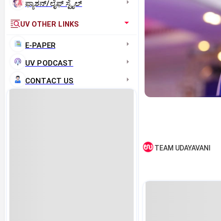
ಫ್ಯಾಶನ್/ಲೈಫ್‌ ಸ್ಟೈಲ್
UV OTHER LINKS
E-PAPER
UV PODCAST
CONTACT US
TEAM UDAYAVANI