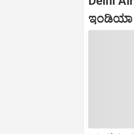
Delhi Air
ಇಂಡಿಯಾ ವ