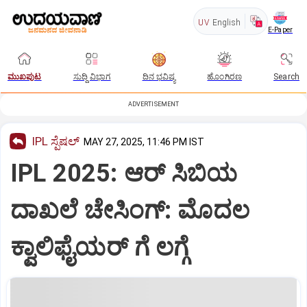
UV
English
E-Paper
ಮುಖಪುಟ
ಸುದ್ದಿ ವಿಭಾಗ
ದಿನ ಭವಿಷ್ಯ
ಹೊಂಗಿರಣ
Search
ADVERTISEMENT
IPL ಸ್ಪೆಷಲ್‌
MAY 27, 2025, 11:46 PM IST
IPL 2025: ಆರ್‌ ಸಿಬಿಯ
ದಾಖಲೆ ಚೇಸಿಂಗ್:‌ ಮೊದಲ
ಕ್ವಾಲಿಫೈಯರ್‌ ಗೆ ಲಗ್ಗೆ