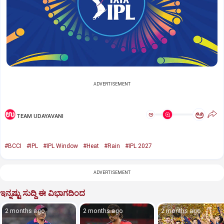
ADVERTISEMENT
ಅ
ಅ
TEAM UDAYAVANI
#BCCI
#IPL
#IPL Window
#Heat
#Rain
#IPL 2027
ADVERTISEMENT
ಇನ್ನಷ್ಟು ಸುದ್ದಿ ಈ ವಿಭಾಗದಿಂದ
2 months ago
2 months ago
2 months ago