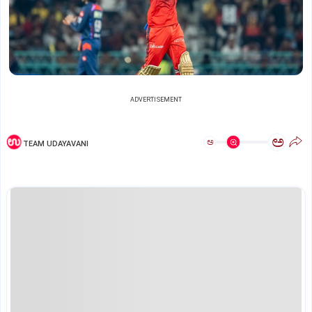
ADVERTISEMENT
ಅ
ಅ
TEAM UDAYAVANI