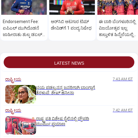
Endorsement Fee:
ಆರ್‌ಸಿಬಿ ಆಟಗಾರ ಟಿಮ್‌
ಈ ಬಾರಿ ಬೆಂಗಳೂರಿನಲ್ಲಿ
ಐಪಿಎಲ್‌ ಮುಗಿದೊಡನೆ
ಡೇವಿಡ್‌ಗೆ 1 ಪಂದ್ಯ ನಿಷೇಧ
ವಿಜಯೋತ್ಸವ ಇಲ್ಲ:
ಜಾಹೀರಾತು ಶುಲ್ಕ ಡಬಲ್‌
ಕಾಲ್ತುಳಿತ ಹಿನ್ನೆಲೆಯಲ್ಲಿ
ಮಾಡಿದ ವೈಭವ್‌
ಆರ್‌ಸಿಬಿ ನಿರ್ಧಾರ
ಸೂರ್ಯವಂಶಿ
LATEST NEWS
ರಾಷ್ಟ್ರೀಯ
7:43 AM IST
ಭಯ ಪಡಲ್ಲ,ನನ್ನ ಜನರಿಗಾಗಿ ಬಾಂಗ್ಲಾಗೆ
ತೆರಳುವೆ: ಶೇಖ್‌ ಹಸೀನಾ
ರಾಷ್ಟ್ರೀಯ
7:42 AM IST
ರಾಷ್ಟ್ರಪತಿ ವಿಶೇಷ ರೈಲಿನಲ್ಲಿ ದ್ರೌಪದಿ
ಮುರ್ಮು ಪ್ರಯಾಣ