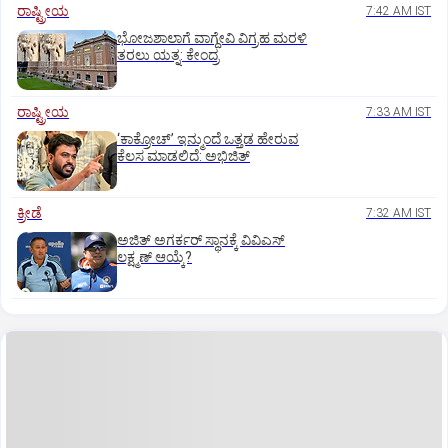
ರಾಷ್ಟ್ರೀಯ
7:42 AM IST
ಭೋಜಶಾಲಾಗೆ ವಾಗ್ದೇವಿ ವಿಗ್ರಹ ಮರಳಿ
ತರಲು ಯತ್ನ: ಕೇಂದ್ರ
ರಾಷ್ಟ್ರೀಯ
7:33 AM IST
‘ಕಾಕ್ರೋಚ್’ ಇನ್ಮುಂದೆ ಒತ್ತಡ ಹೇರುವ
ಕೆಲಸ ಮಾಡಲಿದೆ: ಅಭಿಜಿತ್
ಕ್ರೀಡೆ
7:32 AM IST
ಅಜಿತ್‌ ಅಗರ್ಕರ್‌ ಸ್ಥಾನಕ್ಕೆ ವಿವಿಎಸ್‌
ಲಕ್ಷ್ಮಣ್‌ ಆಯ್ಕೆ?