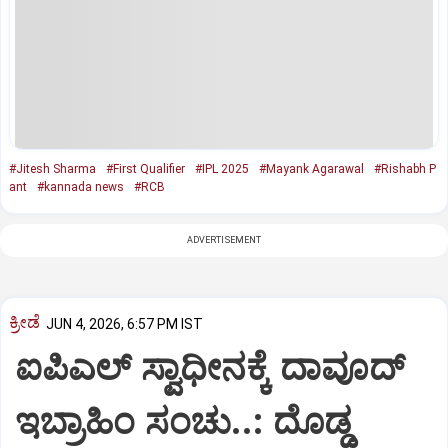
#Jitesh Sharma
#First Qualifier
#IPL 2025
#Mayank Agarawal
#Rishabh P
ant
#kannada news
#RCB
ADVERTISEMENT
ಕ್ರೀಡೆ
JUN 4, 2026, 6:57 PM IST
ಐಪಿಎಲ್ ಸ್ವಾಧೀನಕ್ಕೆ ದಾವೂದ್
ಇಬ್ರಾಹಿಂ ಸಂಚು..: ದೊಡ್ಡ