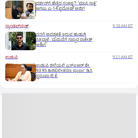
ದರ್ಶನ್‌ಗೆ ಹೆಚ್ಚಿದ ಸಂಕಷ್ಟ?: 'ಮಾಫಿ ಸಾಕ್ಷಿ'
ಆಗಲು ಎ-14 ಪ್ರದೋಷ್ ಅರ್ಜಿ!
ಸ್ಯಾಂಡಲ್‌ವುಡ್‌
9:33 AM IST
ನನಗೆ ಅವಶ್ಯಕತೆ ಇರುವ ಹುಡುಗಿ
ಸಿಕ್ಕಿದ್ದಾಳೆ.. ಮದುವೆಗೆ ಸಜ್ಜಾದ ರಾಕೇಶ್
ಅಡಿಗ
ಉಡುಪಿ
9:21 AM IST
ಉಡುಪಿ ಜಿಲ್ಲೆಯಲ್ಲಿ ಎಸ್‌ಐಆರ್‌ ಶೇ.
93.95 ಡಿಜಿಟಲೀಕರಣ ಪೂರ್ಣ: ಡಿಸಿ
ಸ್ವರೂಪಾ ಟಿ.ಕೆ.