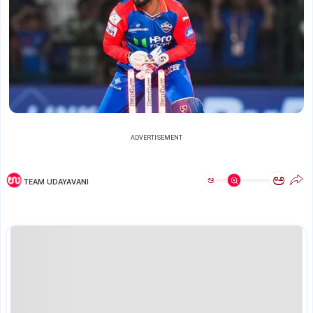
ADVERTISEMENT
ಅ
ಅ
TEAM UDAYAVANI