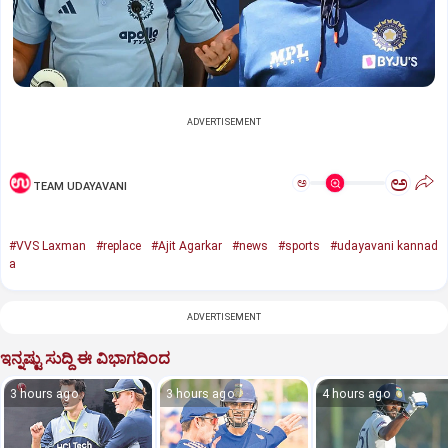
ADVERTISEMENT
ಅ
ಅ
TEAM UDAYAVANI
#VVS Laxman
#replace
#Ajit Agarkar
#news
#sports
#udayavani kannad
a
ADVERTISEMENT
ಇನ್ನಷ್ಟು ಸುದ್ದಿ ಈ ವಿಭಾಗದಿಂದ
3 hours ago
3 hours ago
4 hours ago