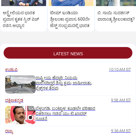
ಆಸ್ಟ್ರೇಲಿಯದ ಭಾರತ
ಟೀಮ್‌ ಇಂಡಿಯಾ
ಬಿ. ಸಾಯಿ ಸುದರ್ಶನ್‌
ಪ್ರವಾಸ ಕೃತಕ ಸ್ಪಿನ್‌ ಪಿಚ್‌
ಶ್ರೀಲಂಕಾ ಪ್ರವಾಸ; 600ನೇ
ವಾರಾಂತ್ಯ ಶ್ರೀಲಂಕಾದತ್ತ?
ರಚಿಸಿ ಅಭ್ಯಾಸ
ಟೆಸ್ಟ್‌ ಸಂಭ್ರಮದಲ್ಲಿ ಭಾರತ
LATEST NEWS
ಉಡುಪಿ
10:10 AM IST
ರಾಷ್ಟ್ರೀಯ ಹೆದ್ದಾರಿ: ನಿಯಮ
ಪಾಲಿಸದಿದ್ದರೆ ಶಿಸ್ತು ಕ್ರಮ; ಜಾಹೀರಾತು,
ಫ್ಲೆಕ್ಸ್‌ಗಳ ತೆರವು
ದಕ್ಷಿಣಕನ್ನಡ
9:58 AM IST
ಬೆಳ್ತಂಗಡಿ, ಬಂಟ್ವಾಳ: ಕೂಡಲೇ ಪರಿಹಾರ
ವಿತರಿಸಲು ಸಚಿವ ಯು.ಟಿ.ಖಾದರ್‌
ಸೂಚನೆ
ರಾಜ್ಯ
9:36 AM IST