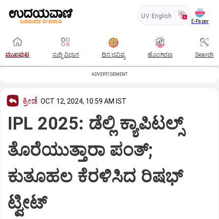
UV
English
E-Paper
ಮುಖಪುಟ
ಸುದ್ದಿ ವಿಭಾಗ
ದಿನ ಭವಿಷ್ಯ
ಹೊಂಗಿರಣ
Search
ADVERTISEMENT
ಕ್ರೀಡೆ
OCT 12, 2024, 10:59 AM IST
IPL 2025: ಡೆಲ್ಲಿ ಕ್ಯಾಪಿಟಲ್ಸ್‌
ತೊರೆಯುತ್ತಾರಾ ಪಂತ್;‌
ಕುತೂಹಲ ಕೆರಳಿಸಿದ ರಿಷಭ್
ಟ್ವೀಟ್‌