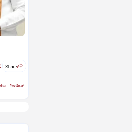
ಅ
Share
khar
#ಜಗದೀಪ್‌