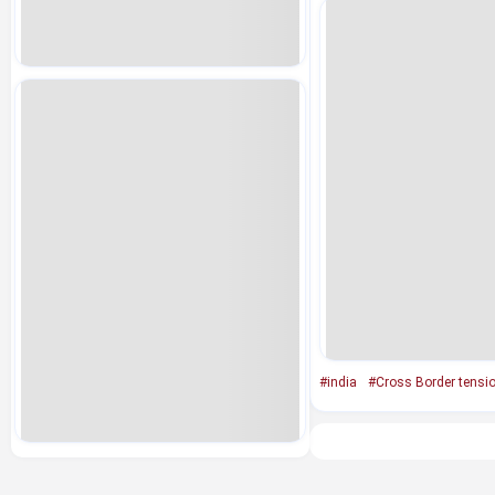
#india
#Cross Border tensi