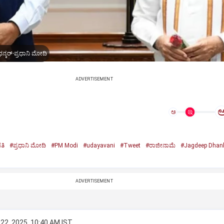
ನ್ಕರ್-ಪ್ರಧಾನಿ ಮೋದಿ
ADVERTISEMENT
ಅ
ತಿ
#ಪ್ರಧಾನಿ ಮೋದಿ
#PM Modi
#udayavani
#Tweet
#ರಾಜೀನಾಮೆ
#Jagdeep Dhan
n
ADVERTISEMENT
22, 2025, 10:40 AM IST