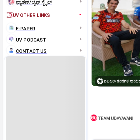
ಫ್ಯಾಶನ್/ಲೈಫ್‌ ಸ್ಟೈಲ್
UV OTHER LINKS
E-PAPER
UV PODCAST
CONTACT US
ಐಪಿಎಲ್‌ ತಂಡಗಳ ನಾಯ
TEAM UDAYAVANI