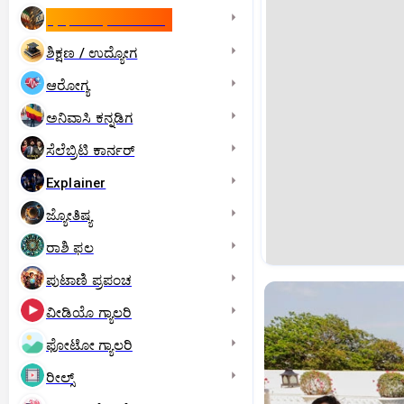
ಇಸ್ರೇಲ್- ಇರಾನ್‌ ಯುದ್ಧ
ಶಿಕ್ಷಣ / ಉದ್ಯೋಗ
ಆರೋಗ್ಯ
ಅನಿವಾಸಿ ಕನ್ನಡಿಗ
ಸೆಲೆಬ್ರಿಟಿ ಕಾರ್ನರ್‌
Explainer
ಜ್ಯೋತಿಷ್ಯ
ರಾಶಿ ಫಲ
ಪುಟಾಣಿ ಪ್ರಪಂಚ
ವೀಡಿಯೊ ಗ್ಯಾಲರಿ
ಫೋಟೋ ಗ್ಯಾಲರಿ
ರೀಲ್ಸ್