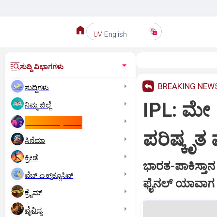
English
UV
ಸುದ್ದಿ ವಿಭಾಗಗಳು
BREAKING NEW
ಸುದ್ದಿಗಳು
IPL: ಮೇ 
ನಿಮ್ಮ ಜಿಲ್ಲೆ
ಕಾಮನ್‌ ವೆಲ್ತ್‌ ಗೇಮ್ಸ್‌
ಪರಿಷ್ಕೃತ 
ಸಿನೆಮಾ
ಕ್ರೀಡೆ
ಭಾರತ-ಪಾಕಿಸ್ತಾನ 
ವೆಬ್ ಎಕ್ಸ್‌ಕ್ಲೂಸಿವ್
ಫೈನಲ್‌ ಯಾವಾಗ 
ಕ್ರೈಮ್
ವೈವಿಧ್ಯ