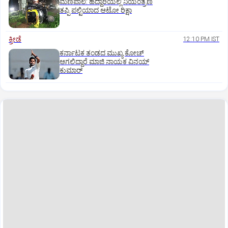
ಮಣಿಪಾಲ: ಹೆದ್ದಾರಿಯಲ್ಲಿ ನಿಯಂತ್ರಣ
ತಪ್ಪಿ ಪಲ್ಟಿಯಾದ ಆಟೋ ರಿಕ್ಷಾ
ಕ್ರೀಡೆ
12:10 PM IST
ಕರ್ನಾಟಕ ತಂಡದ ಮುಖ್ಯ ಕೋಚ್‌
ಆಗಲಿದ್ದಾರೆ ಮಾಜಿ ನಾಯಕ ವಿನಯ್‌
ಕುಮಾರ್