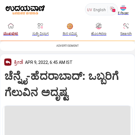
UV
English
E-Paper
ಮುಖಪುಟ
ಸುದ್ದಿ ವಿಭಾಗ
ದಿನ ಭವಿಷ್ಯ
ಹೊಂಗಿರಣ
Search
ADVERTISEMENT
ಕ್ರೀಡೆ
APR 9, 2022, 6:45 AM IST
ಚೆನ್ನೈ-ಹೆದರಾಬಾದ್‌: ಒಬ್ಬರಿಗೆ
ಗೆಲುವಿನ ಅದೃಷ್ಟ