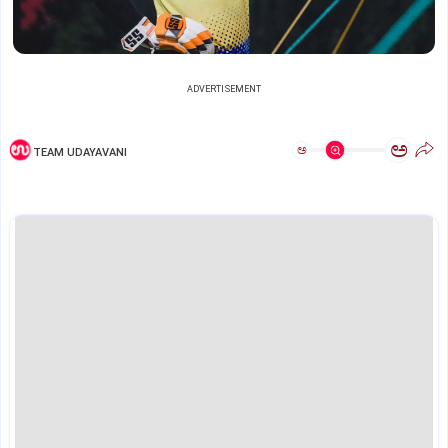
ADVERTISEMENT
ಅ
ಅ
TEAM UDAYAVANI