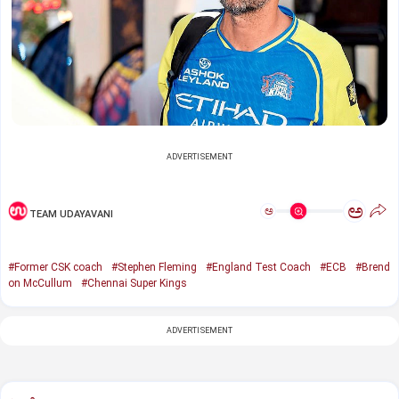
ADVERTISEMENT
ಅ
ಅ
TEAM UDAYAVANI
#Former CSK coach
#Stephen Fleming
#England Test Coach
#ECB
#Brend
on McCullum
#Chennai Super Kings
ADVERTISEMENT