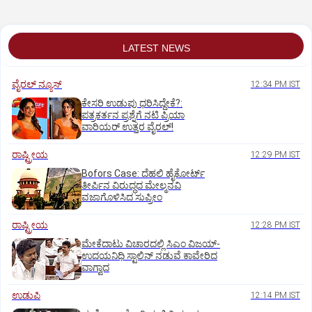
LATEST NEWS
ವೈರಲ್ ನ್ಯೂಸ್
12:34 PM IST
ಕೇಸರಿ ಉಡುಪು ಧರಿಸಿದ್ದೇಕೆ?:
ಪತ್ರಕರ್ತನ ಪ್ರಶ್ನೆಗೆ ನಟಿ ಪ್ರಿಯಾ
ವಾರಿಯರ್ ಉತ್ತರ ವೈರಲ್!
ರಾಷ್ಟ್ರೀಯ
12:29 PM IST
Bofors Case: ದೆಹಲಿ ಹೈಕೋರ್ಟ್‌
ತೀರ್ಪಿನ ವಿರುದ್ಧದ ಮೇಲ್ಮನವಿ
ವಜಾಗೊಳಿಸಿದ ಸುಪ್ರೀಂ
ರಾಷ್ಟ್ರೀಯ
12:28 PM IST
ಮೇಕೆದಾಟು ವಿಚಾರದಲ್ಲಿ ಸಿಎಂ ವಿಜಯ್-
ಉದಯನಿಧಿ ಸ್ಟಾಲಿನ್ ನಡುವೆ ಕಾವೇರಿದ
ವಾಗ್ವಾದ
ಉಡುಪಿ
12:14 PM IST