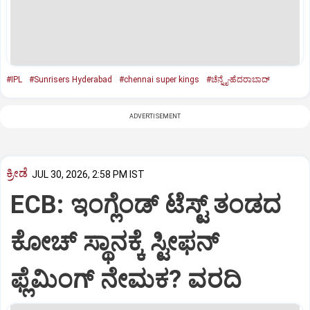
#IPL
#Sunrisers Hyderabad
#chennai super kings
#ಚೆನ್ನೈ-ಹೆದರಾಬಾದ್‌
ADVERTISEMENT
ಕ್ರೀಡೆ
JUL 30, 2026, 2:58 PM IST
ECB: ಇಂಗ್ಲೆಂಡ್ ಟೆಸ್ಟ್ ತಂಡದ
ಕೋಚ್ ಸ್ಥಾನಕ್ಕೆ ಸ್ಟೀಫನ್
ಫ್ಲೆಮಿಂಗ್ ನೇಮಕ? ವರದಿ