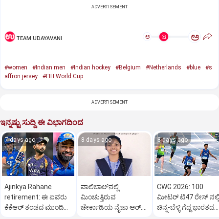
ADVERTISEMENT
ಅ
ಅ
TEAM UDAYAVANI
#women
#Indian men
#Indian hockey
#Belgium
#Netherlands
#blue
#s
affron jersey
#FIH World Cup
ADVERTISEMENT
ಇನ್ನಷ್ಟು ಸುದ್ದಿ ಈ ವಿಭಾಗದಿಂದ
7 days ago
8 days ago
8 days ago
Ajinkya Rahane
ವಾಲಿಬಾಲ್‌ನಲ್ಲಿ
CWG 2026: 100
retirement: ಈ ಐವರು
ಮಿಂಚುತ್ತಿರುವ
ಮೀಟರ್‌ ಟಿ47 ರೇಸ್‌ ನಲ್ಲ
ಕೆಕೆಆರ್ ತಂಡದ ಮುಂದಿನ
ಚೇರ್ಕಾಡಿಯ ನೈಜಾ ಆರ್‌.
ಚಿನ್ನ-ಬೆಳ್ಳಿ ಗೆದ್ದ ಭಾರತದ
ನಾಯಕರಾಗಬಹುದು
ಹೆಗ್ಡೆ
ಗವಿತ್-‌ ಬಾಸಿಲ್