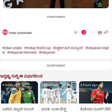
ADVERTISEMENT
ಅ
ಅ
TEAM UDAYAVANI
#ndian umpire
#Hockey World Cup
#ವಿಶ್ವಕಪ್‌ ಹಾಕಿ ಪಂದ್ಯಾವಳಿ
#Udayavani Digit
al
#Udayavani Kannada
#Udayavani
ADVERTISEMENT
ಇನ್ನಷ್ಟು ಸುದ್ದಿ ಈ ವಿಭಾಗದಿಂದ
6 hours ago
7 hours ago
8 hours ago
ಏಕದಿನ: ಮ್ಯಾಚ್‌ ನಂಬರ್‌
ಭಾರತ ಲಂಕಾ ಟೆಸ್ಟ್:
ಕೊರಿಯಾ ಸೂಪರ್‌-300 :