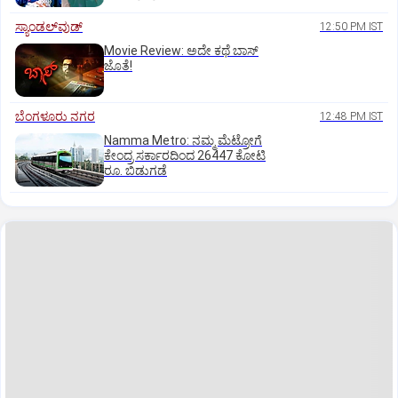
ಸ್ಯಾಂಡಲ್‌ವುಡ್‌
12:50 PM IST
Movie Review: ಅದೇ ಕಥೆ ಬಾಸ್‌
ಜೊತೆ!
ಬೆಂಗಳೂರು ನಗರ
12:48 PM IST
Namma Metro: ನಮ್ಮ ಮೆಟ್ರೋಗೆ
ಕೇಂದ್ರ ಸರ್ಕಾರದಿಂದ 26447 ಕೋಟಿ
ರೂ. ಬಿಡುಗಡೆ