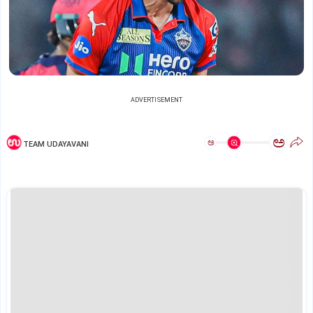
ADVERTISEMENT
ಅ
ಅ
TEAM UDAYAVANI