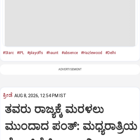
#Starc
#IPL
#playoffs
#haunt
#absence
#Hazlewood
#Delhi
ADVERTISEMENT
ಕ್ರೀಡೆ
AUG 8, 2026, 12:54 PM IST
ತವರು ರಾಜ್ಯಕ್ಕೆ ಮರಳಲು
ಮುಂದಾದ ಪಂತ್:‌ ಮಧ್ಯರಾತ್ರಿಯ