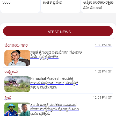
5000
ಉಚಿತ ಪ್ರವೇಶ
ಅಶ್ಮಿತಾ ಚಾಲಿಹಾ-ರಕ್ಷಿತಾ
ಸೆಮಿ ಸೆಣಸಾಟ
LATEST NEWS
ಬೆಂಗಳೂರು ನಗರ
1:05 PM IST
ಸ್ವಚ್ಛತೆ ಕೈಗೊಳ್ಳದ ಇಲಾಖೆಗಳಿಗೆ ನೋಟಿಸ್‌
ನೀಡಿ: ಕೃಷ್ಣ ಬೈರೇಗೌಡ
ರಾಷ್ಟ್ರೀಯ
1:02 PM IST
Himachal Pradesh: ಕಂದಕಕ್ಕೆ
ಉರುಳಿ ಬಿದ್ದ ಬಸ್-‌ ಚಾಲಕ, ಕಂಡಕ್ಟರ್‌
ಸೇರಿ 8 ಮಂದಿ ಸಾವು
ಕ್ರೀಡೆ
12:54 PM IST
ತವರು ರಾಜ್ಯಕ್ಕೆ ಮರಳಲು ಮುಂದಾದ
ಪಂತ್:‌ ಮಧ್ಯರಾತ್ರಿಯ ಪೋಸ್ಟ್‌ ಗೆ ಸಿಎಂ
ಧಾಮಿ ಪ್ರತಿಕ್ರಿಯೆ