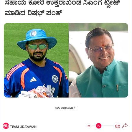
ಸಹಾಯ ಕೋರಿ ಉತ್ತರಾಖಂಡ ಸಿಎಂಗೆ ಟ್ವೀಟ್‌
ಮಾಡಿದ ರಿಷಭ್‌ ಪಂತ್
ADVERTISEMENT
ಅ
ಅ
TEAM UDAYAVANI