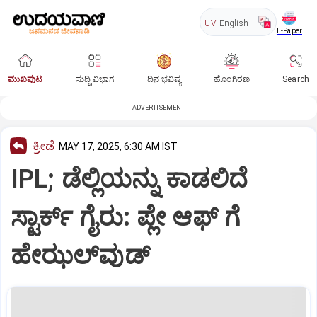
UV
English
E-Paper
ಮುಖಪುಟ
ಸುದ್ದಿ ವಿಭಾಗ
ದಿನ ಭವಿಷ್ಯ
ಹೊಂಗಿರಣ
Search
ADVERTISEMENT
ಕ್ರೀಡೆ
MAY 17, 2025, 6:30 AM IST
IPL; ಡೆಲ್ಲಿಯನ್ನು ಕಾಡಲಿದೆ
ಸ್ಟಾರ್ಕ್‌ ಗೈರು: ಪ್ಲೇ ಆಫ್ ಗೆ
ಹೇಝಲ್‌ವುಡ್‌