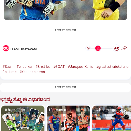
ADVERTISEMENT
ಅ
ಅ
TEAM UDAYAVANI
#Sachin Tendulkar
#Brett lee
#GOAT
#Jacques Kallis
#greatest cricketer o
f all time
#Kannada news
ADVERTISEMENT
ಇನ್ನಷ್ಟು ಸುದ್ದಿ ಈ ವಿಭಾಗದಿಂದ
10 hours ago
13 hours ago
14 hours ago