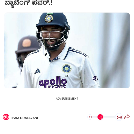
ಬ್ಯಾಟಿಂಗ್‌ ಪವರ್.!‌
ADVERTISEMENT
ಅ
ಅ
TEAM UDAYAVANI