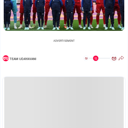
ADVERTISEMENT
ಅ
ಅ
TEAM UDAYAVANI