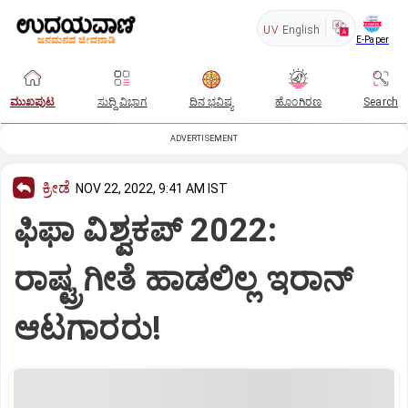
UV
English
E-Paper
ಮುಖಪುಟ
ಸುದ್ದಿ ವಿಭಾಗ
ದಿನ ಭವಿಷ್ಯ
ಹೊಂಗಿರಣ
Search
ADVERTISEMENT
ಕ್ರೀಡೆ
NOV 22, 2022, 9:41 AM IST
ಫಿಫಾ ವಿಶ್ವಕಪ್ 2022:
ರಾಷ್ಟ್ರಗೀತೆ ಹಾಡಲಿಲ್ಲ ಇರಾನ್‌
ಆಟಗಾರರು!