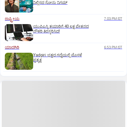
ನಿಲ್ಲಿಸದ ಸೋನು ನಿಗಮ್
ರಾಷ್ಟ್ರೀಯ
7:03 PM IST
ಯುಪಿಎಸ್ಸಿ ತಯಾರಿಗೆ 40 ಲಕ್ಷ ವೇತನದ
ನೌಕರಿ ತಿರಸ್ಕರಿಸಿದ!
ಯಾದಗಿರಿ
6:53 PM IST
Yadgiri: ಭತ್ತದ ಗದ್ದೆಯಲ್ಲಿ ಮೊಸಳೆ
ಪ್ರತ್ಯಕ್ಷ