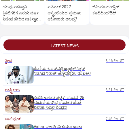
ಹಲವು ಪಾಕಿಸ್ತಾನಿ
ಐಪಿಎಲ್‌ 2027:
ಜೆಮಿಮಾ ಹಂಡ್ರೆಡ್‌
ಕ್ರಿಕೆಟಿಗರಿಗೆ ಎರಡು ವರ್ಷ
ಆಸ್ಟ್ರೇಲಿಯದ ಪ್ರಮುಖ
ಕೂಟದಿಂದ ಔಟ್‌
ನಿಷೇಧ ಹೇರಿದ ಪಾಕಿಸ್ತಾನ
ಆಟಗಾರರು ಅಲಭ್ಯ?
ಕ್ರಿಕೆಟ್‌ ಮಂಡಳಿ!
LATEST NEWS
ಕ್ರೀಡೆ
8:46 PM IST
ಕೊನೆಯ ಓವರ್‌ನಲ್ಲಿ ಹ್ಯಾಟ್ರಿಕ್ ಸಿಕ್ಸರ್‌
ಸಿಡಿಸಿದ ಸಿರಾಜ್:‌ ಟೆಸ್ಟ್‌ನಲ್ಲಿ 20 ಝಲಕ್.!‌
ರಾಷ್ಟ್ರೀಯ
8:21 PM IST
ಬಿಜೆಪಿ ಶಾಸಕನ ಪುತ್ರಿಗೆ ವಂಚನೆ: 25
ಮದುವೆಯಾಗಿದ್ದ ವಂಚಕನ ಜೊತೆ
ವಿವಾಹ, ಇಬ್ಬರ ಬಂಧನ
ಬಾಲಿವುಡ್‌
7:48 PM IST
‌Video: ಸರ್ಜರಿ ವೇಳೆಯೂ ಹಾಡು