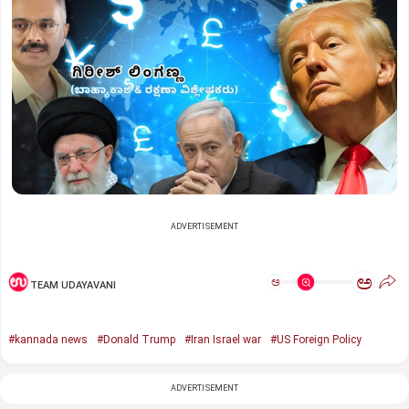
ADVERTISEMENT
ಅ
ಅ
TEAM UDAYAVANI
#kannada news
#Donald Trump
#Iran Israel war
#US Foreign Policy
ADVERTISEMENT