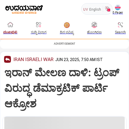
UV
English
E-Paper
ಮುಖಪುಟ
ಸುದ್ದಿ ವಿಭಾಗ
ದಿನ ಭವಿಷ್ಯ
ಹೊಂಗಿರಣ
Search
ADVERTISEMENT
IRAN ISRAELI WAR
JUN 23, 2025, 7:50 AM IST
ಇರಾನ್‌ ಮೇಲಣ ದಾಳಿ: ಟ್ರಂಪ್‌
ವಿರುದ್ಧ ಡೆಮಾಕ್ರಟಿಕ್‌ ಪಾರ್ಟಿ
ಆಕ್ರೋಶ