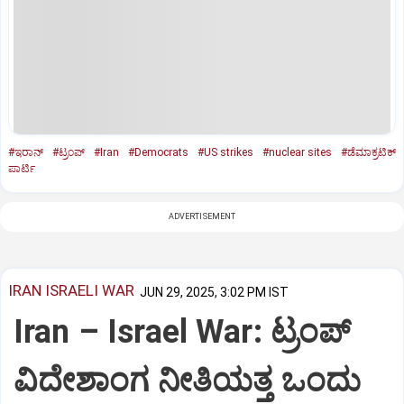
#ಇರಾನ್‌
#ಟ್ರಂಪ್‌
#Iran
#Democrats
#US strikes
#nuclear sites
#ಡೆಮಾಕ್ರಟಿಕ್‌
ಪಾರ್ಟಿ
ADVERTISEMENT
IRAN ISRAELI WAR
JUN 29, 2025, 3:02 PM IST
Iran – Israel War: ಟ್ರಂಪ್
ವಿದೇಶಾಂಗ ನೀತಿಯತ್ತ ಒಂದು