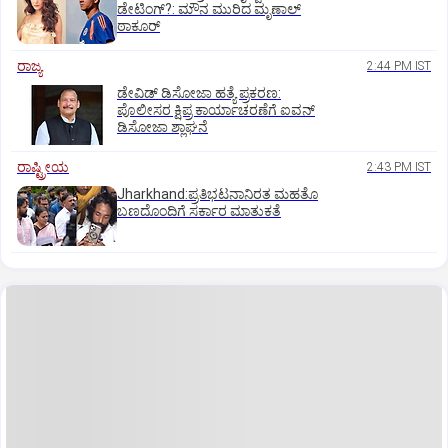
ಡೇಟಿಂಗ್?:‌ ಮೌನ ಮುರಿದ ಮೃಣಾಲ್‌
ಠಾಕೂರ್
ರಾಜ್ಯ
2:44 PM IST
ಡೇವಿಡ್ ಡಿಸೋಜಾ ಹತ್ಯೆ ಪ್ರಕರಣ:
ಪೊಲೀಸರ ಕ್ಷಿಪ್ರ ಕಾರ್ಯಾಚರಣೆಗೆ ಐವನ್
ಡಿಸೋಜಾ ಶ್ಲಾಘನೆ
ರಾಷ್ಟ್ರೀಯ
2:43 PM IST
Jharkhand:ಪ್ರತಿಭಟನಾನಿರತ ಮಹತೊ
ಬಣದೊಂದಿಗೆ ಸರ್ಕಾರ ಮಾತುಕತೆ