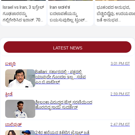
Israel vs Iran; 3 ಇಸ್ರೇಲ್
Iran ಆಡಳಿತ
ಭೂಕಂಪದ ಅನುಭವ,
ಗೂಢಚಾರರನ್ನು
ಬದಲಾವಣೆಯನ್ನು
ಬೆಚ್ಚಿಬಿದ್ದೆವು; ಉದಯವಾ
ಗಲ್ಲಿಗೇರಿಸಿದ ಇರಾನ್: 700
ಬಯಸುವುದಿಲ್ಲ: ಟ್ರಂಪ್
ಜತೆ ಅನುಭವ
ಮಂದಿ ಬಂಧನ
ವಿಫಲ ನೀತಿ!
ಹಂಚಿಕೊಂಡ ಕತಾರ್‌
ಕನ್ನಡಿಗರು
LATEST NEWS
ಬಳ್ಳಾರಿ
3:01 PM IST
Ballari: ಸರ್ಕಾರದಲ್ಲಿ - ಪಕ್ಷದಲ್ಲಿ
ಯಾವುದೇ ಗೊಂದಲ ಇಲ್ಲ..: ಸಚಿವ
ಎಂ.ಬಿ.ಪಾಟೀಲ್
ಕ್ರೀಡೆ
2:59 PM IST
ಶ್ರೀಲಂಕಾ ವಿರುದ್ಧದ ಟೆಸ್ಟ್ ಸರಣಿಯಿಂದ
ಹೊರಬಿದ್ದ ಸಾಯಿ ಸುದರ್ಶನ್
ಬಾಲಿವುಡ್‌
2:47 PM IST
24ರ ಹರೆಯದ ಕ್ರಿಕೆಟಿಗ ಜೈಸ್ವಾಲ್‌ ಜತೆ