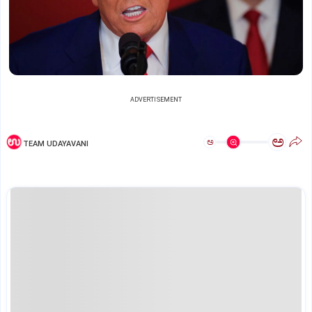
ADVERTISEMENT
ಅ
ಅ
TEAM UDAYAVANI