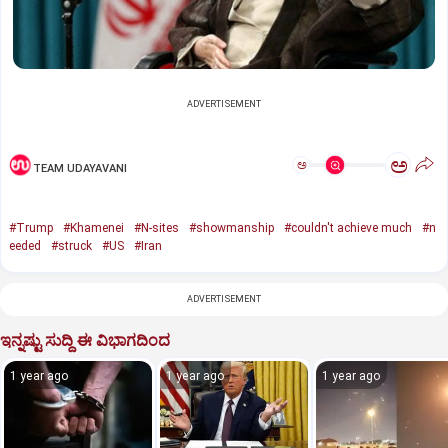
ADVERTISEMENT
ಅ
ಅ
TEAM UDAYAVANI
#Trump
#Khamenei
#N-sites
#showmanship
#couldn't achieve much
#n
eeded
#struck
#US
#Iran
ADVERTISEMENT
ಇನ್ನಷ್ಟು ಸುದ್ದಿ ಈ ವಿಭಾಗದಿಂದ
1 year ago
1 year ago
1 year ago