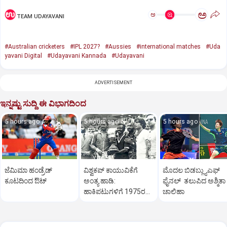
ಅ
ಅ
TEAM UDAYAVANI
#Australian cricketers
#IPL 2027?
#Aussies
#international matches
#Uda
yavani Digital
#Udayavani Kannada
#Udayavani
ADVERTISEMENT
ಇನ್ನಷ್ಟು ಸುದ್ದಿ ಈ ವಿಭಾಗದಿಂದ
5 hours ago
5 hours ago
5 hours ago
ಜೆಮಿಮಾ ಹಂಡ್ರೆಡ್‌
ವಿಶ್ವಕಪ್‌ ಕಾಯುವಿಕೆಗೆ
ಮೊದಲ ಬಿಡಬ್ಲ್ಯುಎಫ್‌
ಕೂಟದಿಂದ ಔಟ್‌
ಅಂತ್ಯ ಹಾಡಿ:
ಫೈನಲ್‌ ತಲುಪಿದ ಅಶ್ಮಿತಾ
ಹಾಕಿಪಟುಗಳಿಗೆ 1975ರ
ಚಾಲಿಹಾ
ಹೀರೋಗಳ ಕರೆ