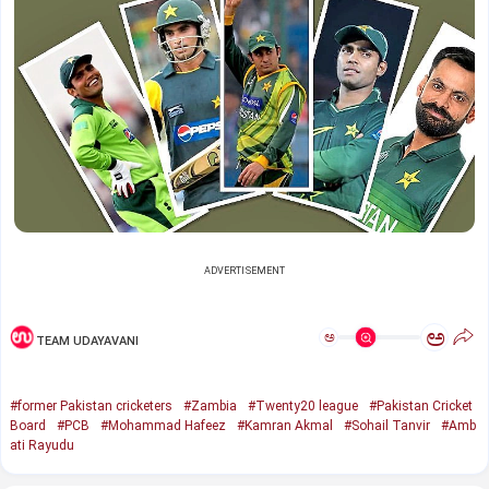
ADVERTISEMENT
ಅ
ಅ
TEAM UDAYAVANI
#former Pakistan cricketers
#Zambia
#Twenty20 league
#Pakistan Cricket
Board
#PCB
#Mohammad Hafeez
#Kamran Akmal
#Sohail Tanvir
#Amb
ati Rayudu