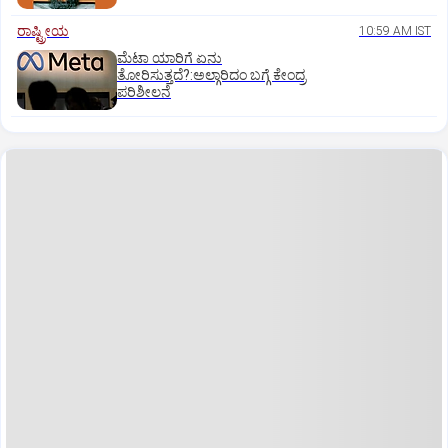
ರಾಷ್ಟ್ರೀಯ
10:59 AM IST
ಮೆಟಾ ಯಾರಿಗೆ ಏನು
ತೋರಿಸುತ್ತದೆ?:ಅಲ್ಗಾರಿದಂ ಬಗ್ಗೆ ಕೇಂದ್ರ
ಪರಿಶೀಲನೆ