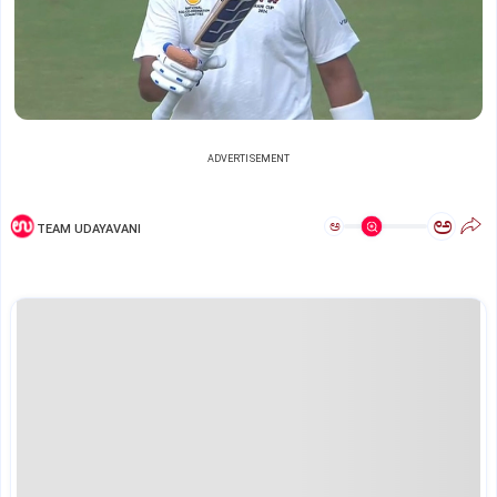
ADVERTISEMENT
ಅ
ಅ
TEAM UDAYAVANI