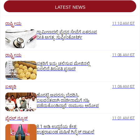
LATEST NEWS
ರಾಷ್ಟ್ರೀಯ
11:10 AM IST
ಗ್ರಾಮೀಣದಲ್ಲಿ ವೈದ್ಯರ ಸೇವೆಗೆ ಏಕರೂಪ
ನೀತಿ ಅಗತ್ಯ: ಸುಪ್ರೀಂಕೋರ್ಟ್‌
ರಾಷ್ಟ್ರೀಯ
11:08 AM IST
ಭಕ್ತರಿಗೆ ಇನ್ನು ಚಲಿಸುವ ಮೇಜಿನಲ್ಲಿ
ಬರಲಿದೆ ತಿರುಪತಿ ಪ್ರಸಾದ!
ಬಳ್ಳಾರಿ
11:06 AM IST
ಹೊರಟ್ಟಿ ಅವರನ್ನು ಬೆದರಿಸಿ,
ಬಲವಂತವಾಗಿ ರಾಜೀನಾಮೆಗೆ ಸಹಿ
ಪಡೆದುಕೊಂಡಿದ್ದಾರೆ: ರಾಮುಲು ಆರೋಪ
ವೈರಲ್ ನ್ಯೂಸ್
11:01 AM IST
8.1 ಅಡಿ ಉದ್ದನೆಯ ಕೇಶ:
ಉತ್ತರಾಖಂಡ ಮಹಿಳೆ ಗಿನ್ನೆಸ್‌ ದಾಖಲೆ