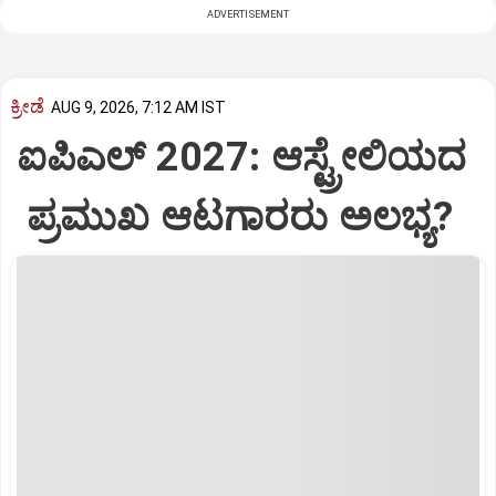
ADVERTISEMENT
ಕ್ರೀಡೆ
AUG 9, 2026, 7:12 AM IST
ಐಪಿಎಲ್‌ 2027: ಆಸ್ಟ್ರೇಲಿಯದ
ಪ್ರಮುಖ ಆಟಗಾರರು ಅಲಭ್ಯ?