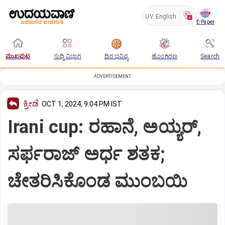
UV
English
E-Paper
ಮುಖಪುಟ
ಸುದ್ದಿ ವಿಭಾಗ
ದಿನ ಭವಿಷ್ಯ
ಹೊಂಗಿರಣ
Search
ADVERTISEMENT
ಕ್ರೀಡೆ
OCT 1, 2024, 9:04 PM IST
Irani cup: ರಹಾನೆ, ಅಯ್ಯರ್‌,
ಸರ್ಫರಾಜ್‌ ಅರ್ಧ ಶತಕ;
ಚೇತರಿಸಿಕೊಂಡ ಮುಂಬಯಿ