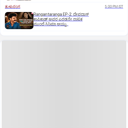
ತುಳುರಂಗ
5:00 PM IST
Rangantaranga EP-2: ದೇವದಾಸ್
ಕಾಪಿಕಾಡ್‌ ಅವರ ಎರಡನೇ ನಾಟಕ
ಮುಂದೆ ಸಿನಿಮಾ ಆಯ್ತು..