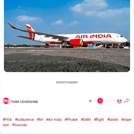
ADVERTISEMENT
ಅ
ಅ
TEAM UDAYAVANI
#Pilot
#turbulence
#hit
#Air India
#Phuket
#Delhi
#flight
#failed
#dope
test
#Sources