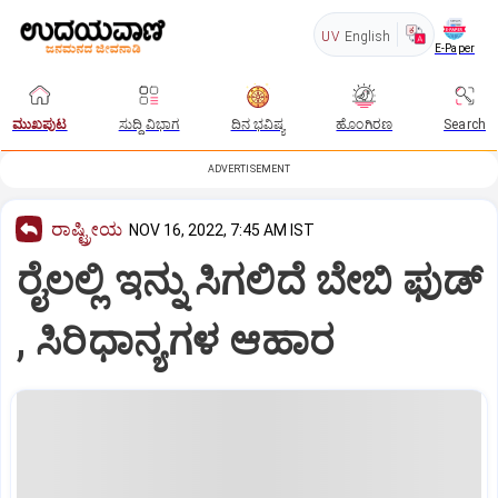
UV
English
E-Paper
ಮುಖಪುಟ
ಸುದ್ದಿ ವಿಭಾಗ
ದಿನ ಭವಿಷ್ಯ
ಹೊಂಗಿರಣ
Search
ADVERTISEMENT
ರಾಷ್ಟ್ರೀಯ
NOV 16, 2022, 7:45 AM IST
ರೈಲಲ್ಲಿ ಇನ್ನು ಸಿಗಲಿದೆ ಬೇಬಿ ಫುಡ್
, ಸಿರಿಧಾನ್ಯಗಳ ಆಹಾರ