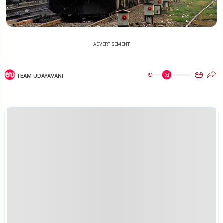
ADVERTISEMENT
ಅ
ಅ
TEAM UDAYAVANI