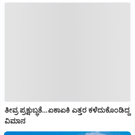
ತೀವ್ರ ಪ್ರಕ್ಷುಬ್ಧತೆ...ಏಕಾಏಕಿ ಎತ್ತರ ಕಳೆದುಕೊಂಡಿದ್ದ
ವಿಮಾನ