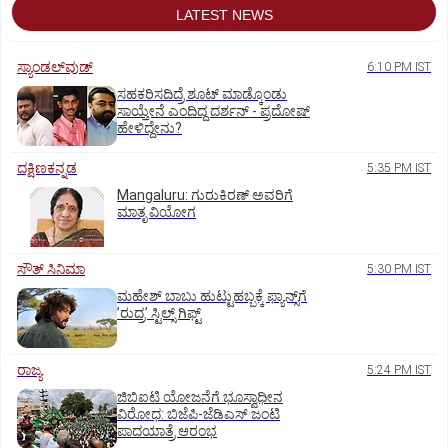
LATEST NEWS
ಸ್ಯಾಂಡಲ್‌ವುಡ್‌
6:10 PM IST
ಸಹಕರಿಸದಿದ್ರೆ ಶೂಟ್‌ ಮಾಡ್ಕೊಂಡು
ಸಾಯ್ತೇನೆ ಎಂದಿದ್ದ ದರ್ಶನ್‌ - ಪ್ರದೋಷ್‌
ಹೇಳಿದ್ದೇನು?
ದಕ್ಷಿಣಕನ್ನಡ
5:35 PM IST
Mangaluru: ಗುರುಕಿರಣ್ ಅವರಿಗೆ
ಮಾತೃ ವಿಯೋಗ
ಸೌತ್‌ ಸಿನಿಮಾ
5:30 PM IST
ಮಹೇಶ್‌ ಬಾಬು ಹುಟ್ಟುಹಬ್ಬಕ್ಕೆ ಫ್ಯಾನ್ಸ್‌ಗೆ
ʼರುದ್ರʼ ಸ್ಟಿಲ್ಸ್‌ ಗಿಫ್ಟ್
ರಾಜ್ಯ
5:24 PM IST
ಜಿಬಿಐಟಿ ಯೋಜನೆಗೆ ಭೂಸ್ವಾಧೀನ
ವಿರೋಧ: ಬಿಜೆಪಿ-ಜೆಡಿಎಸ್‌ ಜಂಟಿ
ಪಾದಯಾತ್ರೆ ಆರಂಭ