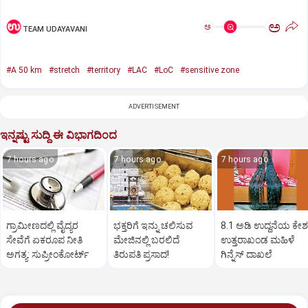
ಅ
ಅ
TEAM UDAYAVANI
#A 50 km
#stretch
#territory
#LAC
#LoC
#sensitive zone
ADVERTISEMENT
ಇನ್ನಷ್ಟು ಸುದ್ದಿ ಈ ವಿಭಾಗದಿಂದ
7 hours ago
7 hours ago
7 hours ago
ಗ್ರಾಮೀಣದಲ್ಲಿ ವೈದ್ಯರ
ಭಕ್ತರಿಗೆ ಇನ್ನು ಚಲಿಸುವ
8.1 ಅಡಿ ಉದ್ದನೆಯ ಕೇಶ
ಸೇವೆಗೆ ಏಕರೂಪ ನೀತಿ
ಮೇಜಿನಲ್ಲಿ ಬರಲಿದೆ
ಉತ್ತರಾಖಂಡ ಮಹಿಳೆ
ಅಗತ್ಯ: ಸುಪ್ರೀಂಕೋರ್ಟ್‌
ತಿರುಪತಿ ಪ್ರಸಾದ!
ಗಿನ್ನೆಸ್‌ ದಾಖಲೆ