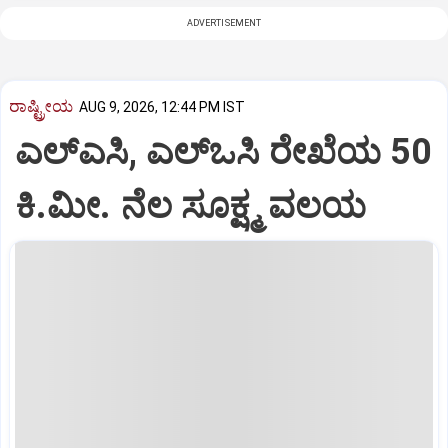
ADVERTISEMENT
ರಾಷ್ಟ್ರೀಯ
AUG 9, 2026, 12:44 PM IST
ಎಲ್‌ಎಸಿ, ಎಲ್‌ಒಸಿ ರೇಖೆಯ 50
ಕಿ.ಮೀ. ನೆಲ ಸೂಕ್ಷ್ಮ ವಲಯ