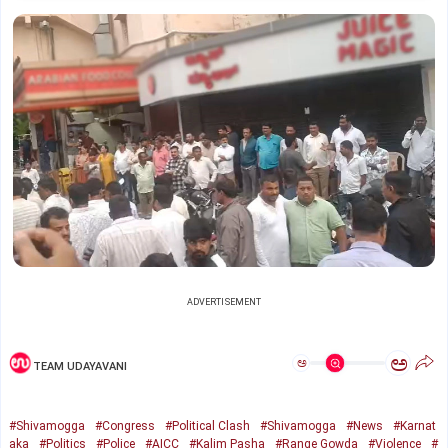
ADVERTISEMENT
ಅ
ಅ
TEAM UDAYAVANI
#Shivamogga
#Congress
#Political Clash
#Shivamogga
#News
#Karnat
aka
#Politics
#Police
#AICC
#Kalim Pasha
#Range Gowda
#Violence
#