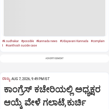
#k sudhakar
#possible
#kannada news
#Udayavani Kannada
#complain
t
#santhosh sucide case
ADVERTISEMENT
ರಾಜ್ಯ
AUG 7, 2026, 9:49 PM IST
ಕಾಂಗ್ರೆಸ್ ಕಚೇರಿಯಲ್ಲಿ ಅಧ್ಯಕ್ಷರ
ಆಯ್ಕೆ ವೇಳೆ ಗಲಾಟೆ,ಕುರ್ಚಿ