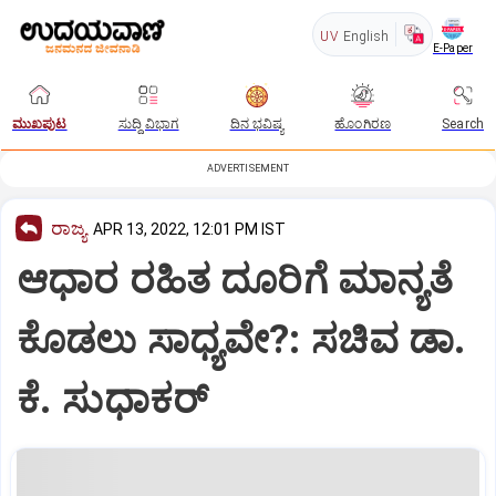
UV
English
E-Paper
ಮುಖಪುಟ
ಸುದ್ದಿ ವಿಭಾಗ
ದಿನ ಭವಿಷ್ಯ
ಹೊಂಗಿರಣ
Search
ADVERTISEMENT
ರಾಜ್ಯ
APR 13, 2022, 12:01 PM IST
ಆಧಾರ ರಹಿತ ದೂರಿಗೆ ಮಾನ್ಯತೆ
ಕೊಡಲು ಸಾಧ್ಯವೇ?: ಸಚಿವ ಡಾ.
ಕೆ. ಸುಧಾಕರ್‌