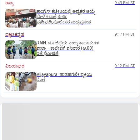
ರಾಜ್ಯ
9:49 PM IST
ಕಾಂಗ್ರೆಸ್ ಕಚೇರಿಯಲ್ಲಿ ಅಧ್ಯಕ್ಷರ ಆಯ್ಕೆ
ವೇಳೆ ಗಲಾಟೆ,ಕುರ್ಚಿ
ಪುಡಿಪುಡಿ,ಪೊಲೀಸರ ಮಧ್ಯಪ್ರವೇಶ
ದಕ್ಷಿಣಕನ್ನಡ
9:17 PM IST
RAIN: ದ.ಕ ಜಿಲ್ಲೆಯ ನಾಲ್ಕು ತಾಲೂಕುಗಳ
ಶಾಲಾ – ಕಾಲೇಜಿಗೆ ಶನಿವಾರ (ಆ.08)
ರಜೆ ಘೋಷಣೆ
ವಿಜಯಪುರ
9:12 PM IST
Vijayapura: ಹಾಡಹಗಲೇ ವ್ಯಕ್ತಿಯ
ಕೊಲೆ