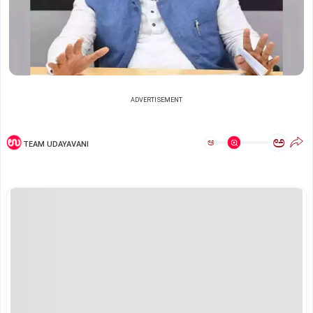
ADVERTISEMENT
ಅ
ಅ
TEAM UDAYAVANI