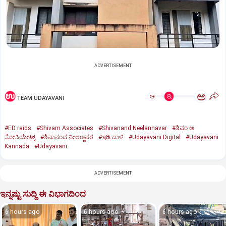
ADVERTISEMENT
ಅ
ಅ
TEAM UDAYAVANI
#ED raids
#Shivam Associates
#Shivanand Neelannavar
#ಶಿವಂ ಅ
ಸೋಸಿಯೇಟ್ಸ್
#ಶಿವಾನಂದ ನೀಲಣ್ಣವರ
#ಇಡಿ ದಾಳಿ
#Udayavani Digital
#Udayavani
Kannada
#Udayavani
ADVERTISEMENT
ಇನ್ನಷ್ಟು ಸುದ್ದಿ ಈ ವಿಭಾಗದಿಂದ
6 hours ago
6 hours ago
6 hours ago