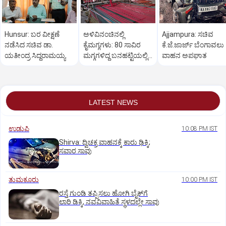
Hunsur: ಬರ ವೀಕ್ಷಣೆ
ಅಳಿವಿನಂಚಿನಲ್ಲಿ
Ajjampura: ಸಚಿವ
ನಡೆಸಿದ ಸಚಿವ ಡಾ.
ಕೈಮಗ್ಗಗಳು: 80 ಸಾವಿರ
ಕೆ.ಜೆ.ಜಾರ್ಜ್ ಬೆಂಗಾವಲು
ಯತೀಂದ್ರ ಸಿದ್ದರಾಮಯ್ಯ
ಮಗ್ಗಗಳಿದ್ದ ಬನಹಟ್ಟಿಯಲ್ಲಿ
ವಾಹನ ಅಪಘಾತ
ಉಳಿದಿರುವುದು ಕೇವಲ 18!
LATEST NEWS
ಉಡುಪಿ
10:08 PM IST
Shirva: ದ್ವಿಚಕ್ರ ವಾಹನಕ್ಕೆ ಕಾರು ಢಿಕ್ಕಿ;
ಸವಾರ ಸಾವು
ತುಮಕೂರು
10:00 PM IST
ರಸ್ತೆ ಗುಂಡಿ ತಪ್ಪಿಸಲು ಹೋಗಿ ಬೈಕ್‌ಗೆ
ಲಾರಿ ಡಿಕ್ಕಿ, ನವವಿವಾಹಿತೆ ಸ್ಥಳದಲ್ಲೇ ಸಾವು