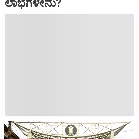
ಲಾಭಗಳೇನು?