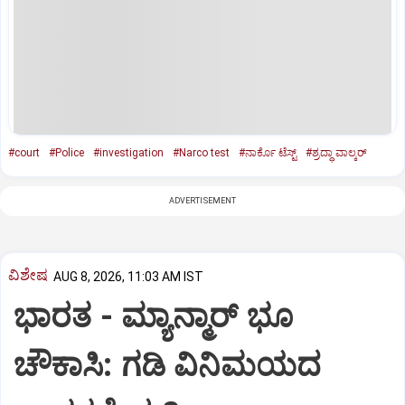
#court
#Police
#investigation
#Narco test
#ನಾರ್ಕೊ ಟೆಸ್ಟ್‌
#ಶ್ರದ್ಧಾ ವಾಲ್ಕರ್‌
ADVERTISEMENT
ವಿಶೇಷ
AUG 8, 2026, 11:03 AM IST
ಭಾರತ -‌ ಮ್ಯಾನ್ಮಾರ್ ಭೂ
ಚೌಕಾಸಿ: ಗಡಿ ವಿನಿಮಯದ