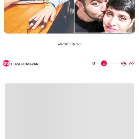
ADVERTISEMENT
ಅ
ಅ
TEAM UDAYAVANI