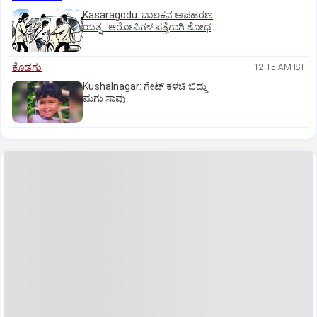
Kasaragodu: ಬಾಲಕನ ಅಪಹರಣ
ಯತ್ನ : ಆರೋಪಿಗಳ ಪತ್ತೆಗಾಗಿ ಶೋಧ
ಕೊಡಗು
12:15 AM IST
Kushalnagar: ಗೇಟ್ ಕಳಚಿ ಬಿದ್ದು
ಮಗು ಸಾವು