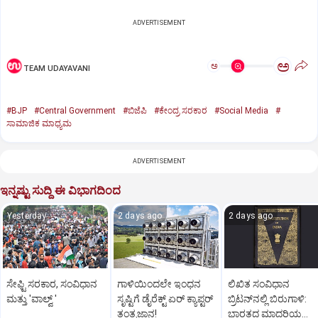
ADVERTISEMENT
ಅ
ಅ
TEAM UDAYAVANI
#BJP
#Central Government
#ಬಿಜೆಪಿ
#ಕೇಂದ್ರ ಸರಕಾರ
#Social Media
#
ಸಾಮಾಜಿಕ ಮಾಧ್ಯಮ
ADVERTISEMENT
ಇನ್ನಷ್ಟು ಸುದ್ದಿ ಈ ವಿಭಾಗದಿಂದ
Yesterday
2 days ago
2 days ago
ಸೇಫ್ಟಿ ಸರಕಾರ, ಸಂವಿಧಾನ
ಗಾಳಿಯಿಂದಲೇ ಇಂಧನ
ಲಿಖಿತ ಸಂವಿಧಾನ
ಮತ್ತು 'ವಾಲ್ವ್ '
ಸೃಷ್ಟಿಗೆ ಡೈರೆಕ್ಟ್ ಏರ್‌ ಕ್ಯಾಪ್ಟರ್
ಬ್ರಿಟನ್‌ನಲ್ಲಿ ಬಿರುಗಾಳಿ:
ತಂತ್ರಜ್ಞಾನ!
ಭಾರತದ ಮಾದರಿಯ