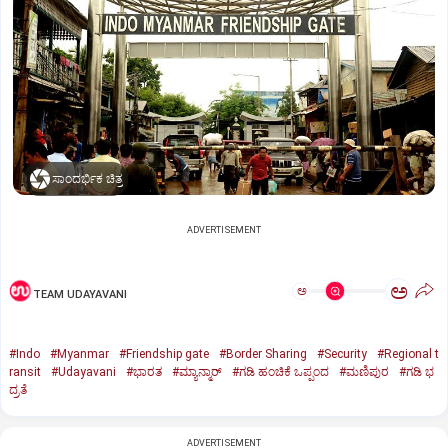
ಸಾಂದರ್ಭಿಕ ಚಿತ್ರ
ADVERTISEMENT
ಅ
ಅ
TEAM UDAYAVANI
#Indo
#Myanmar
#Friendship gate
#Border Sharing
#Security
#Regional t
ransit
#Udayavani
#ಭಾರತ
#ಮ್ಯಾನ್ಮಾರ್‌
#ಗಡಿ ಹಂಚಿಕೆ ಒಪ್ಪಂದ
#ಮಣಿಪುರ
#ಗಡಿ ಭ
ದ್ರತೆ
ADVERTISEMENT