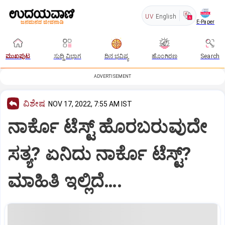
UV
English
E-Paper
ಮುಖಪುಟ
ಸುದ್ದಿ ವಿಭಾಗ
ದಿನ ಭವಿಷ್ಯ
ಹೊಂಗಿರಣ
Search
ADVERTISEMENT
ವಿಶೇಷ
NOV 17, 2022, 7:55 AM IST
ನಾರ್ಕೊ ಟೆಸ್ಟ್‌ ಹೊರಬರುವುದೇ
ಸತ್ಯ? ಏನಿದು ನಾರ್ಕೊ ಟೆಸ್ಟ್‌?
ಮಾಹಿತಿ ಇಲ್ಲಿದೆ….