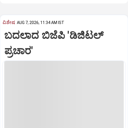
ವಿಶೇಷ
AUG 7, 2026, 11:34 AM IST
ಬದಲಾದ ಬಿಜೆಪಿ 'ಡಿಜಿಟಲ್‌
ಪ್ರಚಾರ'