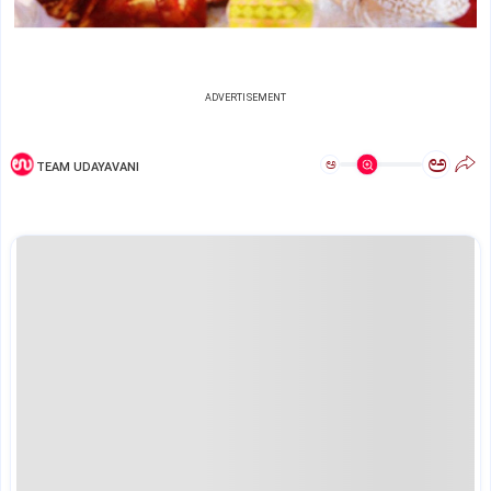
ADVERTISEMENT
ಅ
ಅ
TEAM UDAYAVANI