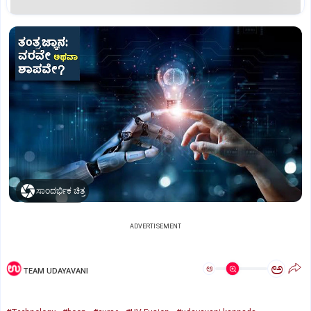
ಸಾಂದರ್ಭಿಕ ಚಿತ್ರ
ADVERTISEMENT
ಅ
ಅ
TEAM UDAYAVANI