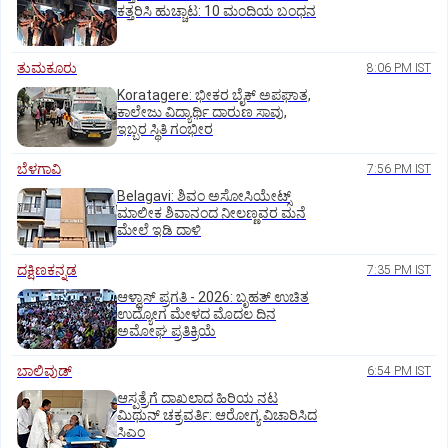
ಕತ್ತರಿಸಿ ಹುಚ್ಚಾಟ: 10 ಮಂದಿಯ ಬಂಧನ
ತುಮಕೂರು
8:06 PM IST
Koratagere: ಭೀಕರ ಬೈಕ್ ಅಪಘಾತ,
ಕಾಲೇಜು ವಿದ್ಯಾರ್ಥಿ ದಾರುಣ ಸಾವು,
ಇಬ್ಬರ ಸ್ಥಿತಿ ಗಂಭೀರ
ಬೆಳಗಾವಿ
7:56 PM IST
Belagavi: ಶಿವಂ ಅಸೋಸಿಯೇಟ್ಸ್
ಮಾಲೀಕ ಶಿವಾನಂದ ನೀಲಣ್ಣವರ ಮನೆ
ಮೇಲೆ ಇಡಿ‌ ದಾಳಿ
ದಕ್ಷಿಣಕನ್ನಡ
7:35 PM IST
ಆಳ್ವಾಸ್‌ ಪ್ರಗತಿ - 2026: ಬೃಹತ್ ಉಚಿತ
ಉದ್ಯೋಗ ಮೇಳದ ಮೊದಲ ದಿನ
ಅಮೋಘ ಪ್ರತಿಕ್ರಿಯೆ
ಬಾಲಿವುಡ್‌
6:54 PM IST
ಆಸ್ಪತ್ರೆಗೆ ದಾಖಲಾದ ಹಿರಿಯ ನಟ
ಮಿಥುನ್ ಚಕ್ರವರ್ತಿ: ಆರೋಗ್ಯ ವಿಚಾರಿಸಿದ
ಸಿಎಂ