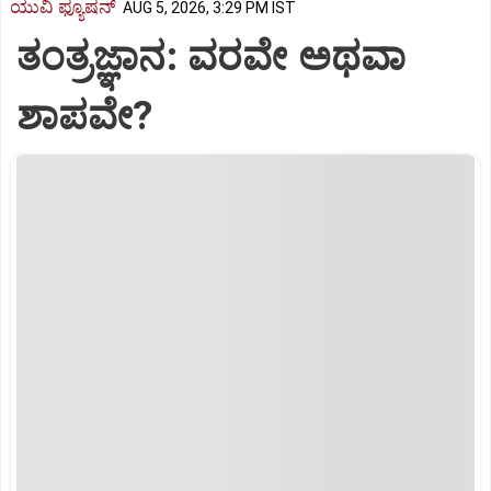
ಯುವಿ ಫ್ಯೂಷನ್
AUG 5, 2026, 3:29 PM IST
ತಂತ್ರಜ್ಞಾನ: ವರವೇ ಅಥವಾ
ಶಾಪವೇ?