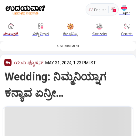
UV
English
E-Paper
ಮುಖಪುಟ
ಸುದ್ದಿ ವಿಭಾಗ
ದಿನ ಭವಿಷ್ಯ
ಹೊಂಗಿರಣ
Search
ADVERTISEMENT
ಯುವಿ ಫ್ಯೂಷನ್
MAY 31, 2024, 1:23 PM IST
Wedding: ನಿಮ್ಮನಿಯ್ನಾಗ
ಕನ್ಯಾವ ಏನ್ರೀ…