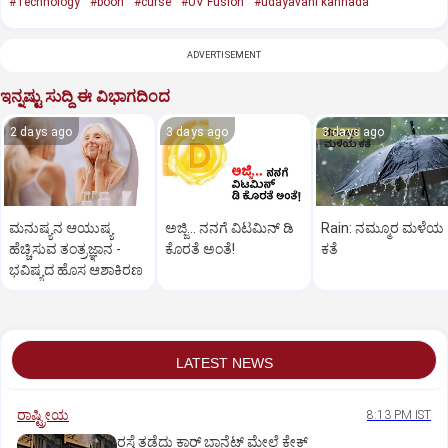
#Technology
#boon
#curse
#UV Fusion
#udayavani kannada
ADVERTISEMENT
ಇನ್ನಷ್ಟು ಸುದ್ದಿ ಈ ವಿಭಾಗದಿಂದ
2 days ago
3 days ago
3 days ago
ಮನುಷ್ಯನ ಆಯುಷ್ಯ
ಅಜ್ಜಿ... ನನಗೆ ವಿಟಮಿನ್‌ ಡಿ
Rain: ನಮ್ಮೂರ ಮಳೆಯ
ಹೆಚ್ಚಿಸುವ ತಂತ್ರಜ್ಞಾನ ­
ಕೊರತೆ ಅಂತೆ!
ಕತೆ
ಭವಿಷ್ಯದ ಹೊಸ ಆಶಾಕಿರಣ
LATEST NEWS
ರಾಷ್ಟ್ರೀಯ
8:13 PM IST
ರಸ್ತೆ ತಡೆದು ಕಾರ್ ಬಾನೆಟ್ ಮೇಲೆ ಕೇಕ್