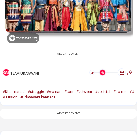
ಸಾಂದರ್ಭಿಕ ಚಿತ್ರ
ADVERTISEMENT
ಅ
ಅ
TEAM UDAYAVANI
#Dharmanati
#struggle
#woman
#torn
#between
#societal
#norms
#U
V Fusion
#udayavani kannada
ADVERTISEMENT