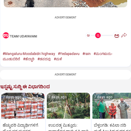
ADVERTISEMENT
ಅ
ಅ
TEAM UDAYAVANI
#Mangaluru-Moodabidri highway
#Yedapadavu
#rain
#ಮಂಗಳೂರು-
ಮೂಡುಬಿದಿರೆ
#ಹೆದ್ದಾರಿ
#ಡಪದವು
#ಮಳೆ
ADVERTISEMENT
ಇನ್ನಷ್ಟು ಸುದ್ದಿ ಈ ವಿಭಾಗದಿಂದ
7 days ago
7 days ago
7 days ago
ಹೆಚ್ಚುವರಿ ವಿದ್ಯಾರ್ಥಿಗಳಿಗೆ
ಉಬರಡ್ಕ ಮಿತ್ತೂರು:
ಬೆಳ್ತಂಗಡಿ: ಕಪಿಲಾ ನದಿ