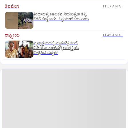
ಶಿವಮೊಗ್ಗ
11:57 AM IST
ತೀರ್ಥಹಳ್ಳಿ: ಚಾಲಕನ ನಿಯಂತ್ರಣ ತಪ್ಪಿ
ಕೆರೆಗೆ ಬಿದ್ದ ಕಾರು...! ಪ್ರಯಾಣಿಕರು ಪಾರು
ರಾಷ್ಟ್ರೀಯ
11:42 AM IST
ವೃದ್ಧಾಶ್ರಮದಲ್ಲಿ ಮೃತಪಟ್ಟ ತಂದೆ,
ವಿಡಿಯೋ ಕಾಲ್‌ನಲ್ಲಿ ಅಂತ್ಯಕ್ರಿಯೆ
ವೀಕ್ಷಿಸಿದ ಮಕ್ಕಳು!