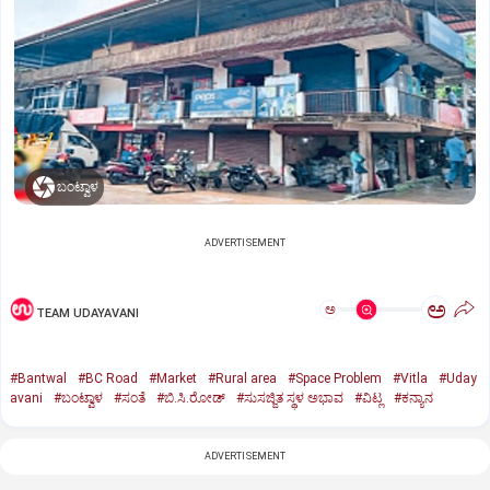
ಬಂಟ್ವಾಳ
ADVERTISEMENT
ಅ
ಅ
TEAM UDAYAVANI
#Bantwal
#BC Road
#Market
#Rural area
#Space Problem
#Vitla
#Uday
avani
#ಬಂಟ್ವಾಳ
#ಸಂತೆ
#ಬಿ.ಸಿ.ರೋಡ್‌
#ಸುಸಜ್ಜಿತ ಸ್ಥಳ ಅಭಾವ
#ವಿಟ್ಲ
#ಕನ್ಯಾನ
ADVERTISEMENT