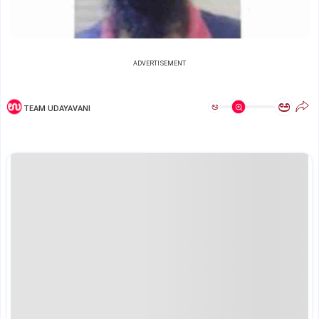
ADVERTISEMENT
ಅ
ಅ
TEAM UDAYAVANI