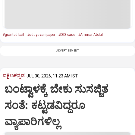
#granted bail
#udayavanipaper
#ISIS case
#Ammar Abdul
ADVERTISEMENT
ದಕ್ಷಿಣಕನ್ನಡ
JUL 30, 2026, 11:23 AM IST
ಬಂಟ್ವಾಳಕ್ಕೆ ಬೇಕು ಸುಸಜ್ಜಿತ
ಸಂತೆ: ಕಟ್ಟಡವಿದ್ದರೂ
ವ್ಯಾಪಾರಿಗಳಿಲ್ಲ