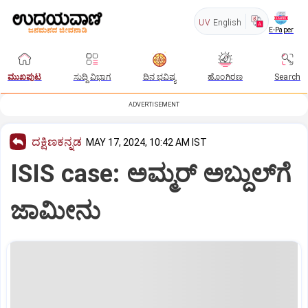
UV
English
E-Paper
ಮುಖಪುಟ
ಸುದ್ದಿ ವಿಭಾಗ
ದಿನ ಭವಿಷ್ಯ
ಹೊಂಗಿರಣ
Search
ADVERTISEMENT
ದಕ್ಷಿಣಕನ್ನಡ
MAY 17, 2024, 10:42 AM IST
ISIS case: ಅಮ್ಮರ್‌ ಅಬ್ದುಲ್‌ಗೆ
ಜಾಮೀನು