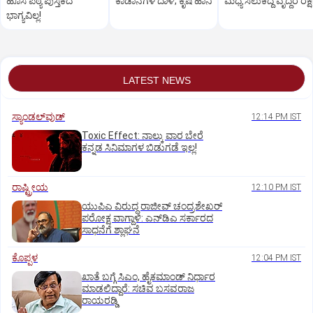
ಹೊಸ ಪಠ್ಯ ಪುಸ್ತಕದ
ಕಾಡಾನೆಗಳ ದಾಳಿ; ಕೃಷಿ ಹಾನಿ
ಮಧ್ಯೆ ಸಿಲುಕಿದ್ದ ವೃದ್ಧರ ರಕ್ಷ
ಭಾಗ್ಯವಿಲ್ಲ!
LATEST NEWS
ಸ್ಯಾಂಡಲ್‌ವುಡ್‌
12:14 PM IST
Toxic Effect: ನಾಲ್ಕು ವಾರ ಬೇರೆ
ಕನ್ನಡ ಸಿನಿಮಾಗಳ ಬಿಡುಗಡೆ ಇಲ್ಲ!
ರಾಷ್ಟ್ರೀಯ
12:10 PM IST
ಯುಪಿಎ ವಿರುದ್ಧ ರಾಜೀವ್ ಚಂದ್ರಶೇಖರ್
ಪರೋಕ್ಷ ವಾಗ್ದಾಳಿ: ಎನ್‌ಡಿಎ ಸರ್ಕಾರದ
ಸಾಧನೆಗೆ ಶ್ಲಾಘನೆ
ಕೊಪ್ಪಳ
12:04 PM IST
ಖಾತೆ ಬಗ್ಗೆ ಸಿಎಂ, ಹೈಕಮಾಂಡ್ ನಿರ್ಧಾರ
ಮಾಡಲಿದ್ದಾರೆ: ಸಚಿವ ಬಸವರಾಜ
ರಾಯರಡ್ಡಿ