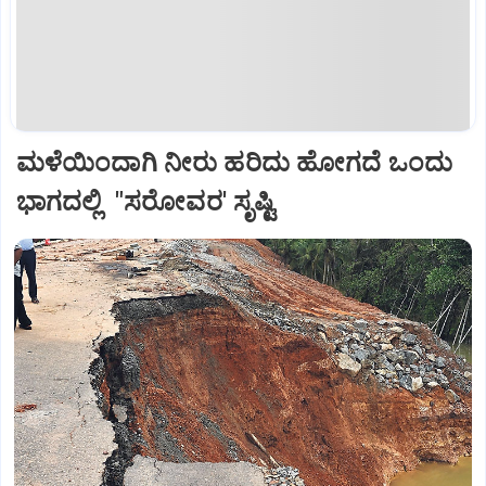
ಮಳೆಯಿಂದಾಗಿ ನೀರು ಹರಿದು ಹೋಗದೆ ಒಂದು
ಭಾಗದಲ್ಲಿ "ಸರೋವರ' ಸೃಷ್ಟಿ