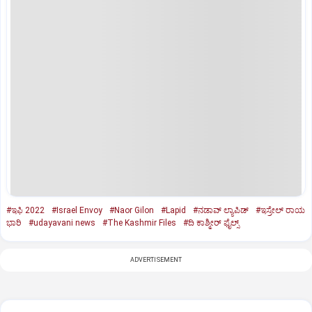
#ಇಫಿ 2022
#Israel Envoy
#Naor Gilon
#Lapid
#ನಡಾವ್ ಲ್ಯಾಪಿಡ್
#ಇಸ್ರೇಲ್ ರಾಯ
ಭಾರಿ
#udayavani news
#The Kashmir Files
#ದಿ ಕಾಶ್ಮೀರ್ ಫೈಲ್ಸ್
ADVERTISEMENT