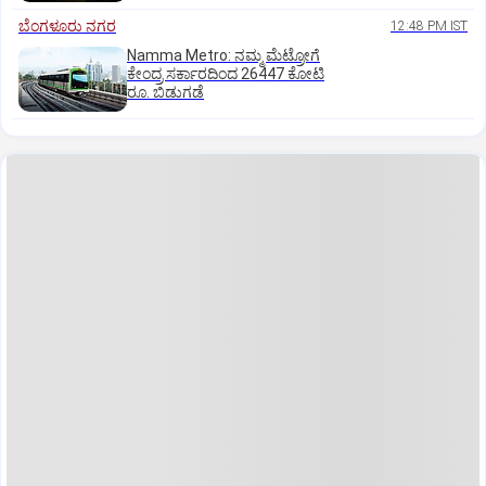
ಬೆಂಗಳೂರು ನಗರ
12:48 PM IST
Namma Metro: ನಮ್ಮ ಮೆಟ್ರೋಗೆ
ಕೇಂದ್ರ ಸರ್ಕಾರದಿಂದ 26447 ಕೋಟಿ
ರೂ. ಬಿಡುಗಡೆ