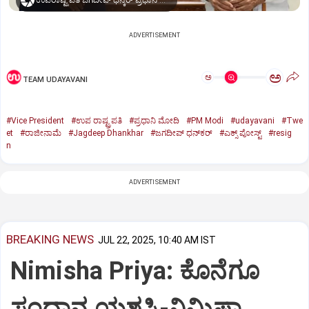
ಉಪರಾಷ್ಟ್ರಪತಿ ಜಗದೀಪ್‌ ಧನ್ಕರ್-ಪ್ರಧಾನಿ ಮೋದಿ
ADVERTISEMENT
ಅ
ಅ
TEAM UDAYAVANI
#Vice President
#ಉಪ ರಾಷ್ಟ್ರಪತಿ
#ಪ್ರಧಾನಿ ಮೋದಿ
#PM Modi
#udayavani
#Twe
et
#ರಾಜೀನಾಮೆ
#Jagdeep Dhankhar
#ಜಗದೀಪ್‌ ಧನ್‌ಕರ್‌
#ಎಕ್ಸ್‌ ಪೋಸ್ಟ್
#resig
n
ADVERTISEMENT
BREAKING NEWS
JUL 22, 2025, 10:40 AM IST
Nimisha Priya: ಕೊನೆಗೂ
ಸಂಧಾನ ಯಶಸ್ವಿ-ನಿಮಿಷಾ