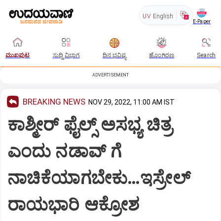
UV
English
E-Paper
ಮುಖಪುಟ
ಸುದ್ದಿ ವಿಭಾಗ
ದಿನ ಭವಿಷ್ಯ
ಹೊಂಗಿರಣ
Search
ADVERTISEMENT
BREAKING NEWS
NOV 29, 2022, 11:00 AM IST
ಕಾಶ್ಮೀರ್ ಫೈಲ್ಸ್ ಅಸಭ್ಯ ಚಿತ್ರ
ಎಂದು ನಡಾವ್ ಗೆ
ನಾಚಿಕೆಯಾಗಬೇಕು…ಇಸ್ರೇಲ್
ರಾಯಭಾರಿ ಆಕ್ರೋಶ