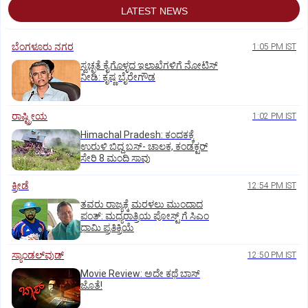
LATEST NEWS
ಬೆಂಗಳೂರು ನಗರ
1:05 PM IST
ಸ್ವಚ್ಛತೆ ಕೈಗೊಳ್ಳದ ಇಲಾಖೆಗಳಿಗೆ ನೋಟಿಸ್‌
ನೀಡಿ: ಕೃಷ್ಣ ಬೈರೇಗೌಡ
ರಾಷ್ಟ್ರೀಯ
1:02 PM IST
Himachal Pradesh: ಕಂದಕಕ್ಕೆ
ಉರುಳಿ ಬಿದ್ದ ಬಸ್-‌ ಚಾಲಕ, ಕಂಡಕ್ಟರ್‌
ಸೇರಿ 8 ಮಂದಿ ಸಾವು
ಕ್ರೀಡೆ
12:54 PM IST
ತವರು ರಾಜ್ಯಕ್ಕೆ ಮರಳಲು ಮುಂದಾದ
ಪಂತ್:‌ ಮಧ್ಯರಾತ್ರಿಯ ಪೋಸ್ಟ್‌ ಗೆ ಸಿಎಂ
ಧಾಮಿ ಪ್ರತಿಕ್ರಿಯೆ
ಸ್ಯಾಂಡಲ್‌ವುಡ್‌
12:50 PM IST
Movie Review: ಅದೇ ಕಥೆ ಬಾಸ್‌
ಜೊತೆ!