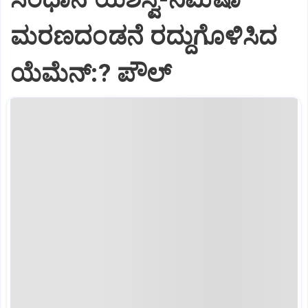
ಮರಣದಂಡನೆ ರದ್ದುಗೊಳಿಸಿದ
ಯೆಮೆನ್:? ಪೌಲ್