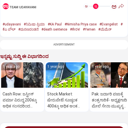
ಅ
ಅ
TEAM UDAYAVANI
#udayavani
#ನಿಮಿಷಾ ಪ್ರಿಯಾ
#KA Paul
#Nimisha Priya case
#Evangelist
#
ಕೆಎ ಪೌಲ್
#ಮರಣದಂಡನೆ
#death sentence
#ಕೇರಳ
#Yemen
#ಯೆಮೆನ್‌
ADVERTISEMENT
ಇನ್ನಷ್ಟು ಸುದ್ದಿ ಈ ವಿಭಾಗದಿಂದ
1 year ago
1 year ago
1 year ago
Cash Row: ಜಸ್ಟೀಸ್‌
Stock Market:
Pak: ಜರ್ದಾರಿ ವಜಾಕ್ಕೆ
ವರ್ಮಾ ವಿರುದ್ಧ 200ಕ್ಕೂ
ಷೇರುಪೇಟೆ ಸೂಚ್ಯಂಕ
ತಂತ್ರಗಾರಿಕೆ- ಅಧ್ಯಕ್ಷಗಾದಿ
ಅಧಿಕ ಸಂಸದರಿಂದ
400ಕ್ಕೂ ಅಧಿಕ ಅಂಕ
ಮೇಲೆ ಸೇನಾ ಮುಖ್ಯಸ್ಥ
ಮಹಾಭಿಯೋಗಕ್ಕೆ
ಜಿಗಿತ-ದಿನಾಂತ್ಯದ
ಮುನೀರ್ ಚಿತ್ತ!
ಕೋರಿಕೆ…
ವಹಿವಾಟು ಅಂತ್ಯ