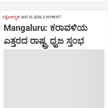
ದಕ್ಷಿಣಕನ್ನಡ
AUG 10, 2026, 2:39 PM IST
Mangaluru: ಕರಾವಳಿಯ
ಎತ್ತರದ ರಾಷ್ಟ್ರ ಧ್ವಜ ಸ್ತಂಭ