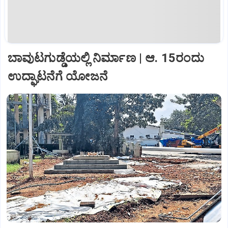
ಬಾವುಟಗುಡ್ಡೆಯಲ್ಲಿ ನಿರ್ಮಾಣ | ಆ. 15ರಂದು
ಉದ್ಘಾಟನೆಗೆ ಯೋಜನೆ