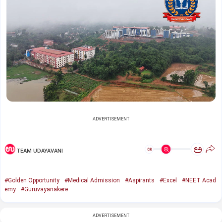
ADVERTISEMENT
ಅ
ಅ
TEAM UDAYAVANI
#Golden Opportunity
#Medical Admission
#Aspirants
#Excel
#NEET Acad
emy
#Guruvayanakere
ADVERTISEMENT