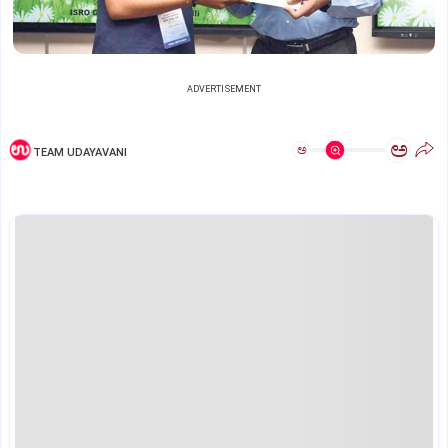
ADVERTISEMENT
ಅ
ಅ
TEAM UDAYAVANI