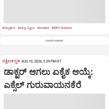
#ವಿದ್ಯಾರ್ಥಿನಿ
#ಇಸ್ರೋ ವಿಜ್ಞಾನಿ
#student
#ISRO Scientist
ADVERTISEMENT
ದಕ್ಷಿಣಕನ್ನಡ
AUG 10, 2026, 5:39 PM IST
ಡಾಕ್ಟರ್ ಆಗಲು ಏಕೈಕ ಆಯ್ಕೆ:
ಎಕ್ಸೆಲ್ ಗುರುವಾಯನಕೆರೆ