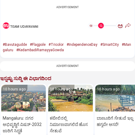
ADVERTISEMENT
ಅ
ಅ
TEAM UDAYAVANI
#Bavutagudde
#Flagpole
#Tricolor
#IndependenceDay
#SmartCity
#Man
galuru
#KedambadiRamayyaGowda
ADVERTISEMENT
ಇನ್ನಷ್ಟು ಸುದ್ದಿ ಈ ವಿಭಾಗದಿಂದ
10 hours ago
10 hours ago
10 hours ago
Mangaluru: ನಗರ
ಕಟೀಲಿನಲ್ಲಿ
ಬಾಣೂರಿಗೆ ಸೇತುವೆ ಇಲ್ಲ
ಅಭಿವೃದ್ಧಿಗೆ ವಿಷನ್‌-2032
ನಿರ್ಮಾಣವಾಗಲಿದೆ ಹೊಸ
ಹಗ್ಗವೇ ಆಸರೆ!
ಜಾರಿಗೆ ಸಿದ್ಧತೆ
ಸೇತುವೆ