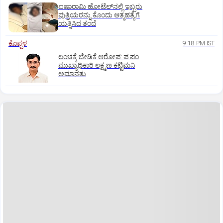
ಐಷಾರಾಮಿ ಹೋಟೆಲ್‌ನಲ್ಲಿ ಇಬ್ಬರು
ಪುತ್ರಿಯರನ್ನು ಕೊಂದು ಆತ್ಮಹತ್ಯೆಗೆ
ಯತ್ನಿಸಿದ ತಂದೆ
ಕೊಪ್ಪಳ
9:18 PM IST
ಲಂಚಕ್ಕೆ ಬೇಡಿಕೆ ಆರೋಪ: ಪ.ಪಂ
ಮುಖ್ಯಾಧಿಕಾರಿ ಲಕ್ಷ್ಮಣ ಕಟ್ಟಿಮನಿ
ಅಮಾನತು