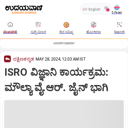
UV
English
E-Paper
ಮುಖಪುಟ
ಸುದ್ದಿ ವಿಭಾಗ
ದಿನ ಭವಿಷ್ಯ
ಹೊಂಗಿರಣ
Search
ADVERTISEMENT
ದಕ್ಷಿಣಕನ್ನಡ
MAY 28, 2024, 12:03 AM IST
ISRO ವಿಜ್ಞಾನಿ ಕಾರ್ಯಕ್ರಮ:
ಮೌಲ್ಯಾ ವೈ.ಆರ್‌. ಜೈನ್‌ ಭಾಗಿ