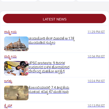
LATEST NEWS
ರಾಷ್ಟ್ರೀಯ
11:29 PM IST
ಚಂದಾಚೋರಿ ಕೇಸ್‌ ವಿಚಾರಣೆ ಆ.17ಕ್ಕೆ
ಮುಂದೂಡಿದ ಸುಪ್ರೀಂ
ರಾಷ್ಟ್ರೀಯ
10:34 PM IST
JPSC protests: 9 ದಿನಗಳ
ಉಪವಾಸದ ಬಳಿಕ ಹೋರಾಟಗಾರ
ದೇವೇಂದ್ರ ಮಹತೋ ಆಸ್ಪತ್ರೆಗೆ
ಜಗತ್ತು
10:24 PM IST
ಕೊಲಂಬಿಯಾದಲ್ಲಿ 7.4 ತೀವ್ರತೆಯ
ಭೂಕಂಪ: ಕನಿಷ್ಠ 47 ಮಂದಿ ಸಾವು
ಕ್ರೈಮ್
10:13 PM IST