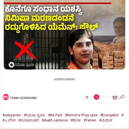
ನಿಮಿಷಾ ಪ್ರಿಯಾ
ADVERTISEMENT
ಅ
ಅ
TEAM UDAYAVANI
#udayavani
#ನಿಮಿಷಾ ಪ್ರಿಯಾ
#KA Paul
#Nimisha Priya case
#Evangelist
#
ಕೆಎ ಪೌಲ್
#ಮರಣದಂಡನೆ
#death sentence
#ಕೇರಳ
#Yemen
#ಯೆಮೆನ್‌