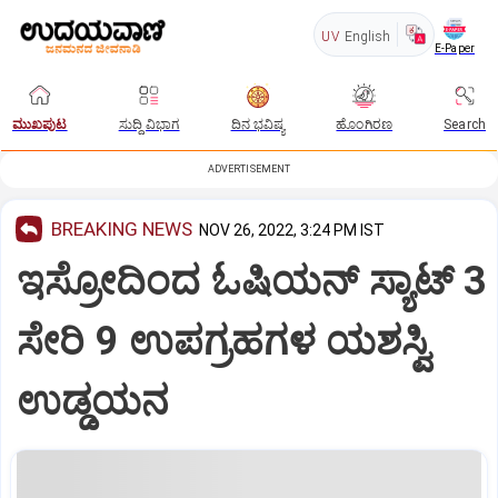
UV
English
E-Paper
ಮುಖಪುಟ
ಸುದ್ದಿ ವಿಭಾಗ
ದಿನ ಭವಿಷ್ಯ
ಹೊಂಗಿರಣ
Search
ADVERTISEMENT
BREAKING NEWS
NOV 26, 2022, 3:24 PM IST
ಇಸ್ರೋದಿಂದ ಓಷಿಯನ್ ಸ್ಯಾಟ್ 3
ಸೇರಿ 9 ಉಪಗ್ರಹಗಳ ಯಶಸ್ವಿ
ಉಡ್ಡಯನ