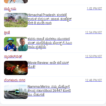
ರಾಷ್ಟ್ರೀಯ
1:02 PM IST
Himachal Pradesh: ಕಂದಕಕ್ಕೆ
ಉರುಳಿ ಬಿದ್ದ ಬಸ್-‌ ಚಾಲಕ, ಕಂಡಕ್ಟರ್‌
ಸೇರಿ 8 ಮಂದಿ ಸಾವು
ಕ್ರೀಡೆ
12:54 PM IST
ತವರು ರಾಜ್ಯಕ್ಕೆ ಮರಳಲು ಮುಂದಾದ
ಪಂತ್:‌ ಮಧ್ಯರಾತ್ರಿಯ ಪೋಸ್ಟ್‌ ಗೆ ಸಿಎಂ
ಧಾಮಿ ಪ್ರತಿಕ್ರಿಯೆ
ಸ್ಯಾಂಡಲ್‌ವುಡ್‌
12:50 PM IST
Movie Review: ಅದೇ ಕಥೆ ಬಾಸ್‌
ಜೊತೆ!
ಬೆಂಗಳೂರು ನಗರ
12:48 PM IST
Namma Metro: ನಮ್ಮ ಮೆಟ್ರೋಗೆ
ಕೇಂದ್ರ ಸರ್ಕಾರದಿಂದ 26447 ಕೋಟಿ
ರೂ. ಬಿಡುಗಡೆ