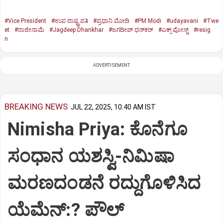
#Vice President
#ಉಪ ರಾಷ್ಟ್ರಪತಿ
#ಪ್ರಧಾನಿ ಮೋದಿ
#PM Modi
#udayavani
#Twe
et
#ರಾಜೀನಾಮೆ
#Jagdeep Dhankhar
#ಜಗದೀಪ್‌ ಧನ್‌ಕರ್‌
#ಎಕ್ಸ್‌ ಪೋಸ್ಟ್
#resig
n
ADVERTISEMENT
BREAKING NEWS
JUL 22, 2025, 10:40 AM IST
Nimisha Priya: ಕೊನೆಗೂ
ಸಂಧಾನ ಯಶಸ್ವಿ-ನಿಮಿಷಾ
ಮರಣದಂಡನೆ ರದ್ದುಗೊಳಿಸಿದ
ಯೆಮೆನ್:? ಪೌಲ್