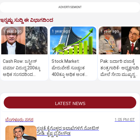
ADVERTISEMENT
ಇನ್ನಷ್ಟು ಸುದ್ದಿ ಈ ವಿಭಾಗದಿಂದ
1 year ago
1 year ago
1 year ago
Cash Row: ಜಸ್ಟೀಸ್‌
Stock Market:
Pak: ಜರ್ದಾರಿ ವಜಾಕ್ಕೆ
ವರ್ಮಾ ವಿರುದ್ಧ 200ಕ್ಕೂ
ಷೇರುಪೇಟೆ ಸೂಚ್ಯಂಕ
ತಂತ್ರಗಾರಿಕೆ- ಅಧ್ಯಕ್ಷಗಾದಿ
ಅಧಿಕ ಸಂಸದರಿಂದ
400ಕ್ಕೂ ಅಧಿಕ ಅಂಕ
ಮೇಲೆ ಸೇನಾ ಮುಖ್ಯಸ್ಥ
ಮಹಾಭಿಯೋಗಕ್ಕೆ
ಜಿಗಿತ-ದಿನಾಂತ್ಯದ
ಮುನೀರ್ ಚಿತ್ತ!
ಕೋರಿಕೆ…
ವಹಿವಾಟು ಅಂತ್ಯ
LATEST NEWS
ಬೆಂಗಳೂರು ನಗರ
1:05 PM IST
ಸ್ವಚ್ಛತೆ ಕೈಗೊಳ್ಳದ ಇಲಾಖೆಗಳಿಗೆ ನೋಟಿಸ್‌
ನೀಡಿ: ಕೃಷ್ಣ ಬೈರೇಗೌಡ