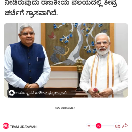
ನೀಡಿರುವುದು ರಾಜಕೀಯ ವಲಯದಲ್ಲಿ ತೀವ್ರ
ಚರ್ಚೆಗೆ ಗ್ರಾಸವಾಗಿದೆ.
ಉಪರಾಷ್ಟ್ರಪತಿ ಜಗದೀಪ್‌ ಧನ್ಕರ್-ಪ್ರಧಾನಿ ಮೋದಿ
ADVERTISEMENT
ಅ
ಅ
TEAM UDAYAVANI