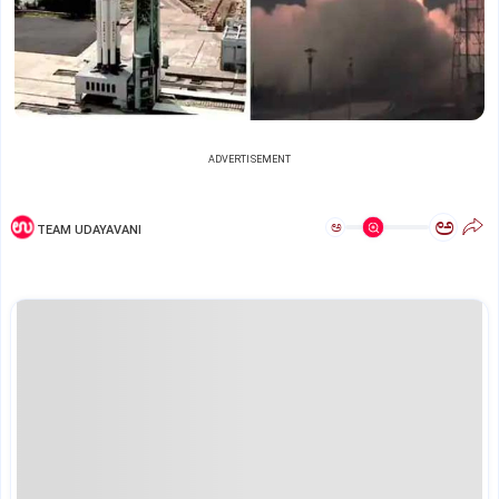
ADVERTISEMENT
ಅ
ಅ
TEAM UDAYAVANI