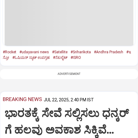
#Rocket
#udayavani news
#Satellite
#Sriharikota
#Andhra Pradesh
#ಇ
ಸ್ರೋ
#ಓಷಿಯನ್ ಸ್ಯಾಟ್ ಉಪಗ್ರಹ
#ಸೆಟಲೈಟ್
#ISRO
ADVERTISEMENT
BREAKING NEWS
JUL 22, 2025, 2:40 PM IST
ಭಾರತಕ್ಕೆ ಸೇವೆ ಸಲ್ಲಿಸಲು ಧನ್ಕರ್‌
ಗೆ ಹಲವು ಅವಕಾಶ ಸಿಕ್ಕಿವೆ…