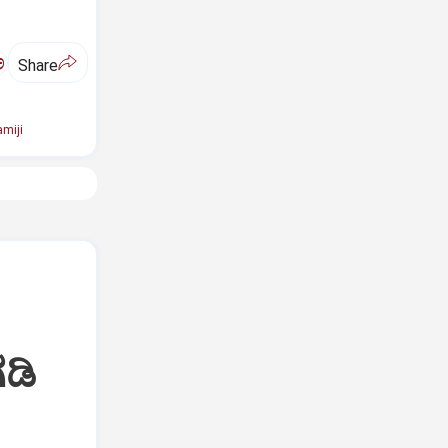
ಅ
Share
miji
ಡಿ