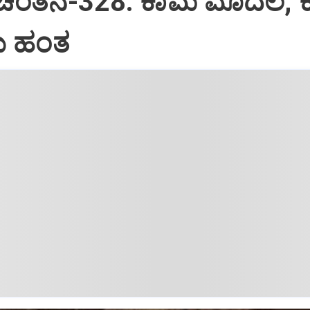
 ಚಿಂತನೆ-328: ಕಾಮ ಮೊದಲ, 
 ಹಂತ