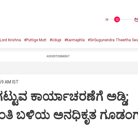
ಅ
Lord Krishna
#Puttige Mutt
#Udupi
#Karmaphla
#SriSugunendra Theertha Swa
ADVERTISEMENT
:59 AM IST
ಟ್ಟುವ ಕಾರ್ಯಾಚರಣೆಗೆ ಅಡ್ಡಿ;
ಂತಿ ಬಳಿಯ ಅನಧಿಕೃತ ಗೂಡಂಗ