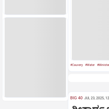
#Cauvery
#Water
#Ministe
BIG 40
JUL 23, 2025, 1