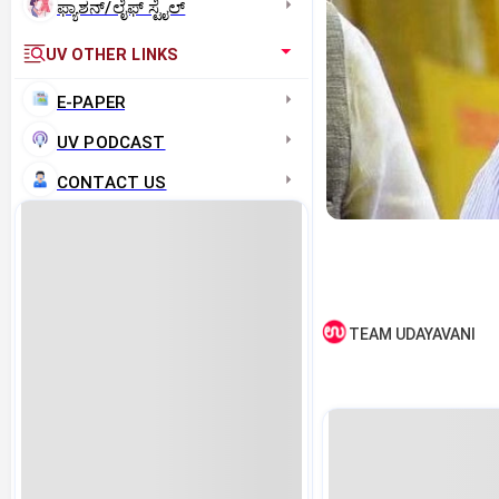
ಫ್ಯಾಶನ್/ಲೈಫ್‌ ಸ್ಟೈಲ್
UV OTHER LINKS
E-PAPER
UV PODCAST
CONTACT US
TEAM UDAYAVANI