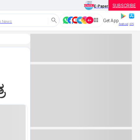
SUBSCRIBE
E-Paper
Get App
h News
Android
iOS
ರ