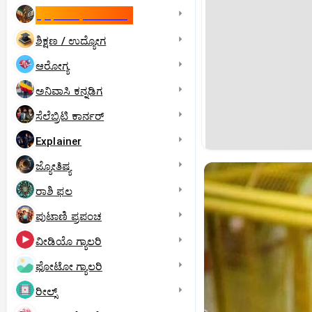
ಇಸ್ರೇಲ್- ಇರಾನ್‌ ಯುದ್ಧ
ಶಿಕ್ಷಣ / ಉದ್ಯೋಗ
ಆರೋಗ್ಯ
ಅನಿವಾಸಿ ಕನ್ನಡಿಗ
ಸೆಲೆಬ್ರಿಟಿ ಕಾರ್ನರ್‌
Explainer
ಜ್ಯೋತಿಷ್ಯ
ರಾಶಿ ಫಲ
ಪುಟಾಣಿ ಪ್ರಪಂಚ
ವೀಡಿಯೊ ಗ್ಯಾಲರಿ
ಫೋಟೋ ಗ್ಯಾಲರಿ
ರೀಲ್ಸ್