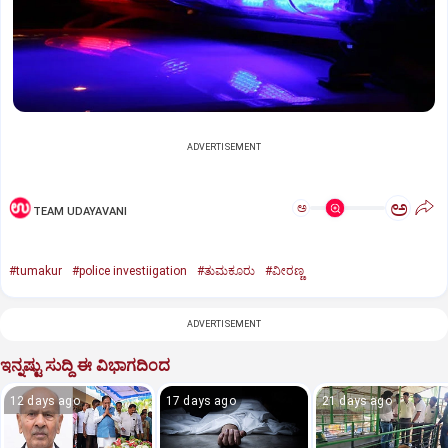
ADVERTISEMENT
ಅ
ಅ
TEAM UDAYAVANI
#tumakur
#police investiigation
#ತುಮಕೂರು
#ವೀರಣ್ಣ
ADVERTISEMENT
ಇನ್ನಷ್ಟು ಸುದ್ದಿ ಈ ವಿಭಾಗದಿಂದ
12 days ago
17 days ago
21 days ago