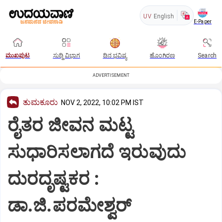
UV
English
E-Paper
ಮುಖಪುಟ
ಸುದ್ದಿ ವಿಭಾಗ
ದಿನ ಭವಿಷ್ಯ
ಹೊಂಗಿರಣ
Search
ADVERTISEMENT
ತುಮಕೂರು
NOV 2, 2022, 10:02 PM IST
ರೈತರ ಜೀವನ ಮಟ್ಟ
ಸುಧಾರಿಸಲಾಗದೆ ಇರುವುದು
ದುರದೃಷ್ಟಕರ :
ಡಾ.ಜಿ.ಪರಮೇಶ್ವರ್