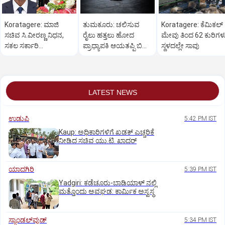
Koratagere: ಮಾಜಿ
ತುಮಕೂರು: ಚಲಿಸುವ
Koratagere: ಕೆಮಿಕಲ್
ಸಚಿವ ಸಿ.ವೀರಣ್ಣ ನಿಧನ,
ರೈಲು ಹತ್ತಲು ಹೋದ
ಮೇವು ತಿಂದ 62 ಕುರಿಗಳ
ಸಕಲ ಸರ್ಕಾರಿ
ಪ್ರಾಧ್ಯಾಪಕಿ ಆಯತಪ್ಪಿ ಬಿದ್ದು
ಸ್ಥಳದಲ್ಲೇ ಸಾವು
ಗೌರವಗಳೊಂದಿಗೆ
ದುರ್ಮರಣ
ಅಂತ್ಯಸಂಸ್ಕಾರ
LATEST NEWS
ಉಡುಪಿ
5:42 PM IST
Kaup: ಅಧಿಕಾರಿಗಳಿಗೆ ಖಡಕ್ ಎಚ್ಚರಿಕೆ
ನೀಡಿದ ಸಚಿವ ಯು.ಟಿ. ಖಾದರ್
ಯಾದಗಿರಿ
5:39 PM IST
Yadgiri: ಕಡೆಚೂರು-ಬಾಡಿಯಾಳ್ ನಲ್ಲಿ
ಮತ್ತೊಂದು ಅವಘಡ: ಕಾರ್ಮಿಕ ಅಸ್ವಸ್ಥ
ಸ್ಯಾಂಡಲ್‌ವುಡ್‌
5:34 PM IST