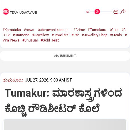
ಅ
ಅ
TEAM UDAYAVANI
#Karnataka
#news
#udayavani kannada
#Crime
#Tumakuru
#Gold
#C
CTV
#Diamond
#Jewellery
#Jewellers
#Rat
#Jewellery Shop
#Steals
#
Vira lNews
#Unusual
#Gold Heist
ADVERTISEMENT
ತುಮಕೂರು
JUL 27, 2026, 9:00 AM IST
Tumakur: ಮಾರಕಾಸ್ತ್ರಗಳಿಂದ
ಕೊಚ್ಚಿ ರೌಡಿಶೀಟರ್ ಕೊಲೆ