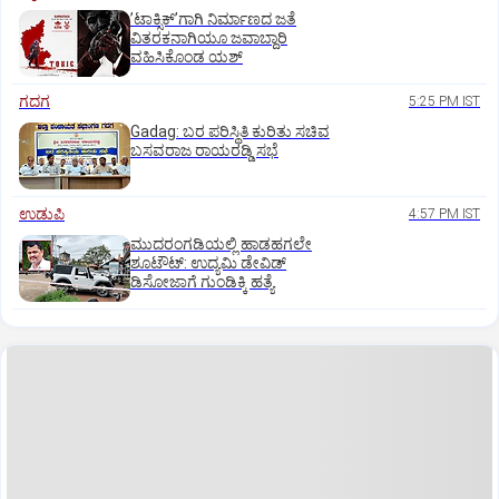
ʼಟಾಕ್ಸಿಕ್‌ʼಗಾಗಿ ನಿರ್ಮಾಣದ ಜತೆ
ವಿತರಕನಾಗಿಯೂ ಜವಾಬ್ದಾರಿ
ವಹಿಸಿಕೊಂಡ ಯಶ್
ಗದಗ
5:25 PM IST
Gadag: ಬರ ಪರಿಸ್ಥಿತಿ ಕುರಿತು ಸಚಿವ
ಬಸವರಾಜ ರಾಯರಡ್ಡಿ ಸಭೆ
ಉಡುಪಿ
4:57 PM IST
ಮುದರಂಗಡಿಯಲ್ಲಿ ಹಾಡಹಗಲೇ
ಶೂಟೌಟ್:‌ ಉದ್ಯಮಿ ಡೇವಿಡ್‌
ಡಿಸೋಜಾಗೆ ಗುಂಡಿಕ್ಕಿ ಹತ್ಯೆ