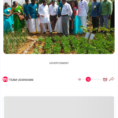
ADVERTISEMENT
ಅ
ಅ
TEAM UDAYAVANI