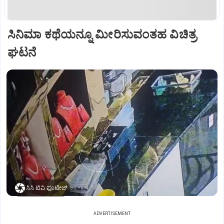
ಸಿನಿಮಾ ಕಥೆಯನ್ನೂ ಮೀರಿಸುವಂತಹ ವಿಚಿತ್ರ
ಘಟನೆ
ಸಿಸಿ ಟಿವಿ ಫೂಟೇಜ್‌
ADVERTISEMENT