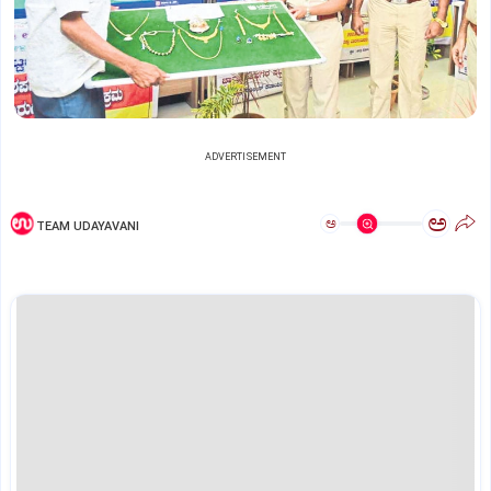
ADVERTISEMENT
ಅ
ಅ
TEAM UDAYAVANI