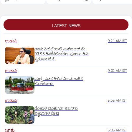
LATEST NEWS
ಉಡುಪಿ
9:21 AM IST
ಉಡುಪಿ ಜಿಲ್ಲೆಯಲ್ಲಿ ಎಸ್‌ಐಆರ್‌ ಶೇ.
93.95 ಡಿಜಿಟಲೀಕರಣ ಪೂರ್ಣ: ಡಿಸಿ
ಸ್ವರೂಪಾ ಟಿ.ಕೆ.
ಉಡುಪಿ
9:02 AM IST
ಮಲ್ಪೆ : ಕಡಲಿಗಿಳಿದ ಮೀನುಗಾರಿಕೆ
ಬೋಟುಗಳು
ಉಡುಪಿ
8:58 AM IST
ರೆಂಜಾಳ ಭೂಕುಸಿತ: ಜಿಎಸ್‌ಐ
ವಿಜ್ಞಾನಿಗಳ ಭೇಟಿ
ಜಗತ್ತು
8:38 AM IST