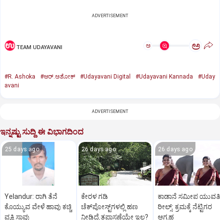
ADVERTISEMENT
ಅ
ಅ
TEAM UDAYAVANI
#R. Ashoka
#ಆರ್.ಅಶೋಕ್
#Udayavani Digital
#Udayavani Kannada
#Uday
avani
ADVERTISEMENT
ಇನ್ನಷ್ಟು ಸುದ್ದಿ ಈ ವಿಭಾಗದಿಂದ
25 days ago
26 days ago
26 days ago
Yelandur: ರಾಗಿ ತೆನೆ
ಕೇರಳ ಗಡಿ
ಕಾಡಾನೆ ಸಮೀಪ ಯುವತಿ
ಕೊಯ್ಯುವ ವೇಳೆ ಹಾವು ಕಚ್ಚಿ
ಚೆಕ್‌ಪೋಸ್ಟ್‌ಗಳಲ್ಲಿ ಹಣ
ರೀಲ್ಸ್: ಕ್ರಮಕ್ಕೆ ನೆಟ್ಟಿಗರ
ವ್ಯಕ್ತಿ ಸಾವು
ನೀಡಿದ್ರೆ ತಪಾಸಣೆಯೇ ಇಲ್ಲ?
ಆಗ್ರಹ