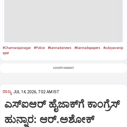
#Chamarajanagar
#Police
#kannadanews
#Kannadapapers
#udayavanip
aper
ADVERTISEMENT
ರಾಜ್ಯ
JUL 14, 2026, 7:02 AM IST
ಎಸ್‌ಐಆರ್‌ ಹೈಜಾಕ್‌ಗೆ ಕಾಂಗ್ರೆಸ್‌
ಹುನ್ನಾರ: ಆರ್‌.ಅಶೋಕ್‌