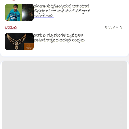
ಹಸೀನಾ ಸುದ್ದಿಗೋಷ್ಠಿಯಲ್ಲಿ ಭಾಗಿಯಾದ
ಬೆನ್ನಲ್ಲೇ ಶಕೀಬ್ ಮನೆ ಮೇಲೆ ಪೆಟ್ರೋಲ್
ಬಾಂಬ್ ದಾಳಿ!
ಉಡುಪಿ
8:33 AM IST
ಉಡುಪಿ: ನ್ಯೂ ಮಂಗಳ ಜ್ಯುವೆಲ್ಲರ್ಸ್
ವಾರ್ಷಿಕೋತ್ಸವದ ಅದ್ಧೂರಿ ಸಂಭ್ರಮ!