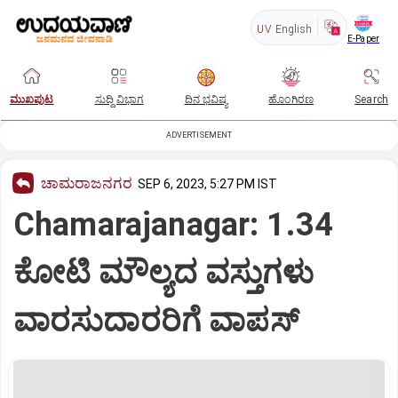
UV
English
E-Paper
ಮುಖಪುಟ
ಸುದ್ದಿ ವಿಭಾಗ
ದಿನ ಭವಿಷ್ಯ
ಹೊಂಗಿರಣ
Search
ADVERTISEMENT
ಚಾಮರಾಜನಗರ
SEP 6, 2023, 5:27 PM IST
Chamarajanagar: 1.34
ಕೋಟಿ ಮೌಲ್ಯದ ವಸ್ತುಗಳು
ವಾರಸುದಾರರಿಗೆ ವಾಪಸ್‌