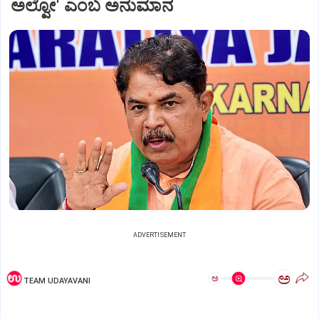
ಅಲ್ವೋ' ಎಂಬ ಅನುಮಾನ
ADVERTISEMENT
ಅ
ಅ
TEAM UDAYAVANI