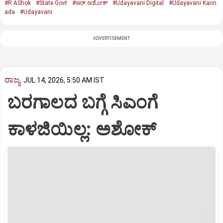
#R AShok
#State Govt
#ಆರ್.ಅಶೋಕ್
#Udayavani Digital
#Udayavani Kann
ada
#Udayavani
ADVERTISEMENT
ರಾಜ್ಯ
JUL 14, 2026, 5:50 AM IST
ಬರಗಾಲದ ಬಗ್ಗೆ ಸಿಎಂಗೆ
ಕಾಳಜಿಯಿಲ್ಲ: ಅಶೋಕ್