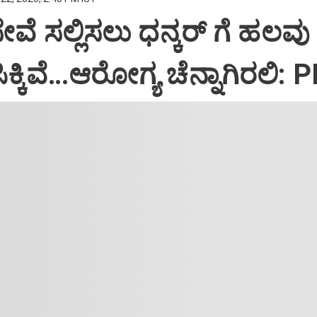
ಸೇವೆ ಸಲ್ಲಿಸಲು ಧನ್ಕರ್‌ ಗೆ ಹಲವು
್ಕಿವೆ…ಆರೋಗ್ಯ ಚೆನ್ನಾಗಿರಲಿ: 