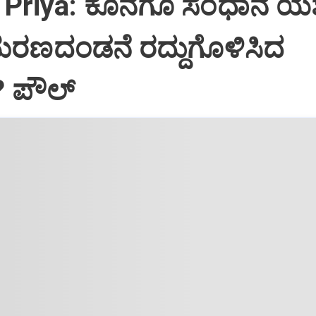
Priya: ಕೊನೆಗೂ ಸಂಧಾನ ಯಶಸ
ಮರಣದಂಡನೆ ರದ್ದುಗೊಳಿಸಿದ
? ಪೌಲ್