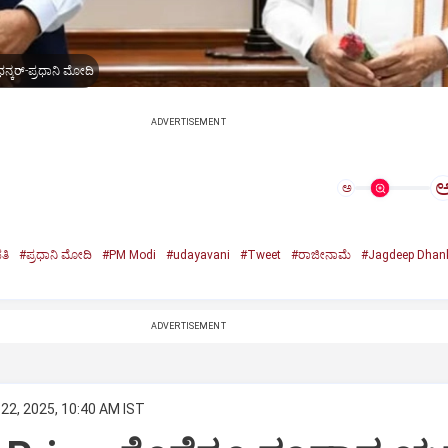
ನ್ಕರ್-ಪ್ರಧಾನಿ ಮೋದಿ
ADVERTISEMENT
ಅ
ತಿ
#ಪ್ರಧಾನಿ ಮೋದಿ
#PM Modi
#udayavani
#Tweet
#ರಾಜೀನಾಮೆ
#Jagdeep Dhan
n
ADVERTISEMENT
22, 2025, 10:40 AM IST