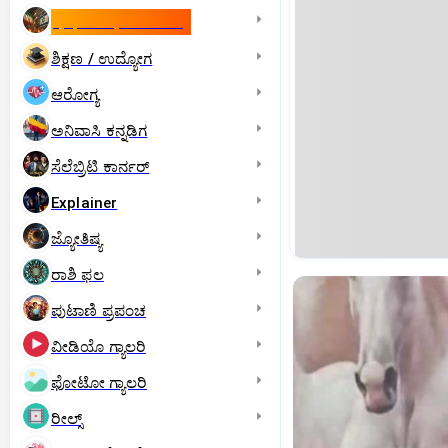
ಇಸ್ರೇಲ್- ಇರಾನ್‌ ಯುದ್ಧ
ಶಿಕ್ಷಣ / ಉದ್ಯೋಗ
ಆರೋಗ್ಯ
ಅನಿವಾಸಿ ಕನ್ನಡಿಗ
ಸೆಲೆಬ್ರಿಟಿ ಕಾರ್ನರ್‌
Explainer
ಜ್ಯೋತಿಷ್ಯ
ರಾಶಿ ಫಲ
ಪುಟಾಣಿ ಪ್ರಪಂಚ
ವೀಡಿಯೊ ಗ್ಯಾಲರಿ
ಫೋಟೋ ಗ್ಯಾಲರಿ
ರೀಲ್ಸ್