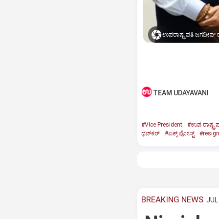
ಉಪರಾಷ್ಟ್ರಪತಿ ಜಗದೀಪ್‌ ಧ
TEAM UDAYAVANI
#Vice President
#ಉಪ ರಾಷ್ಟ್ರಪ
ಧನ್‌ಕರ್‌
#ಎಕ್ಸ್‌ ಪೋಸ್ಟ್
#resig
BREAKING NEWS
JUL 