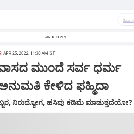
Searc
ADVERTISEMENT
S
APR 25, 2022, 11:30 AM IST
ನಿವಾಸದ ಮುಂದೆ ಸರ್ವ ಧರ್ಮ
: ಅನುಮತಿ ಕೇಳಿದ ಫಹ್ಮಿದಾ
ಬ್ಬರ, ನಿರುದ್ಯೋಗ, ಹಸಿವು ಕಡಿಮೆ ಮಾಡುತ್ತದೆಯೋ?