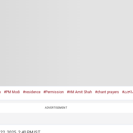
n
#PM Modi
#residence
#Permission
#HM Amit Shah
#chant prayers
#ಎನ್‌ಸ
ADVERTISEMENT
22, 2025, 2:40 PM IST