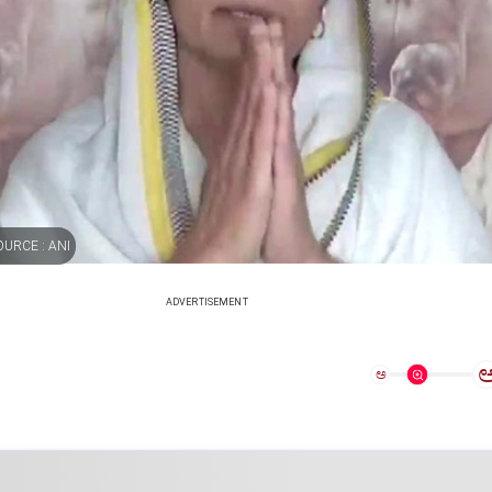
URCE : ANI
ADVERTISEMENT
ಅ