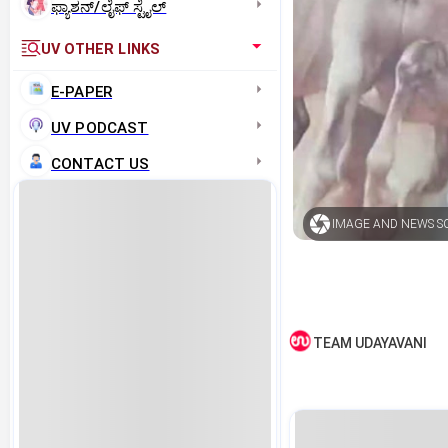
ಫ್ಯಾಶನ್/ಲೈಫ್‌ ಸ್ಟೈಲ್
UV OTHER LINKS
E-PAPER
UV PODCAST
CONTACT US
IMAGE AND NEWS SO
TEAM UDAYAVANI