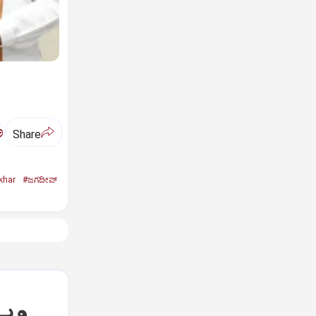
ಅ
Share
khar
#ಜಗದೀಪ್‌