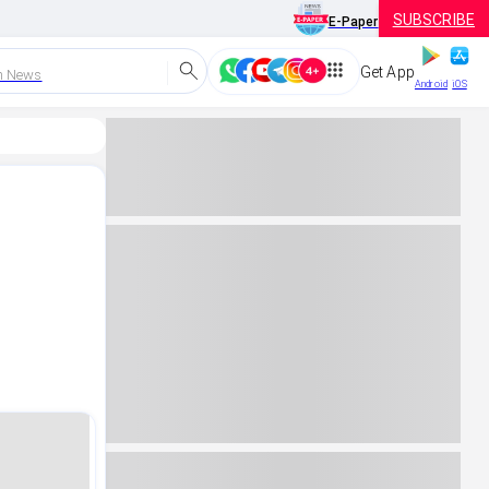
SUBSCRIBE
E-Paper
Get App
h News
Android
iOS