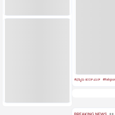
#ಫಹ್ಮಿದಾ ಹಸನ್ ಖಾನ್
#Religio
BREAKING NEWS
JUL 