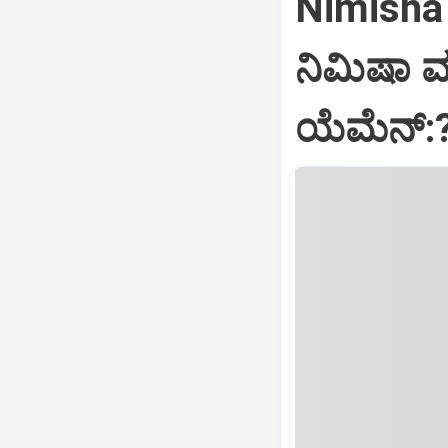
Nimisha 
ನಿಮಿಷಾ 
ಯೆಮೆನ್: