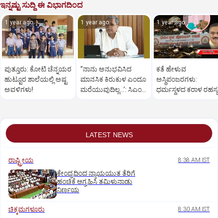
ಇನ್ನಷ್ಟು ಸುದ್ದಿ ಈ ವಿಭಾಗದಿಂದ
1 year ago
1 year ago
1 year ago
ಪುತ್ತೂರು: ಕೋಟಿ ಚೆನ್ನಯರ
“ನಾನು ಅನುಭವಿಸಿದ
ಕತೆ ಹೇಳುವ
ಹುಟ್ಟೂರ ಶಾಲೆಯಲ್ಲಿ ಅಷ್ಟ
ಮಾನಸಿಕ ಕಿರುಕುಳ ಎಂದೂ
ಅಸ್ಥಿಪಂಜರಗಳು:
ಅವಳಿಗಳು!
ಮರೆಯುವುದಿಲ್ಲ…’: ಸಿಎಂ
ಧರ್ಮಸ್ಥಳದ‌ ಕರಾಳ ರಹಸ್ಯ
ಸಿದ್ದರಾಮಯ್ಯ
ತೆರೆದಿಡಲಿದೆಯೇ ಡಿಎನ್
ಪರೀಕ್ಷೆ?
LATEST NEWS
ರಾಷ್ಟ್ರೀಯ
8:38 AM IST
ಕೇಂದ್ರದಿಂದ ನ್ಯಾಯಯುತ ತೆರಿಗೆ
ಹಂಚಿಕೆ ಆಗ್ರಹಿಸಿ ತಮಿಳುನಾಡು
ನಿರ್ಣಯ
ಚಿಕ್ಕಮಗಳೂರು
8:30 AM IST