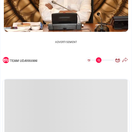
ADVERTISEMENT
ಅ
ಅ
TEAM UDAYAVANI