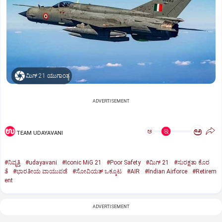
ಮಿಗ್‌ 21 ಯುಗಾಂತ್ಯ
ADVERTISEMENT
ಅ
ಅ
TEAM UDAYAVANI
#ನಿವೃತ್ತಿ
#udayavani
#Iconic MiG 21
#Poor Safety
#ಮಿಗ್‌ 21
#ಸುರಕ್ಷತಾ ಕೊರ
ತೆ
#ಭಾರತೀಯ ವಾಯುಪಡೆ
#ಸೋವಿಯತ್‌ ಒಕ್ಕೂಟ
#AIR
#Indian Airforce
#Retirem
ent
ADVERTISEMENT