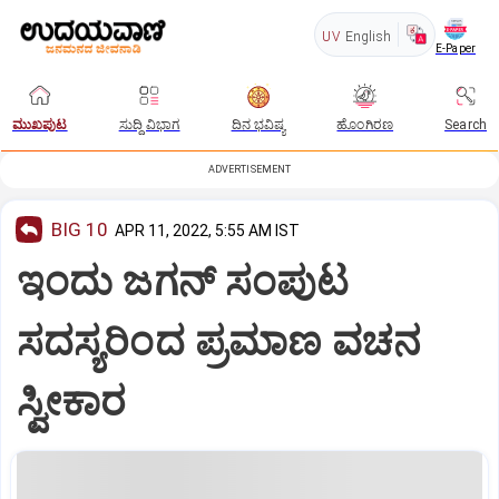
UV
English
E-Paper
ಮುಖಪುಟ
ಸುದ್ದಿ ವಿಭಾಗ
ದಿನ ಭವಿಷ್ಯ
ಹೊಂಗಿರಣ
Search
ADVERTISEMENT
BIG 10
APR 11, 2022, 5:55 AM IST
ಇಂದು ಜಗನ್‌ ಸಂಪುಟ
ಸದಸ್ಯರಿಂದ ಪ್ರಮಾಣ ವಚನ
ಸ್ವೀಕಾರ