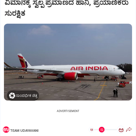
ವಿಮಾನಕ್ಕೆ ಸ್ವಲ್ಪ ಪ್ರಮಾಣದ ಹಾನಿ, ಪ್ರಯಾಣಿಕರು
ಸುರಕ್ಷಿತ
ಸಾಂದರ್ಭಿಕ ಚಿತ್ರ
ADVERTISEMENT
ಅ
ಅ
TEAM UDAYAVANI