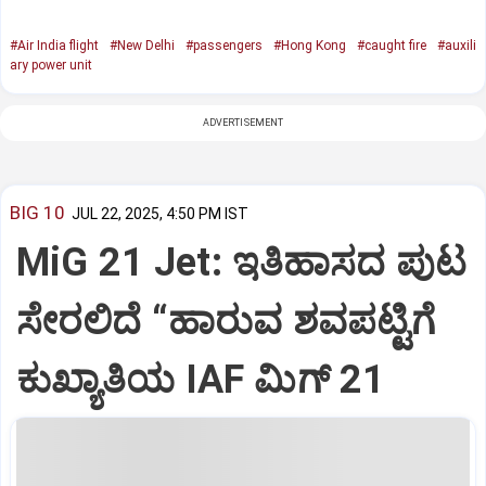
#Air India flight
#New Delhi
#passengers
#Hong Kong
#caught fire
#auxili
ary power unit
ADVERTISEMENT
BIG 10
JUL 22, 2025, 4:50 PM IST
MiG 21 Jet: ಇತಿಹಾಸದ ಪುಟ
ಸೇರಲಿದೆ “ಹಾರುವ ಶವಪಟ್ಟಿಗೆ
ಕುಖ್ಯಾತಿಯ IAF ಮಿಗ್‌ 21