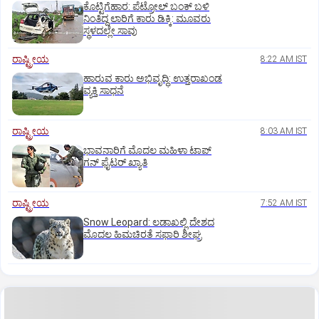
ಕೊಟ್ಟಿಗೆಹಾರ: ಪೆಟ್ರೋಲ್ ಬಂಕ್ ಬಳಿ
ನಿಂತಿದ್ದ ಲಾರಿಗೆ ಕಾರು ಡಿಕ್ಕಿ: ಮೂವರು
ಸ್ಥಳದಲ್ಲೇ ಸಾವು
ರಾಷ್ಟ್ರೀಯ
8:22 AM IST
ಹಾರುವ ಕಾರು ಅಭಿವೃದ್ಧಿ: ಉತ್ತರಾಖಂಡ
ವ್ಯಕ್ತಿ ಸಾಧನೆ
ರಾಷ್ಟ್ರೀಯ
8:03 AM IST
ಭಾವನಾರಿಗೆ ಮೊದಲ ಮಹಿಳಾ ಟಾಪ್‌
ಗನ್‌ ಫೈಟರ್‌ ಖ್ಯಾತಿ
ರಾಷ್ಟ್ರೀಯ
7:52 AM IST
Snow Leopard: ಲಡಾಖಲ್ಲಿ ದೇಶದ
ಮೊದಲ ಹಿಮಚಿರತೆ ಸಫಾರಿ ಶೀಘ್ರ