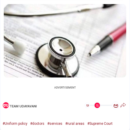
ADVERTISEMENT
ಅ
ಅ
TEAM UDAYAVANI
#Uniform policy
#doctors
#services
#rural areas
#Supreme Court