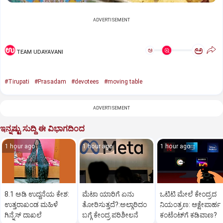
ADVERTISEMENT
ಅ
ಅ
TEAM UDAYAVANI
#Tirupati
#Prasadam
#devotees
#moving table
ADVERTISEMENT
ಇನ್ನಷ್ಟು ಸುದ್ದಿ ಈ ವಿಭಾಗದಿಂದ
1 hour ago
1 hour ago
1 hour ago
8.1 ಅಡಿ ಉದ್ದನೆಯ ಕೇಶ:
ಮೆಟಾ ಯಾರಿಗೆ ಏನು
ಒಟಿಟಿ ಮೇಲೆ ಕೇಂದ್ರದ
ಉತ್ತರಾಖಂಡ ಮಹಿಳೆ
ತೋರಿಸುತ್ತದೆ?:ಅಲ್ಗಾರಿದಂ
ನಿಯಂತ್ರಣ: ಆಕ್ಷೇಪಾರ್ಹ
ಗಿನ್ನೆಸ್‌ ದಾಖಲೆ
ಬಗ್ಗೆ ಕೇಂದ್ರ ಪರಿಶೀಲನೆ
ಕಂಟೆಂಟ್‌ಗೆ ಕಡಿವಾಣ?