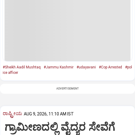
#Sheikh Aadil Mushtaq
#Jammu Kashmir
#udayavani
#Cop Arrested
#pol
ice afficer
ADVERTISEMENT
ರಾಷ್ಟ್ರೀಯ
AUG 9, 2026, 11:10 AM IST
ಗ್ರಾಮೀಣದಲ್ಲಿ ವೈದ್ಯರ ಸೇವೆಗೆ