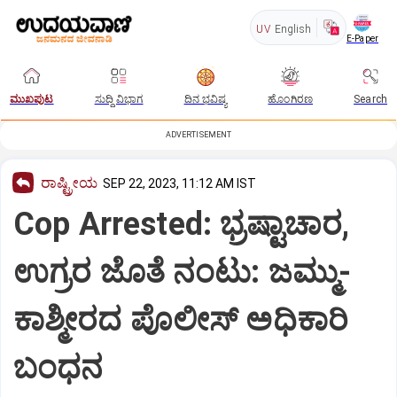
UV
English
E-Paper
ಮುಖಪುಟ
ಸುದ್ದಿ ವಿಭಾಗ
ದಿನ ಭವಿಷ್ಯ
ಹೊಂಗಿರಣ
Search
ADVERTISEMENT
ರಾಷ್ಟ್ರೀಯ
SEP 22, 2023, 11:12 AM IST
Cop Arrested: ಭ್ರಷ್ಟಾಚಾರ,
ಉಗ್ರರ ಜೊತೆ ನಂಟು: ಜಮ್ಮು-
ಕಾಶ್ಮೀರದ ಪೊಲೀಸ್ ಅಧಿಕಾರಿ
ಬಂಧನ