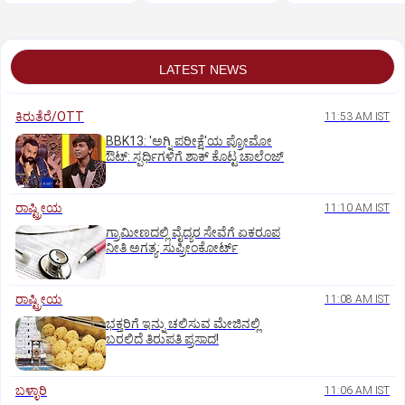
LATEST NEWS
ಕಿರುತೆರೆ/OTT
11:53 AM IST
BBK13: 'ಅಗ್ನಿ ಪರೀಕ್ಷೆ'ಯ ಪ್ರೋಮೋ
ಔಟ್: ಸ್ಪರ್ಧಿಗಳಿಗೆ ಶಾಕ್ ಕೊಟ್ಟ ಚಾಲೆಂಜ್
ರಾಷ್ಟ್ರೀಯ
11:10 AM IST
ಗ್ರಾಮೀಣದಲ್ಲಿ ವೈದ್ಯರ ಸೇವೆಗೆ ಏಕರೂಪ
ನೀತಿ ಅಗತ್ಯ: ಸುಪ್ರೀಂಕೋರ್ಟ್‌
ರಾಷ್ಟ್ರೀಯ
11:08 AM IST
ಭಕ್ತರಿಗೆ ಇನ್ನು ಚಲಿಸುವ ಮೇಜಿನಲ್ಲಿ
ಬರಲಿದೆ ತಿರುಪತಿ ಪ್ರಸಾದ!
ಬಳ್ಳಾರಿ
11:06 AM IST