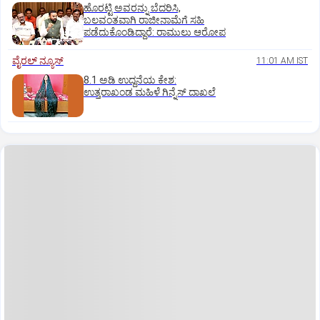
ಹೊರಟ್ಟಿ ಅವರನ್ನು ಬೆದರಿಸಿ,
ಬಲವಂತವಾಗಿ ರಾಜೀನಾಮೆಗೆ ಸಹಿ
ಪಡೆದುಕೊಂಡಿದ್ದಾರೆ: ರಾಮುಲು ಆರೋಪ
ವೈರಲ್ ನ್ಯೂಸ್
11:01 AM IST
8.1 ಅಡಿ ಉದ್ದನೆಯ ಕೇಶ:
ಉತ್ತರಾಖಂಡ ಮಹಿಳೆ ಗಿನ್ನೆಸ್‌ ದಾಖಲೆ