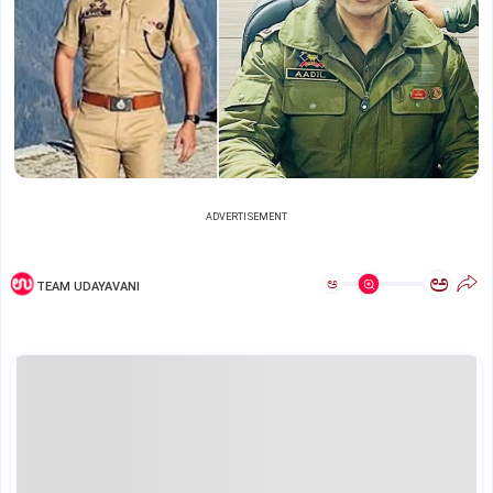
ADVERTISEMENT
ಅ
ಅ
TEAM UDAYAVANI