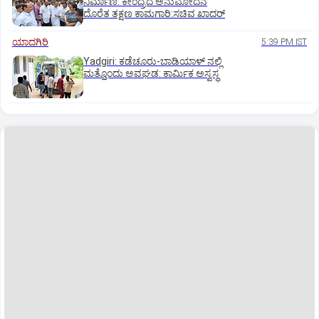
ನಿರ್ಮಾಣ: ಕೇಂದ್ರದ ಅನುಮೋದನೆ
ದೊರೆತ ತಕ್ಷಣ ಕಾಮಗಾರಿ:ಸಚಿವ ಖಾದರ್
ಯಾದಗಿರಿ
5:39 PM IST
Yadgiri: ಕಡೆಚೂರು-ಬಾಡಿಯಾಳ್ ನಲ್ಲಿ
ಮತ್ತೊಂದು ಅವಘಡ: ಕಾರ್ಮಿಕ ಅಸ್ವಸ್ಥ