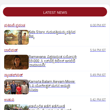
LATEST NEWS
ಪುಟಾಣಿ ಪ್ರಪಂಚ
6:00 PM IST
Kids Story: ಗುರುಪತ್ನಿಯನ್ನು ರಕ್ಷಿಸಿದ
ಶಿಷ್ಯ
ಬಾಲಿವುಡ್‌
5:54 PM IST
Ramayana: ವಿಶ್ವದಾದ್ಯಂತ ಬರೋಬ್ಬರಿ
59,000 ಸ್ಕ್ರೀನ್‌ನಲ್ಲಿ ರಿಲೀಸ್‌ ಆಗಲಿದೆ
'ರಾಮಾಯಣ'
ಸ್ಯಾಂಡಲ್‌ವುಡ್‌
5:49 PM IST
Karnata Balam Ajeyam Movie:
ಸಿ.ಪಿ.ಯೋಗೀಶ್ವರ್‌ ಮಗನ ಅದ್ಧೂರಿ
ಸಿನಿಮಾ
ಉಡುಪಿ
5:42 PM IST
ಕಡಲ್ಕೊರೆತ ತಡೆಗೆ ತಡೆಗೋಡೆ