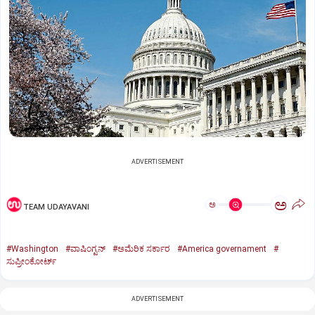
ADVERTISEMENT
ಅ
ಅ
TEAM UDAYAVANI
#Washington
#ವಾಷಿಂಗ್ಟನ್‌
#ಅಮೆರಿಕ ಸರ್ಕಾರ
#America governament
#
ಸುಪ್ರೀಂಕೋರ್ಟ್‌
ADVERTISEMENT