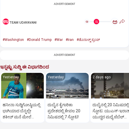
ADVERTISEMENT
ಅ
ಅ
TEAM UDAYAVANI
#Washington
#Donald Trump
#War
#Iran
#ಡೊನಾಲ್ಡ್‌ ಟ್ರಂಪ್‌
ADVERTISEMENT
ಇನ್ನಷ್ಟು ಸುದ್ದಿ ಈ ವಿಭಾಗದಿಂದ
Yesterday
Yesterday
2 days ago
ಹಸೀನಾ ಸುದ್ದಿಗೋಷ್ಠಿಯಲ್ಲಿ
ದುಬೈನ ಕೈಗಾರಿಕಾ
ದುಬೈನಲ್ಲಿ 20 ನಿಮಿಷದಲ್ಲಿ
ಭಾಗಿಯಾದ ಬೆನ್ನಲ್ಲೇ
ಪ್ರದೇಶದಲ್ಲಿ ಕೇವಲ 20
ಸ್ಫೋಟ: ಯುಎಸ್-ಇರಾನ
ಶಕೀಬ್ ಮನೆ ಮೇಲೆ
ನಿಮಿಷದಲ್ಲಿ 7 ಸ್ಫೋಟ!
ಯುದ್ಧದ ಮಧ್ಯೆ ಜೆಬೆಲ್
ಪೆಟ್ರೋಲ್ ಬಾಂಬ್ ದಾಳಿ!
ಅಲಿಯಲ್ಲಿ ಕಂಪನ