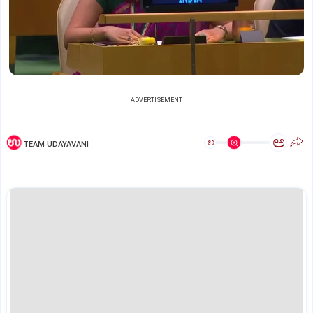
ADVERTISEMENT
ಅ
ಅ
TEAM UDAYAVANI