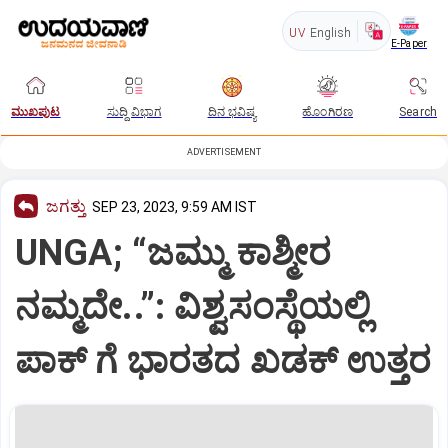
UV
English
E-Paper
ಮುಖಪುಟ
ಸುದ್ದಿ ವಿಭಾಗ
ದಿನ ಭವಿಷ್ಯ
ಹೊಂಗಿರಣ
Search
ADVERTISEMENT
ಜಗತ್ತು
SEP 23, 2023, 9:59 AM IST
UNGA; “ಜಮ್ಮು ಕಾಶ್ಮೀರ
ನಮ್ಮದೇ..”: ವಿಶ್ವಸಂಸ್ಥೆಯಲ್ಲಿ
ಪಾಕ್ ಗೆ ಭಾರತದ ಖಡಕ್ ಉತ್ತರ