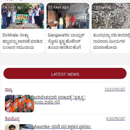
16 days ago
17 days ago
19 days ago
Dotihala: ಸೀತ್ಲಾ
Gangavathi: ಬಾಯ್ಲರ್
ತುಂಗಭದ್ರಾ ನದಿ ತೀರದಲ್ಲ
ಹಬ್ಬವನ್ನು ಆಚರಣೆ ಮಾಡಿದ
ಸ್ಫೋಟ ಕೃಷ್ಣ ಹೊಟೇಲ್
ಸಾವಿರಾರು ಮೀನುಗಳ
ಬಂಜಾರ ಸಮುದಾಯ
ತುಂಬಾ ಹರಡಿದ ಹೊಗೆ
ಮಾರಣಹೋಮ
LATEST NEWS
ರಾಜ್ಯ
10:20 PM IST
ಅಧಿವೇಶನದಲ್ಲಿ ಸರಕಾರಕ್ಕೆ "ಪ್ರತ್ಯಸ್ತ್ರ':
ಇಂದು ಬಿಜೆಪಿ ಸಭೆ
ಶಿವಮೊಗ್ಗ
9:50 PM IST
Agumbe: ಸರಣಿ ದನ ಕಳ್ಳತನ ಪ್ರಕರಣ: