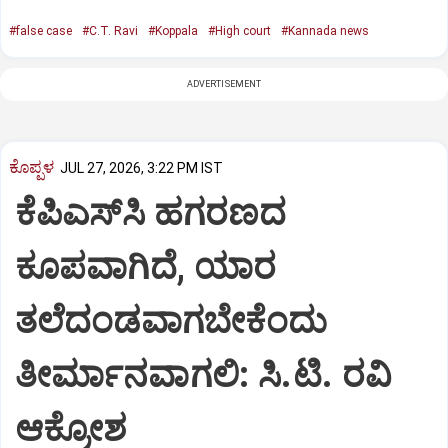
#false case
#C.T. Ravi
#Koppala
#High court
#Kannada news
ADVERTISEMENT
ಕೊಪ್ಪಳ
JUL 27, 2026, 3:22 PM IST
ಕೆಪಿಎಸ್‌ಸಿ ಹಗರಣದ
ಕೂಪವಾಗಿದೆ, ಯಾರ
ತಲೆದಂಡವಾಗಬೇಕೆಂದು
ತೀರ್ಮಾನವಾಗಲಿ: ಸಿ.ಟಿ. ರವಿ
ಆಕ್ರೋಶ