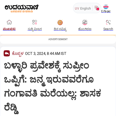
UV
English
E-Paper
ಮುಖಪುಟ
ಸುದ್ದಿ ವಿಭಾಗ
ದಿನ ಭವಿಷ್ಯ
ಹೊಂಗಿರಣ
Search
ADVERTISEMENT
ಕೊಪ್ಪಳ
OCT 3, 2024, 8:44 AM IST
ಬಳ್ಳಾರಿ ಪ್ರವೇಶಕ್ಕೆ ಸುಪ್ರೀಂ
ಒಪ್ಪಿಗೆ: ಜನ್ಮ ಇರುವವರೆಗೂ
ಗಂಗಾವತಿ ಮರೆಯಲ್ಲ: ಶಾಸಕ
ರೆಡ್ಡಿ