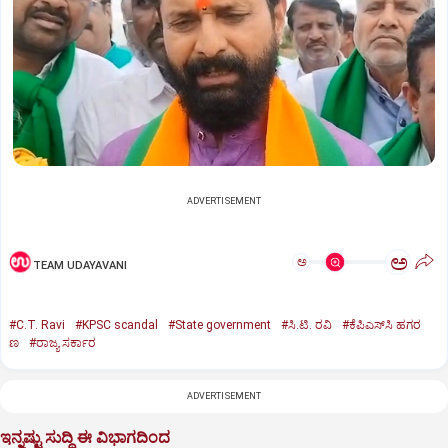
ADVERTISEMENT
ಅ
ಅ
TEAM UDAYAVANI
#C.T. Ravi
#KPSC scandal
#State government
#ಸಿ.ಟಿ. ರವಿ
#ಕೆಪಿಎಸ್‌ಸಿ ಹಗರ
ಣ
#ರಾಜ್ಯ ಸರ್ಕಾರ
ADVERTISEMENT
ಇನ್ನಷ್ಟು ಸುದ್ದಿ ಈ ವಿಭಾಗದಿಂದ