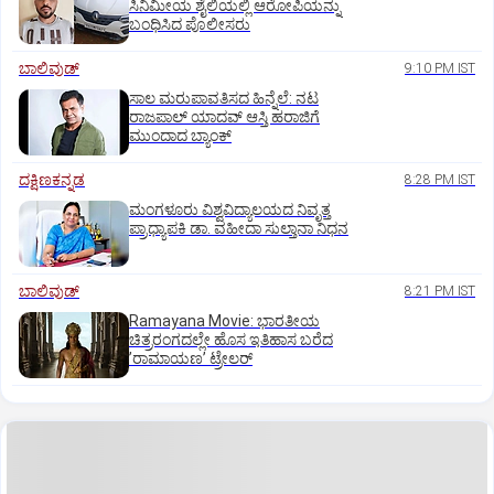
ಸಿನಿಮೀಯ ಶೈಲಿಯಲ್ಲಿ ಆರೋಪಿಯನ್ನು
ಬಂಧಿಸಿದ ಪೊಲೀಸರು
ಬಾಲಿವುಡ್‌
9:10 PM IST
ಸಾಲ ಮರುಪಾವತಿಸದ ಹಿನ್ನೆಲೆ: ನಟ
ರಾಜಪಾಲ್ ಯಾದವ್‌ ಆಸ್ತಿ ಹರಾಜಿಗೆ
ಮುಂದಾದ ಬ್ಯಾಂಕ್
ದಕ್ಷಿಣಕನ್ನಡ
8:28 PM IST
ಮಂಗಳೂರು ವಿಶ್ವವಿದ್ಯಾಲಯದ ನಿವೃತ್ತ
ಪ್ರಾಧ್ಯಾಪಕಿ ಡಾ. ವಹೀದಾ ಸುಲ್ತಾನಾ ನಿಧನ
ಬಾಲಿವುಡ್‌
8:21 PM IST
Ramayana Movie: ಭಾರತೀಯ
ಚಿತ್ರರಂಗದಲ್ಲೇ ಹೊಸ ಇತಿಹಾಸ ಬರೆದ
ʼರಾಮಾಯಣʼ ಟ್ರೇಲರ್