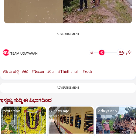
ADVERTISEMENT
ಅ
ಅ
TEAM UDAYAVANI
#ತೀರ್ಥಹಳ್ಳಿ
#ಕೆರೆ
#Nexon
#Car
#Thirthahalli
#ಕಾರು
ADVERTISEMENT
ಇನ್ನಷ್ಟು ಸುದ್ದಿ ಈ ವಿಭಾಗದಿಂದ
Yesterday
2 days ago
2 days ago