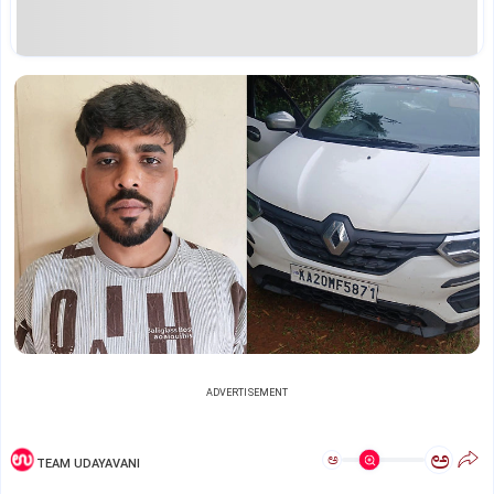
ADVERTISEMENT
ಅ
ಅ
TEAM UDAYAVANI