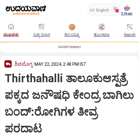
UV
English
E-Paper
ಮುಖಪುಟ
ಸುದ್ದಿ ವಿಭಾಗ
ದಿನ ಭವಿಷ್ಯ
ಹೊಂಗಿರಣ
Search
ADVERTISEMENT
ಶಿವಮೊಗ್ಗ
MAY 22, 2024, 2:48 PM IST
Thirthahalli ತಾಲೂಕುಆಸ್ಪತ್ರೆ
ಪಕ್ಕದ ಜನೌಷಧಿ ಕೇಂದ್ರ ಬಾಗಿಲು
ಬಂದ್​:ರೋಗಿಗಳ ತೀವ್ರ
ಪರದಾಟ