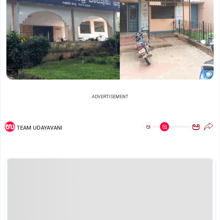
ADVERTISEMENT
ಅ
ಅ
TEAM UDAYAVANI