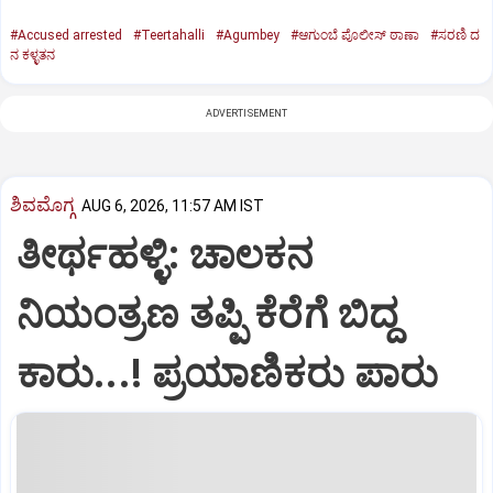
#Accused arrested
#Teertahalli
#Agumbey
#ಆಗುಂಬೆ ಪೊಲೀಸ್ ಠಾಣಾ
#ಸರಣಿ ದ
ನ ಕಳ್ಳತನ
ADVERTISEMENT
ಶಿವಮೊಗ್ಗ
AUG 6, 2026, 11:57 AM IST
ತೀರ್ಥಹಳ್ಳಿ: ಚಾಲಕನ
ನಿಯಂತ್ರಣ ತಪ್ಪಿ ಕೆರೆಗೆ ಬಿದ್ದ
ಕಾರು...! ಪ್ರಯಾಣಿಕರು ಪಾರು