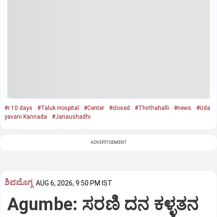
#r 10 days
#Taluk Hospital
#Center
#closed
#Thirthahalli
#news
#Uda
yavani Kannada
#Janaushadhi
ADVERTISEMENT
ಶಿವಮೊಗ್ಗ
AUG 6, 2026, 9:50 PM IST
Agumbe: ಸರಣಿ ದನ ಕಳ್ಳತನ