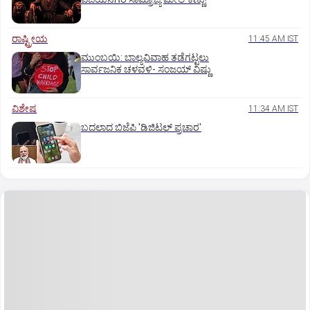
ರಾಷ್ಟ್ರೀಯ
11:45 AM IST
ಮುಂಬಯಿ: ಬಾಲ್ಯವಿವಾಹ ತಡೆಗಟ್ಟಲು
ಸಾರ್ವಜನಿಕ ಚಳವಳಿ- ಸಂಜಯ್‌ ವಿಷ್ಣು
ವಿಶೇಷ
11:34 AM IST
ಬದಲಾದ ಬಿಜೆಪಿ 'ಡಿಜಿಟಲ್‌ ಪ್ರಚಾರ'