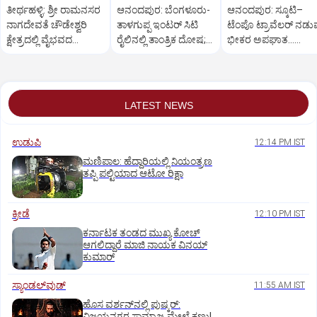
ತೀರ್ಥಹಳ್ಳಿ: ಶ್ರೀ ರಾಮನಸರ
ಆನಂದಪುರ: ಬೆಂಗಳೂರು-
ಆನಂದಪುರ: ಸ್ಕೂಟಿ–
ನಾಗದೇವತೆ ಚೌಡೇಶ್ವರಿ
ತಾಳಗುಪ್ಪ ಇಂಟರ್ ಸಿಟಿ
ಟೆಂಪೊ ಟ್ರಾವೆಲರ್ ನಡುವ
ಕ್ಷೇತ್ರದಲ್ಲಿ ವೈಭವದ
ರೈಲಿನಲ್ಲಿ ತಾಂತ್ರಿಕ ದೋಷ;
ಭೀಕರ ಅಪಘಾತ...
ಮಂಡಲ ಪೂಜೆ,ರಂಗಪೂಜೆ
ಪ್ರಯಾಣಿಕರ ಪರದಾಟ
ಸವಾರನ ಸ್ಥಿತಿ ಗಂಭೀರ
LATEST NEWS
ಉಡುಪಿ
12:14 PM IST
ಮಣಿಪಾಲ: ಹೆದ್ದಾರಿಯಲ್ಲಿ ನಿಯಂತ್ರಣ
ತಪ್ಪಿ ಪಲ್ಟಿಯಾದ ಆಟೋ ರಿಕ್ಷಾ
ಕ್ರೀಡೆ
12:10 PM IST
ಕರ್ನಾಟಕ ತಂಡದ ಮುಖ್ಯ ಕೋಚ್‌
ಆಗಲಿದ್ದಾರೆ ಮಾಜಿ ನಾಯಕ ವಿನಯ್‌
ಕುಮಾರ್
ಸ್ಯಾಂಡಲ್‌ವುಡ್‌
11:55 AM IST
ಹೊಸ ವರ್ಶನ್‌ನಲ್ಲಿ ಪುಷ್ಕರ್‌:
ವಿಜಯನಗರ ಸಾಮ್ರಾಜ್ಯ ಮೇಲೆ ಕಣ್ಣು!