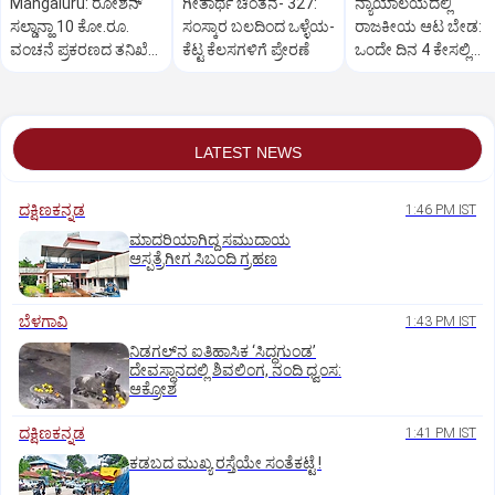
Mangaluru: ರೋಶನ್‌
ಗೀತಾರ್ಥ ಚಿಂತನೆ- 327:
ನ್ಯಾಯಾಲಯದಲ್ಲಿ
ಸಲ್ಡಾನ್ಹಾ 10 ಕೋ.ರೂ.
ಸಂಸ್ಕಾರ ಬಲದಿಂದ ಒಳ್ಳೆಯ-
ರಾಜಕೀಯ ಆಟ ಬೇಡ:
ವಂಚನೆ ಪ್ರಕರಣದ ತನಿಖೆ
ಕೆಟ್ಟ ಕೆಲಸಗಳಿಗೆ ಪ್ರೇರಣೆ
ಒಂದೇ ದಿನ 4 ಕೇಸಲ್ಲಿ
ಸಿಐಡಿಗೆ ವರ್ಗ
ಸುಪ್ರೀಂಕೋರ್ಟ್‌ ಅಭಿಮ
LATEST NEWS
ದಕ್ಷಿಣಕನ್ನಡ
1:46 PM IST
ಮಾದರಿಯಾಗಿದ್ದ ಸಮುದಾಯ
ಆಸ್ಪತ್ರೆಗೀಗ ಸಿಬಂದಿ ಗ್ರಹಣ
ಬೆಳಗಾವಿ
1:43 PM IST
ನಿಡಗಲ್‌ನ ಐತಿಹಾಸಿಕ ‘ಸಿದ್ಧಗುಂಡ’
ದೇವಸ್ಥಾನದಲ್ಲಿ ಶಿವಲಿಂಗ, ನಂದಿ ಧ್ವಂಸ:
ಆಕ್ರೋಶ
ದಕ್ಷಿಣಕನ್ನಡ
1:41 PM IST
ಕಡಬದ ಮುಖ್ಯ ರಸ್ತೆಯೇ ಸಂತೆಕಟ್ಟೆ !