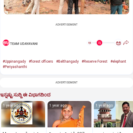
ADVERTISEMENT
ಅ
ಅ
TEAM UDAYAVANI
#Uppinangady
#forest officers
#Belthangady
#Reserve Forest
#elephant
#Periyashanthi
ADVERTISEMENT
ಇನ್ನಷ್ಟು ಸುದ್ದಿ ಈ ವಿಭಾಗದಿಂದ
1 year ago
1 year ago
1 year ago