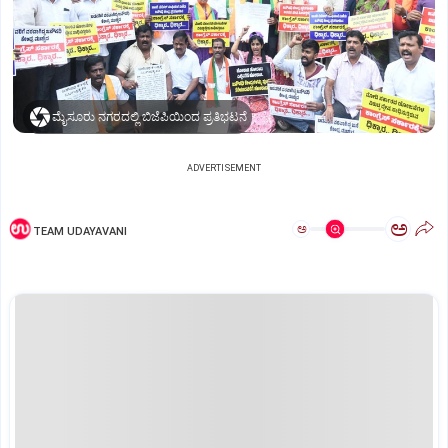
ಮೈಸೂರು ನಗರದಲ್ಲಿ ಬಿಜೆಪಿಯಿಂದ ಪ್ರತಿಭಟನೆ
ADVERTISEMENT
ಅ
ಅ
TEAM UDAYAVANI