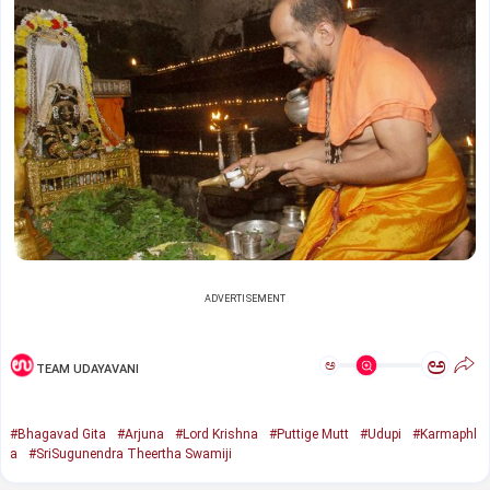
ADVERTISEMENT
ಅ
ಅ
TEAM UDAYAVANI
#Bhagavad Gita
#Arjuna
#Lord Krishna
#Puttige Mutt
#Udupi
#Karmaphl
a
#SriSugunendra Theertha Swamiji