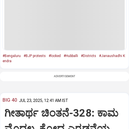
#Bengaluru
#BJP protests
#locked
#Hubballi
#Districts
#Janaushadhi K
endra
ADVERTISEMENT
BIG 40
JUL 23, 2025, 12:41 AM IST
ಗೀತಾರ್ಥ ಚಿಂತನೆ-328: ಕಾಮ
ಮೊದಲ, ಕ್ರೋಧ ಎರಡನೆಯ