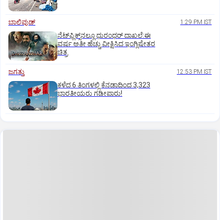
ಬಾಲಿವುಡ್‌
1:29 PM IST
ನೆಟ್‌ಫ್ಲಿಕ್ಸ್‌ನಲ್ಲೂ ಧುರಂಧರ್‌ ದಾಖಲೆ:ಈ
ವರ್ಷ ಅತೀ ಹೆಚ್ಚು ವೀಕ್ಷಿಸಿದ ಇಂಗ್ಲಿಷೇತರ
ಚಿತ್ರ
ಜಗತ್ತು
12:53 PM IST
ಕಳೆದ 6 ತಿಂಗಳಲ್ಲಿ ಕೆನಡಾದಿಂದ 3,323
ಭಾರತೀಯರು ಗಡೀಪಾರು!